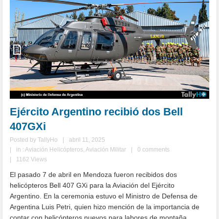
Ejército Argentino recibió dos Bell
407GXi
Posted by
TallyHo
|
abril 11, 2025
|
in :
Aviación Helicópteros
,
Aviación Militar
|
0 comments
|
1162 Views
El pasado 7 de abril en Mendoza fueron recibidos dos
helicópteros Bell 407 GXi para la Aviación del Ejército
Argentino. En la ceremonia estuvo el Ministro de Defensa de
Argentina Luis Petri, quien hizo mención de la importancia de
contar con helicópteros nuevos para labores de montaña,