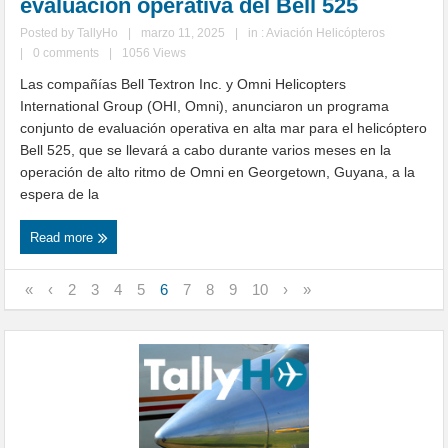
evaluación operativa del Bell 525
Posted by
TallyHo
|
marzo 11, 2025
|
in :
Aviación Helicópteros
|
0 comments
|
1056 Views
Las compañías Bell Textron Inc. y Omni Helicopters
International Group (OHI, Omni), anunciaron un programa
conjunto de evaluación operativa en alta mar para el helicóptero
Bell 525, que se llevará a cabo durante varios meses en la
operación de alto ritmo de Omni en Georgetown, Guyana, a la
espera de la
Read more
«
‹
2
3
4
5
6
7
8
9
10
›
»