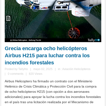
Grecia encarga ocho helicópteros
Airbus H215 para luchar contra los
incendios forestales
Posted by
TallyHo
|
mayo 02, 2025
|
in :
Aviación Helicópteros
|
0 comments
|
820 Views
Airbus Helicopters ha firmado un contrato con el Ministerio
Helénico de Crisis Climática y Protección Civil para la compra
de ocho helicópteros H215 (con opción a dos aeronaves
adicionales) para apoyar la lucha contra los incendios forestales
en el país tras una licitación realizada por el Mecanismo de