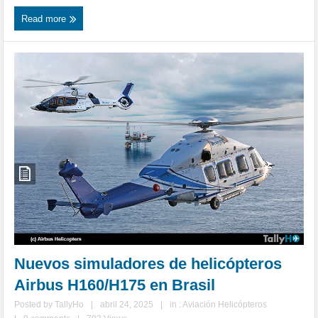
Read more
Nuevos simuladores de helicópteros
Airbus H160/H175 en Brasil
Posted by
TallyHo
|
abril 24, 2025
|
in :
Aviación Helicópteros