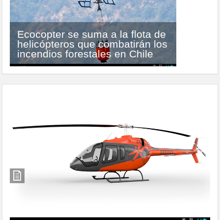
Ecocopter se suma a la flota de
helicópteros que combatirán los
Airbus Helicopters entrega el
incendios forestales en Chile
primer H175 en versión VIP