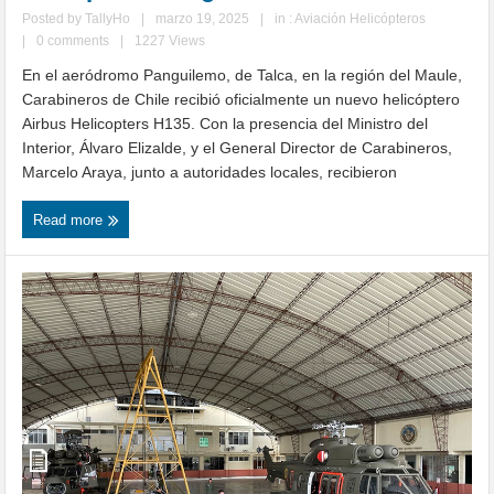
Posted by
TallyHo
|
marzo 19, 2025
|
in :
Aviación Helicópteros
|
0 comments
|
1227 Views
En el aeródromo Panguilemo, de Talca, en la región del Maule,
Carabineros de Chile recibió oficialmente un nuevo helicóptero
Airbus Helicopters H135. Con la presencia del Ministro del
Interior, Álvaro Elizalde, y el General Director de Carabineros,
Marcelo Araya, junto a autoridades locales, recibieron
Read more