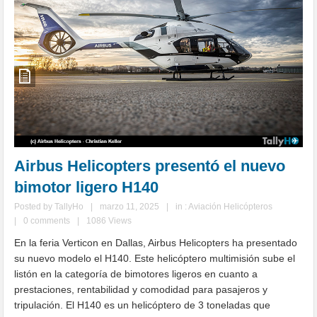
Airbus Helicopters presentó el nuevo
bimotor ligero H140
Posted by
TallyHo
|
marzo 11, 2025
|
in :
Aviación Helicópteros
|
0 comments
|
1086 Views
En la feria Verticon en Dallas, Airbus Helicopters ha presentado
su nuevo modelo el H140. Este helicóptero multimisión sube el
listón en la categoría de bimotores ligeros en cuanto a
prestaciones, rentabilidad y comodidad para pasajeros y
tripulación. El H140 es un helicóptero de 3 toneladas que