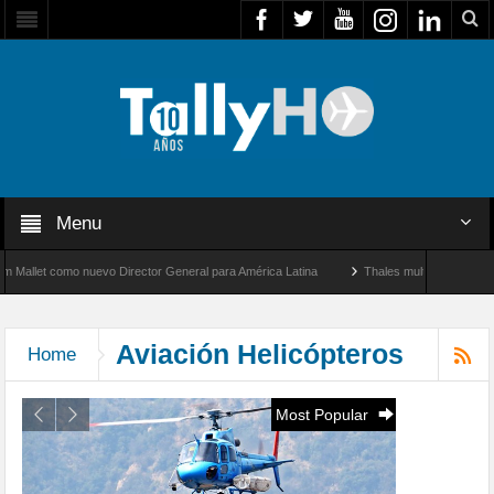
Menu
General para América Latina
Thales multiplica por diez su capacidad de producción 
 entre Los Ángeles y Farnborough, Reino Unido
Aviación Helicópteros
Home
Most Popular