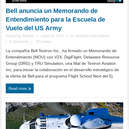
Bell anuncia un Memorando de
Entendimiento para la Escuela de
Vuelo del US Army
Posted by
TallyHo
|
mayo 15, 2025
|
in :
Aviación Helicópteros
|
0 comments
|
721 Views
La compañía Bell Textron Inc., ha firmado un Memorando de
Entendimiento (MOU) con V2X, DigiFlight, Delaware Resource
Group (DRG) y TRU Simulation, una filial de Textron Aviation
Inc, para iniciar la colaboración en el desarrollo estratégico de
la oferta de Bell para el programa Flight School Next del Ej
Read more