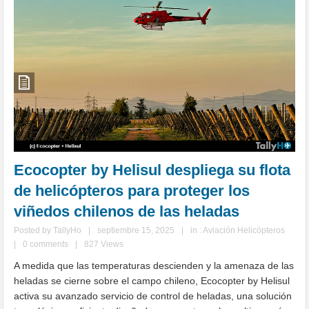
Ecocopter by Helisul despliega su flota
de helicópteros para proteger los
viñedos chilenos de las heladas
Posted by
TallyHo
|
septiembre 15, 2025
|
in :
Aviación Helicópteros
|
0 comments
|
827 Views
A medida que las temperaturas descienden y la amenaza de las
heladas se cierne sobre el campo chileno, Ecocopter by Helisul
activa su avanzado servicio de control de heladas, una solución