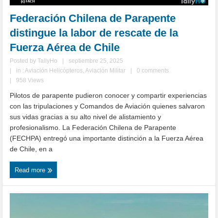
Federación Chilena de Parapente
distingue la labor de rescate de la
Fuerza Aérea de Chile
Posted by
TallyHo
|
septiembre 25, 2025
|
in :
Aviación Helicópteros
,
Aviación Militar
|
0 comments
|
958 Views
Pilotos de parapente pudieron conocer y compartir experiencias
con las tripulaciones y Comandos de Aviación quienes salvaron
sus vidas gracias a su alto nivel de alistamiento y
profesionalismo. La Federación Chilena de Parapente
(FECHPA) entregó una importante distinción a la Fuerza Aérea
de Chile, en a
Read more