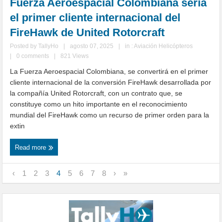
Fuerza Aeroespacial Colombiana sería
el primer cliente internacional del
FireHawk de United Rotorcraft
Posted by
TallyHo
|
agosto 07, 2025
|
in :
Aviación Helicópteros
|
0 comments
|
821 Views
La Fuerza Aeroespacial Colombiana, se convertirá en el primer
cliente internacional de la conversión FireHawk desarrollada por
la compañía United Rotorcraft, con un contrato que, se
constituye como un hito importante en el reconocimiento
mundial del FireHawk como un recurso de primer orden para la
extin
Read more
‹
1
2
3
4
5
6
7
8
›
»