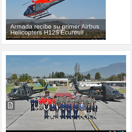
Leonardo entrega primer
helicóptero de entrenamiento
Armada recibe su primer Airbus
básico AW169 al ejército
Helicopters H125 Ecureuil
italiano