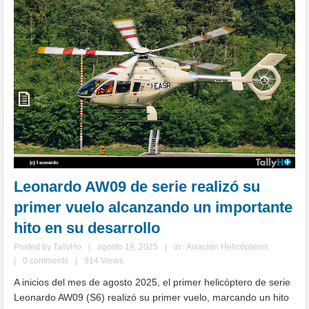
Leonardo AW09 de serie realizó su
primer vuelo alcanzando un importante
hito en su desarrollo
Posted by
TallyHo
|
agosto 19, 2025
|
in :
Aviación Helicópteros
|
0 comments
|
914 Views
A inicios del mes de agosto 2025, el primer helicóptero de serie
Leonardo AW09 (S6) realizó su primer vuelo, marcando un hito