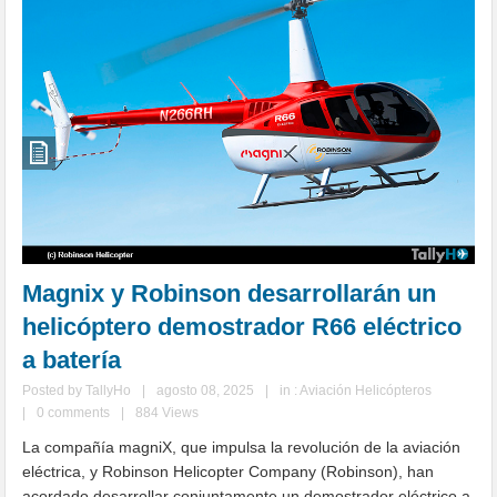
Magnix y Robinson desarrollarán un
helicóptero demostrador R66 eléctrico
a batería
Posted by
TallyHo
|
agosto 08, 2025
|
in :
Aviación Helicópteros
|
0 comments
|
884 Views
La compañía magniX, que impulsa la revolución de la aviación
eléctrica, y Robinson Helicopter Company (Robinson), han
acordado desarrollar conjuntamente un demostrador eléctrico a