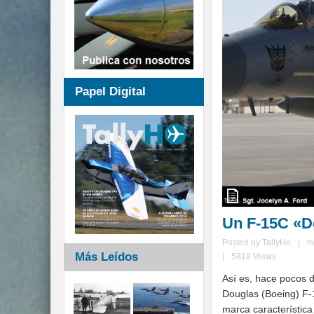
Papel Digital
Un F-15C «D
Posted by
TallyHo
|
m
Más Leídos
|
5818 Views
Así es, hace pocos 
Douglas (Boeing) F-
marca característic