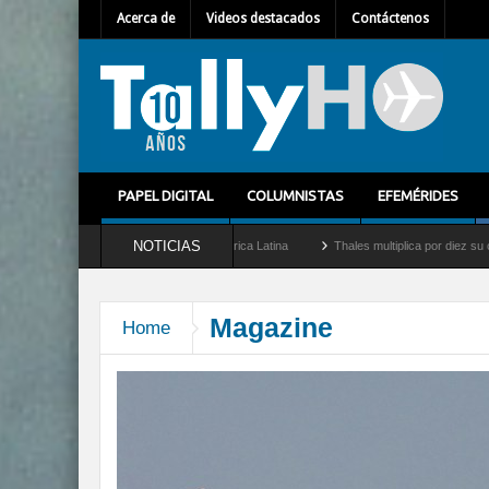
Acerca de
Videos destacados
Contáctenos
PAPEL DIGITAL
COLUMNISTAS
EFEMÉRIDES
NOTICIAS
eral para América Latina
Thales multiplica por diez su capacidad de producción de r
Magazine
Home