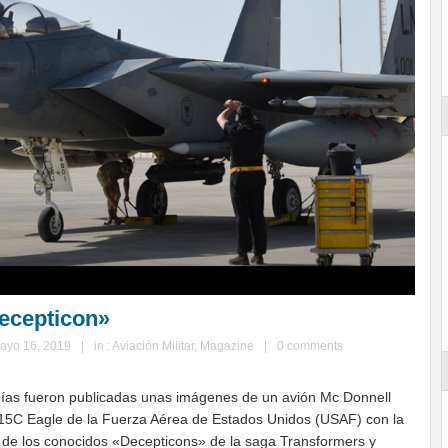
ecepticon»
ayo 16, 2019
|
in :
Aviación Militar
,
Magazine
|
0 comments
días fueron publicadas unas imágenes de un avión Mc Donnell
15C Eagle de la Fuerza Aérea de Estados Unidos (USAF) con la
a de los conocidos «Decepticons» de la saga Transformers y