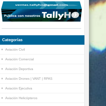
Categorías
Aviación Civil
Aviación Comercial
Aviación Deportiva
Aviación Drones | VANT | RPAS
Aviación Ejecutiva
Aviación Helicópteros