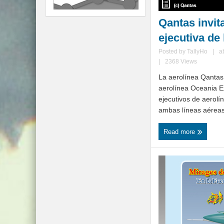
Qantas invit
ejecutiva de 
Posted by
TallyHo
|
a
|
2368 Views
La aerolínea Qantas
aerolínea Oceania E
ejecutivos de aerolí
ambas líneas aéreas 
Read more