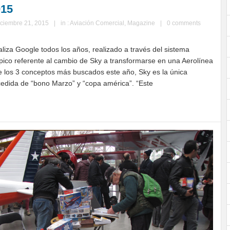
015
iciembre 21, 2015
|
in :
Aviación Comercial
,
Magazine
|
0 comments
aliza Google todos los años, realizado a través del sistema
pico referente al cambio de Sky a transformarse en una Aerolínea
e los 3 conceptos más buscados este año, Sky es la única
dida de “bono Marzo” y “copa américa”. “Este