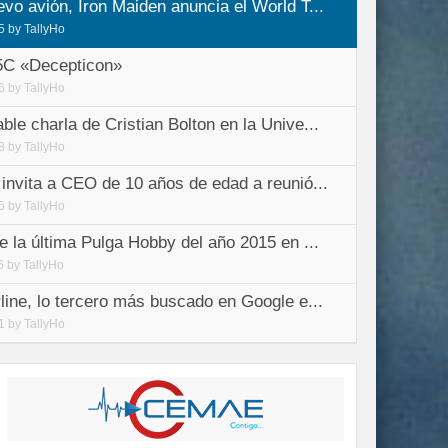
vo avión, Iron Maiden anuncia el World T...
5
by
TallyHo
5C «Decepticon»
6
by
TallyHo
le charla de Cristian Bolton en la Unive...
8
by
TallyHo
invita a CEO de 10 años de edad a reunió...
6
by
TallyHo
e la última Pulga Hobby del año 2015 en ...
6
by
TallyHo
line, lo tercero más buscado en Google e...
1
by
TallyHo