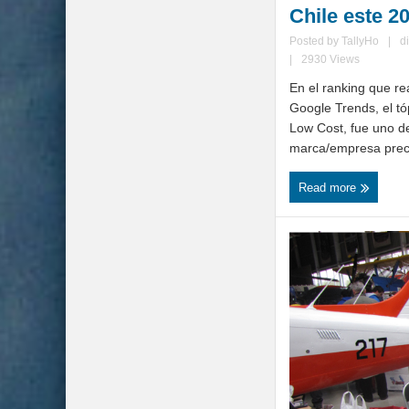
Chile este 2
Posted by
TallyHo
|
d
|
2930 Views
En el ranking que re
Google Trends, el tó
Low Cost, fue uno d
marca/empresa prece
Read more