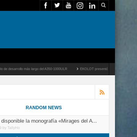
el A350-1000ULR
EKOLOT presentó ZEUS PHOENIX PX-100 para operaciones tácticas 
RANDOM NEWS
 disponible la monografía «Mirages del A...
9
by
TallyHo