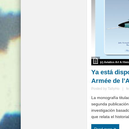
Ya está disp
Armée de l’A
Posted by
TallyHo
|
f
La monografía titula
segunda publicación 
investigación basado
que relata el historia