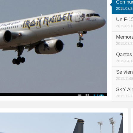
Con nue
2015/08/2
Un F-1
2019/05/1
Memorab
2015/08/2
Qantas 
2019/04/1
Se vien
2015/11/0
SKY Air
2015/12/2