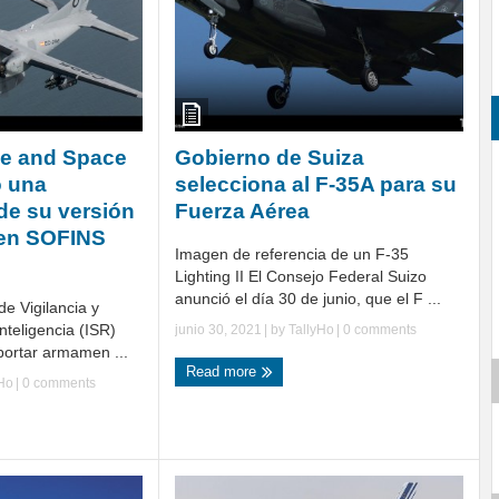
ce and Space
Gobierno de Suiza
o una
selecciona al F-35A para su
de su versión
Fuerza Aérea
en SOFINS
Imagen de referencia de un F-35
Lighting II El Consejo Federal Suizo
anunció el día 30 de junio, que el F ...
de Vigilancia y
teligencia (ISR)
junio 30, 2021
| by
TallyHo
|
0 comments
ortar armamen ...
Read more
yHo
|
0 comments