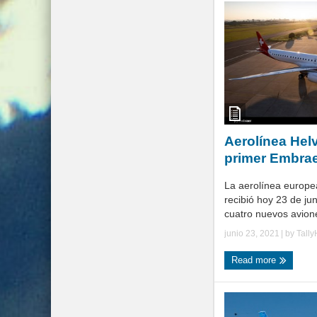
Aerolínea Helv
primer Embra
La aerolínea europe
recibió hoy 23 de jun
cuatro nuevos avione
junio 23, 2021
| by
Tall
Read more