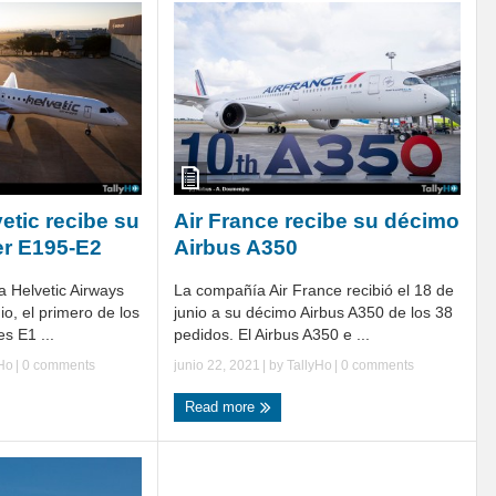
etic recibe su
Air France recibe su décimo
er E195-E2
Airbus A350
a Helvetic Airways
La compañía Air France recibió el 18 de
io, el primero de los
junio a su décimo Airbus A350 de los 38
s E1 ...
pedidos. El Airbus A350 e ...
yHo
|
0 comments
junio 22, 2021
| by
TallyHo
|
0 comments
Read more