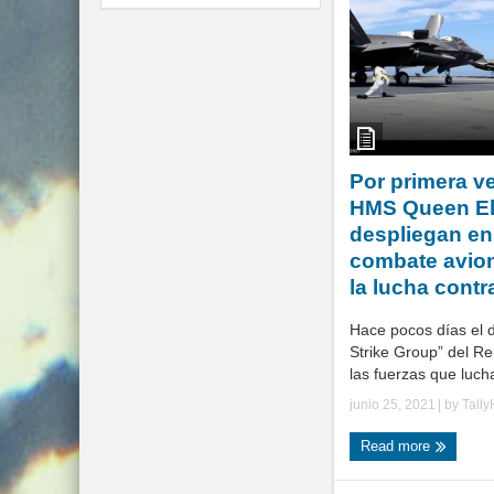
Por primera v
HMS Queen El
despliegan en
combate avio
la lucha cont
Hace pocos días el 
Strike Group” del Re
las fuerzas que lucha
junio 25, 2021
| by
Tall
Read more