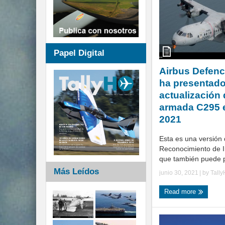
Papel Digital
Airbus Defen
ha presentad
actualización 
armada C295 
2021
Esta es una versión 
Reconocimiento de In
que también puede p
Más Leídos
junio 30, 2021
| by
Tall
Read more