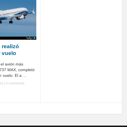
 realizó
r vuelo
 el avión más
a 737 MAX, completó
 vuelo. El a ...
yHo
|
0 comments