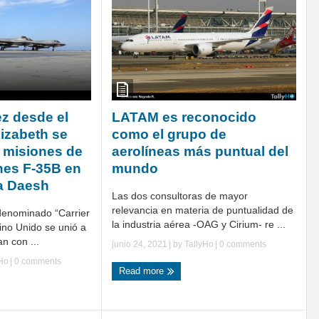
ez desde el
LATAM es reconocido
izabeth se
como el grupo de
 misiones de
aerolíneas más puntual del
nes F-35B en
mundo
ra Daesh
Las dos consultoras de mayor
relevancia en materia de puntualidad de
denominado “Carrier
la industria aérea -OAG y Cirium- re ...
ino Unido se unió a
n con ...
junio 24, 2021
| by
TallyHo
|
0 comments
yHo
|
0 comments
Read more