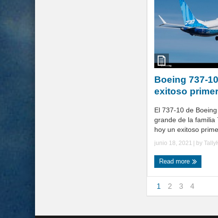
Boeing 737-10
exitoso prime
El 737-10 de Boeing
grande de la famili
hoy un exitoso primer
junio 18, 2021
| by
Tall
Read more
1
2
3
4