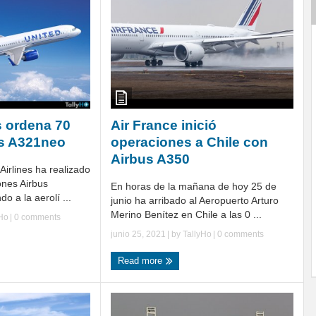
s ordena 70
Air France inició
us A321neo
operaciones a Chile con
Airbus A350
irlines ha realizado
ones Airbus
En horas de la mañana de hoy 25 de
o a la aerolí ...
junio ha arribado al Aeropuerto Arturo
Merino Benítez en Chile a las 0 ...
yHo
|
0 comments
junio 25, 2021
| by
TallyHo
|
0 comments
Read more