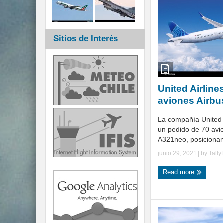
Sitios de Interés
United Airline
aviones Airb
La compañía United A
un pedido de 70 avi
A321neo, posicionand
junio 29, 2021
| by
Tall
Read more