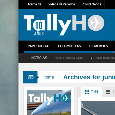
Acerca de
Videos destacados
Contáctenos
PAPEL DIGITAL
COLUMNISTAS
EFEMÉRIDES
NOTICIAS
como nuevo Director General para América Latina
Thales multiplica por diez su cap
Archives for jun
Home
Grid
L