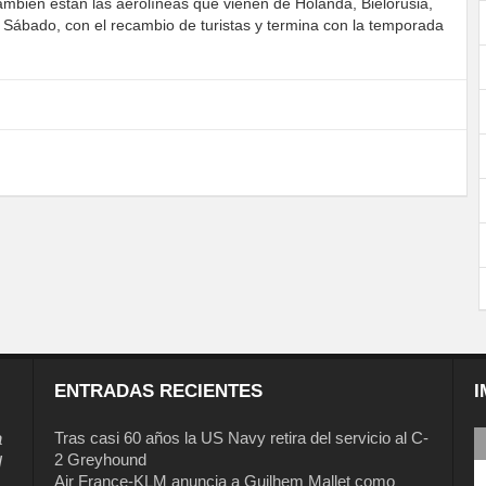
mbién están las aerolíneas que vienen de Holanda, Bielorusia,
ada Sábado, con el recambio de turistas y termina con la temporada
ENTRADAS RECIENTES
I
a
Tras casi 60 años la US Navy retira del servicio al C-
2 Greyhound
l
Air France-KLM anuncia a Guilhem Mallet como