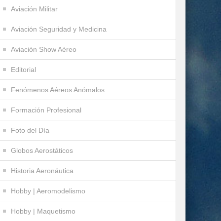
Aviación Militar
Aviación Seguridad y Medicina
Aviación Show Aéreo
Editorial
Fenómenos Aéreos Anómalos
Formación Profesional
Foto del Día
Globos Aerostáticos
Historia Aeronáutica
Hobby | Aeromodelismo
Hobby | Maquetismo