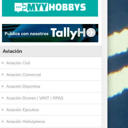
Aviación
Aviación Civil
Aviación Comercial
Aviación Deportiva
Aviación Drones | VANT | RPAS
Aviación Ejecutiva
Aviación Helicópteros