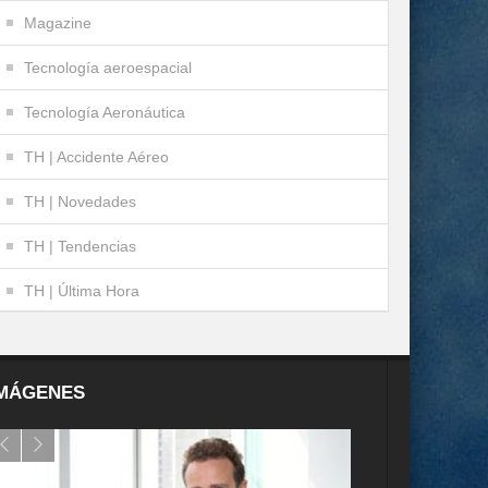
Magazine
Tecnología aeroespacial
Tecnología Aeronáutica
TH | Accidente Aéreo
TH | Novedades
TH | Tendencias
TH | Última Hora
MÁGENES