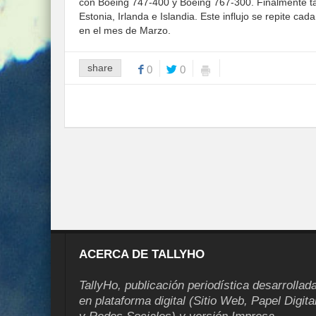
con Boeing 747-400 y Boeing 767-300. Finalmente ta
Estonia, Irlanda e Islandia. Este influjo se repite c
en el mes de Marzo.
share
0
0
ACERCA DE TALLYHO
TallyHo, publicación periodística desarrollad
en plataforma digital (Sitio Web, Papel Digita