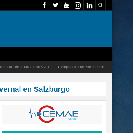
 de radares en Brasil
Ampliando el horizonte: Dentro del vuelo de desarrollo más la
vernal en Salzburgo