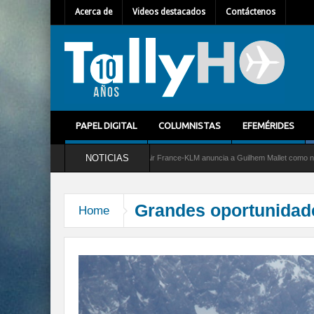
Acerca de
Videos destacados
Contáctenos
PAPEL DIGITAL
COLUMNISTAS
EFEMÉRIDES
NOTICIAS
icio al C-2 Greyhound
Air France-KLM anuncia a Guilhem Mallet como nuevo Directo
Grandes oportunidade
Home