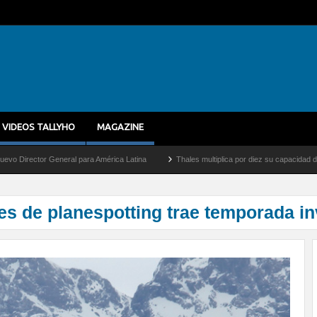
VIDEOS TALLYHO
MAGAZINE
r General para América Latina
Thales multiplica por diez su capacidad de producción
s de planespotting trae temporada in