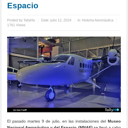
Espacio
Posted by
TallyHo
Date:
julio 12, 2024
in:
Historia Aeronáutica
1761 Views
El pasado martes 9 de julio, en las instalaciones del
Museo
Nacional Aeronáutico y del Espacio
(MNAE)
se llevó a cabo