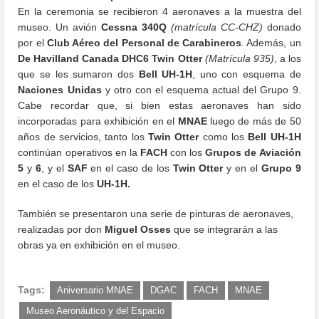
En la ceremonia se recibieron 4 aeronaves a la muestra del
museo. Un avión
Cessna 340Q
(matrícula CC-CHZ)
donado
por el
Club Aéreo del Personal de Carabineros
. Además, un
De Havilland Canada DHC6 Twin Otter
(Matrícula 935)
, a los
que se les sumaron dos
Bell UH-1H
, uno con esquema de
Naciones Unidas
y otro con el esquema actual del Grupo 9.
Cabe recordar que, si bien estas aeronaves han sido
incorporadas para exhibición en el
MNAE
luego de más de 50
años de servicios, tanto los
Twin Otter
como los
Bell UH-1H
continúan operativos en la
FACH
con los
Grupos de Aviación
5
y
6
, y el
SAF
en el caso de los
Twin Otter
y en el
Grupo 9
en el caso de los
UH-1H.
También se presentaron una serie de pinturas de aeronaves,
realizadas por don
Miguel Osses
que se integrarán a las
obras ya en exhibición en el museo.
Tags:
Aniversario MNAE
DGAC
FACH
MNAE
Museo Aeronáutico y del Espacio