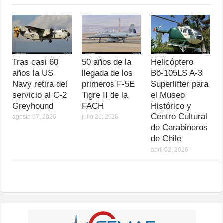
Tras casi 60
50 años de la
Helicóptero
años la US
llegada de los
Bö-105LS A-3
Navy retira del
primeros F-5E
Superlifter para
servicio al C-2
Tigre II de la
el Museo
Greyhound
FACH
Histórico y
Centro Cultural
agosto 07, 2026
julio 26, 2026
de Carabineros
de Chile
abril 02, 2026