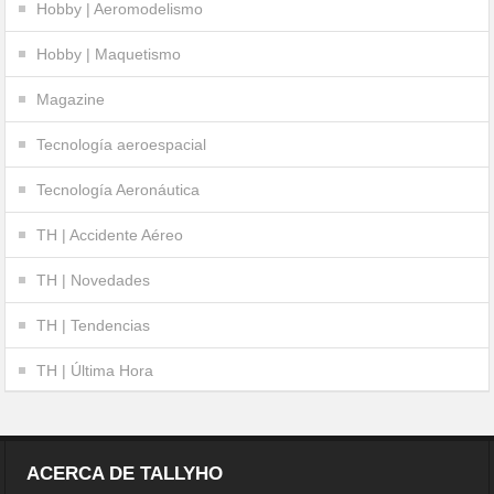
Hobby | Aeromodelismo
Hobby | Maquetismo
Magazine
Tecnología aeroespacial
Tecnología Aeronáutica
TH | Accidente Aéreo
TH | Novedades
TH | Tendencias
TH | Última Hora
ACERCA DE TALLYHO