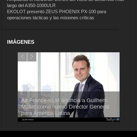
largo del A350-1000ULR
EKOLOT presentó ZEUS PHOENIX PX-100 para
operaciones tácticas y las misiones críticas
IMÁGENES
Air France-KLM anuncia a Guilhem
Thale
ra del
Mallet como nuevo Director General
capac
para América Latina
en Br