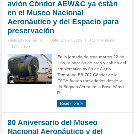
avión Cóndor AEW&C ya están
en el Museo Nacional
Aeronáutico y del Espacio para
preservación
Publicado por
TallyHo
|
Date: julio 23, 2025
|
0 commentarios
|
1130 Views
En la jornada de este martes 22 de
julio, la sección de proa y cabina del
emblemático avión de Alerta
Temprana EB-707 Cóndor de la
FACH fueron trasladados desde la
IIa Brigada Aérea en la Base Aérea
P ...
Read more
80 Aniversario del Museo
Nacional Aeronáutico y del