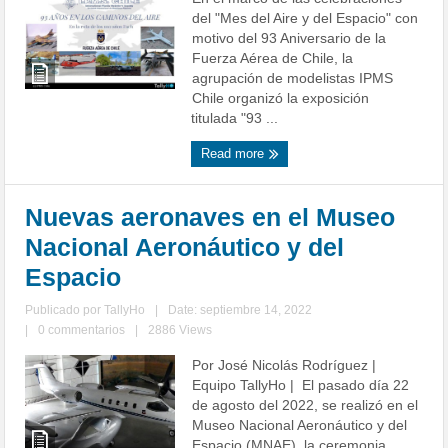
del "Mes del Aire y del Espacio" con
motivo del 93 Aniversario de la
Fuerza Aérea de Chile, la
agrupación de modelistas IPMS
Chile organizó la exposición
titulada "93 ...
Read more
Nuevas aeronaves en el Museo
Nacional Aeronáutico y del
Espacio
Publicado por
TallyHo
|
Date: septiembre 14, 2022
|
0 commentarios
|
2886 Views
Por José Nicolás Rodríguez |
Equipo TallyHo | El pasado día 22
de agosto del 2022, se realizó en el
Museo Nacional Aeronáutico y del
Espacio (MNAE), la ceremonia