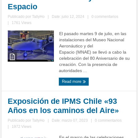
Espacio
Publicado por
TallyHo
|
Date: julio 12, 2024
|
0 commentarios
|
1761 Views
El pasado martes 9 de julio, en las
instalaciones del Museo Nacional
Aeronáutico y del
Espacio (MNAE) se llevó a cabo la
celebración del 80 Aniversario de su
creación. Con la presencia de
autoridades ...
Read more
Exposición de IPMS Chile «93
Años en los caminos del Aire»
Publicado por
TallyHo
|
Date: marzo 07, 2023
|
0 commentarios
|
1972 Views
En el marco de las celebraciones