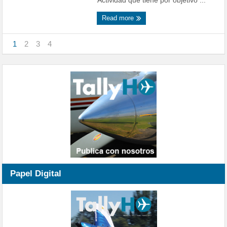
Actividad que tiene por objetivo ...
Read more
1
2
3
4
Papel Digital