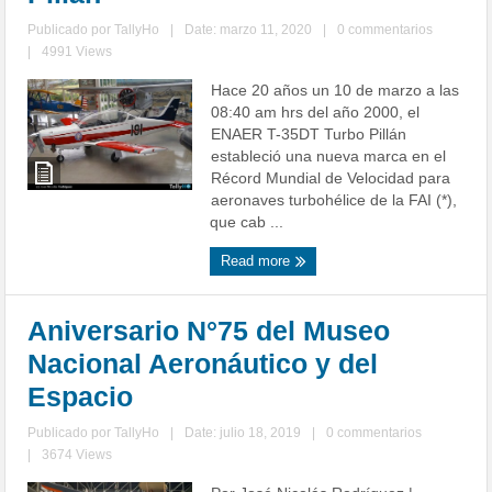
Publicado por
TallyHo
|
Date: marzo 11, 2020
|
0 commentarios
|
4991 Views
Hace 20 años un 10 de marzo a las
08:40 am hrs del año 2000, el
ENAER T-35DT Turbo Pillán
estableció una nueva marca en el
Récord Mundial de Velocidad para
aeronaves turbohélice de la FAI (*),
que cab ...
Read more
Aniversario N°75 del Museo
Nacional Aeronáutico y del
Espacio
Publicado por
TallyHo
|
Date: julio 18, 2019
|
0 commentarios
|
3674 Views