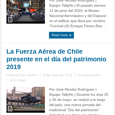
Por José Nicolás Rodríguez |
Equipo TallyHo | El pasado viernes
12 de junio del 2019, el Museo
Nacional Aeronáutico y del Espacio
en el edificio que lleva por nombre
"Coronel (A) Enrique Flores Álva ...
Read more
La Fuerza Aérea de Chile
presente en el día del patrimonio
2019
Publicado por
TallyHo
|
Date: mayo 29, 2019
|
0 commentarios
|
3411 Views
Por José Nicolás Rodríguez |
Equipo TallyHo | Durante los días 25
y 26 de mayo, se realizó a lo largo
del país, una nueva jornada del
tradicional “Día del patrimonio”.