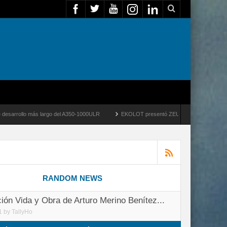
A350-1000ULR
EKOLOT presentó ZEUS PHOENIX PX-100 para operaciones tácticas y 
RANDOM NEWS
ión Vida y Obra de Arturo Merino Benítez...
1
by
TallyHo