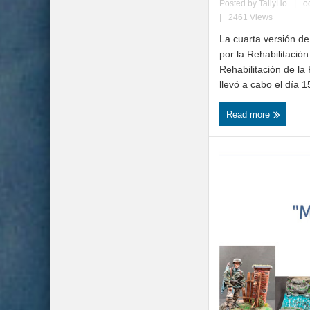
Posted by
TallyHo
|
o
|
2461 Views
La cuarta versión de
por la Rehabilitació
Rehabilitación de la
llevó a cabo el día 1
Read more