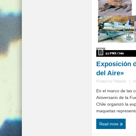
Exposición 
del Aire»
Posted by
TallyHo
|
m
En el marco de las c
Aniversario de la Fu
Chile organizó la ex
maquetas representat
Read more