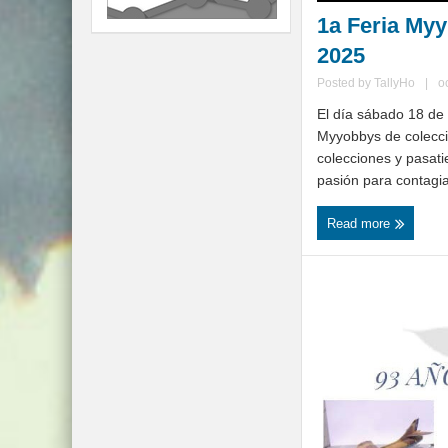
1a Feria My
2025
Posted by
TallyHo
|
o
El día sábado 18 de 
Myyobbys de colecci
colecciones y pasat
pasión para contagia
Read more