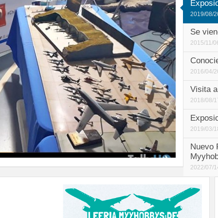
Exposic
2019/08/2
Se vien
2015/11/0
Conocie
2016/04/2
Visita 
2018/08/1
Exposic
2019/03/1
Nuevo P
Myyhob
2022/07/1