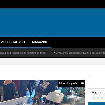
VIDEOS TALLYHO
MAGAZINE
res en Brasil
Ampliando el horizonte: Dentro del vuelo de desarrollo más largo del 
Most Popular
Exposic
2017/07/1