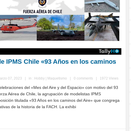
de IPMS Chile «93 Años en los caminos
arzo 07, 2023
|
in :
Hobby | Maquetismo
|
0 comments
|
1972 Views
elebraciones del «Mes del Aire y del Espacio» con motivo del 93
erza Aérea de Chile, la agrupación de modelistas IPMS
posición titulada «93 Años en los caminos del Aire» que congrega
ivas de la historia de la FACH. La exhibi