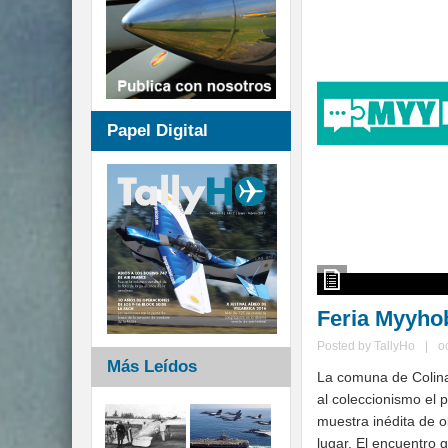
Papel Digital
Feria Myyho
Posted by
TallyHo
|
o
Más Leídos
La comuna de Colina
al coleccionismo el
muestra inédita de o
lugar. El encuentro g