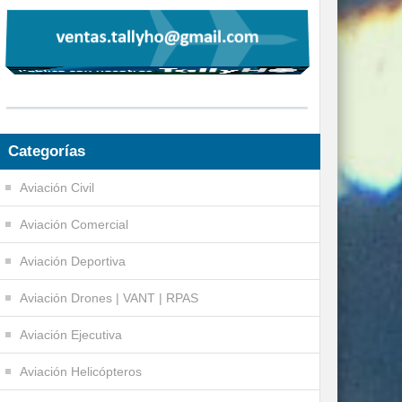
Categorías
Aviación Civil
Aviación Comercial
Aviación Deportiva
Aviación Drones | VANT | RPAS
Aviación Ejecutiva
Aviación Helicópteros