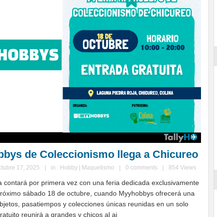
bbys de Coleccionismo llega a Chicureo
ctubre 17, 2025
|
in :
Hobby | Maquetismo
|
0 comments
|
854 Views
 contará por primera vez con una feria dedicada exclusivamente
 próximo sábado 18 de octubre, cuando Myyhobbys ofrecerá una
bjetos, pasatiempos y colecciones únicas reunidas en un solo
ratuito reunirá a grandes y chicos al ai