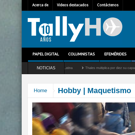
Acerca de
Videos destacados
Contáctenos
PAPEL DIGITAL
COLUMNISTAS
EFEMÉRIDES
NOTICIAS
l para América Latina
Thales multiplica por diez su capacidad de producción de rada
Hobby | Maquetismo
Home