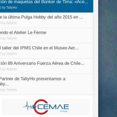
ión de maquetas del Búnker de Tima: «Ace...
0
by
TallyHo
e la última Pulga Hobby del año 2015 en ...
6
by
TallyHo
ndo el Atelier Le Ferme
0
by
TallyHo
al taller del IPMS Chile en el Museo Aer...
7
by
TallyHo
ión 89 Aniversario Fuerza Aérea de Chile...
8
by
TallyHo
artner de TallyHo presentamos a
by...
4
by
TallyHo