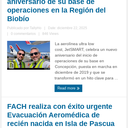
aniversario de su base de
operaciones en la Región del
Biobío
Publicado por
TallyHo
|
Date: diciembre 22, 2025
|
0 commentarios
|
846 Views
La aerolínea ultra low
cost, JetSMART, celebra un nuevo
aniversario del inicio de
operaciones de su base en
Concepción, puesta en marcha en
diciembre de 2019 y que se
transformó en un hito clave para ...
Read more
FACH realiza con éxito urgente
Evacuación Aeromédica de
recién nacida en Isla de Pascua