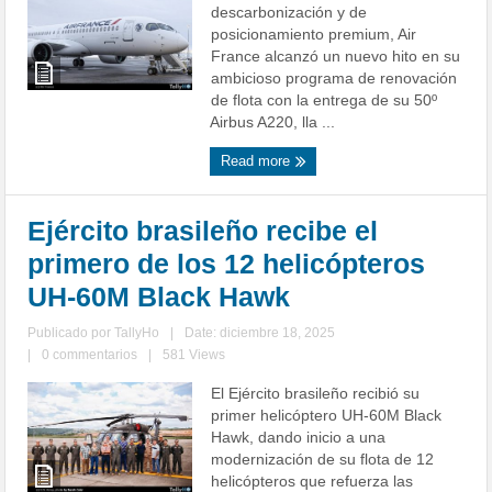
descarbonización y de
posicionamiento premium, Air
France alcanzó un nuevo hito en su
ambicioso programa de renovación
de flota con la entrega de su 50º
Airbus A220, lla ...
Read more
Ejército brasileño recibe el
primero de los 12 helicópteros
UH-60M Black Hawk
Publicado por
TallyHo
|
Date: diciembre 18, 2025
|
0 commentarios
|
581 Views
El Ejército brasileño recibió su
primer helicóptero UH-60M Black
Hawk, dando inicio a una
modernización de su flota de 12
helicópteros que refuerza las