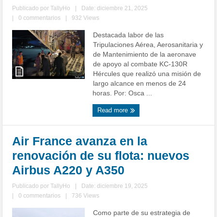
Publicado por
TallyHo
|
Date: diciembre 21, 2025
|
0 commentarios
|
932 Views
Destacada labor de las
Tripulaciones Aérea, Aerosanitaria y
de Mantenimiento de la aeronave
de apoyo al combate KC-130R
Hércules que realizó una misión de
largo alcance en menos de 24
horas. Por: Osca ...
Read more
Air France avanza en la
renovación de su flota: nuevos
Airbus A220 y A350
Publicado por
TallyHo
|
Date: diciembre 19, 2025
|
0 commentarios
|
736 Views
Como parte de su estrategia de