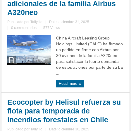
adicionales de la familia Airbus
A320neo
Publicado por
TallyHo
|
Date: diciembre 31, 2025
|
0 commentarios
|
577 Views
China Aircraft Leasing Group
Holdings Limited (CALC) ha firmado
un pedido en firme con Airbus por
30 aviones de la familia A320neo
para satisfacer la fuerte demanda
de estos aviones por parte de su ba
...
Read more
Ecocopter by Helisul refuerza su
flota para temporada de
incendios forestales en Chile
Publicado por
TallyHo
|
Date: diciembre 30, 2025