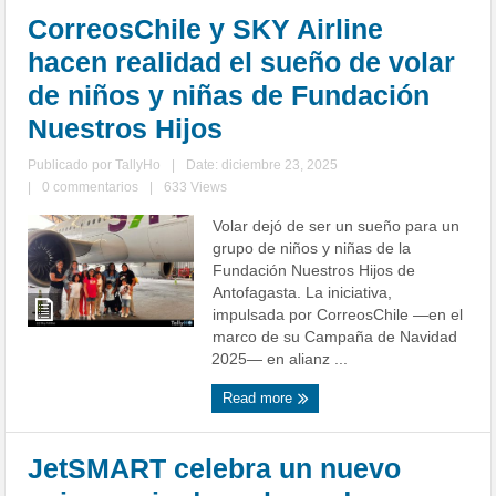
CorreosChile y SKY Airline
hacen realidad el sueño de volar
de niños y niñas de Fundación
Nuestros Hijos
Publicado por
TallyHo
|
Date: diciembre 23, 2025
|
0 commentarios
|
633 Views
Volar dejó de ser un sueño para un
grupo de niños y niñas de la
Fundación Nuestros Hijos de
Antofagasta. La iniciativa,
impulsada por CorreosChile —en el
marco de su Campaña de Navidad
2025— en alianz ...
Read more
JetSMART celebra un nuevo