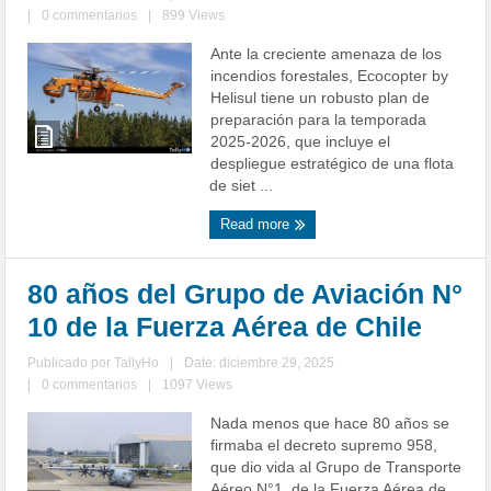
|
0 commentarios
|
899 Views
Ante la creciente amenaza de los
incendios forestales, Ecocopter by
Helisul tiene un robusto plan de
preparación para la temporada
2025-2026, que incluye el
despliegue estratégico de una flota
de siet ...
Read more
80 años del Grupo de Aviación N°
10 de la Fuerza Aérea de Chile
Publicado por
TallyHo
|
Date: diciembre 29, 2025
|
0 commentarios
|
1097 Views
Nada menos que hace 80 años se
firmaba el decreto supremo 958,
que dio vida al Grupo de Transporte
Aéreo N°1, de la Fuerza Aérea de