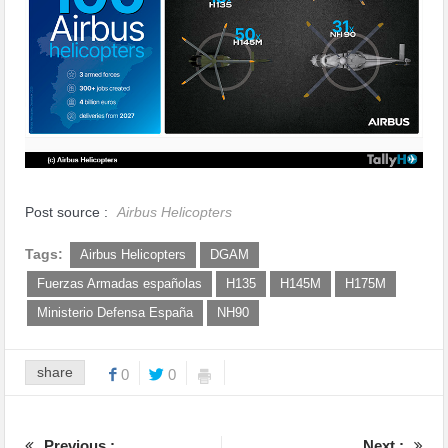
Post source :
Airbus Helicopters
Tags:
Airbus Helicopters
DGAM
Fuerzas Armadas españolas
H135
H145M
H175M
Ministerio Defensa España
NH90
share
0
0
Previous :
Next :