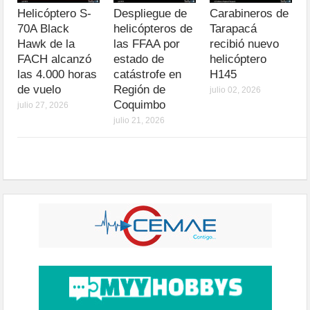
Helicóptero S-
Despliegue de
Carabineros de
70A Black
helicópteros de
Tarapacá
Hawk de la
las FFAA por
recibió nuevo
FACH alcanzó
estado de
helicóptero
las 4.000 horas
catástrofe en
H145
de vuelo
Región de
julio 02, 2026
Coquimbo
julio 27, 2026
julio 21, 2026