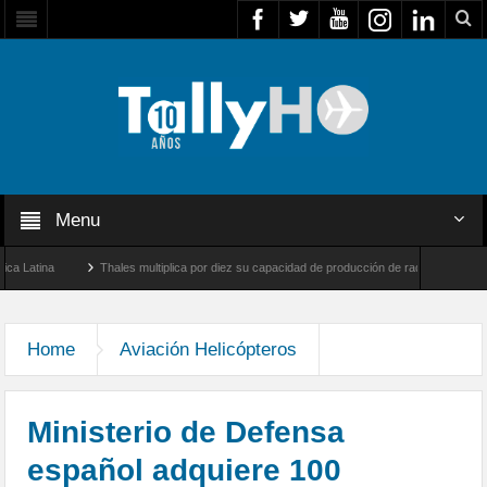
Menu
na
Thales multiplica por diez su capacidad de producción de radares en Brasil
Farnborough, Reino Unido
Airbus U030 Flexrotor inicia sus operaciones con la Agen
Home
Aviación Helicópteros
Ministerio de Defensa
español adquiere 100