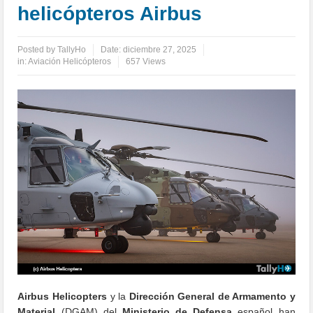
helicópteros Airbus
Posted by
TallyHo
Date:
diciembre 27, 2025
in:
Aviación Helicópteros
657 Views
Airbus Helicopters
y la
Dirección General de Armamento y
Material
(DGAM) del
Ministerio de Defensa
español han