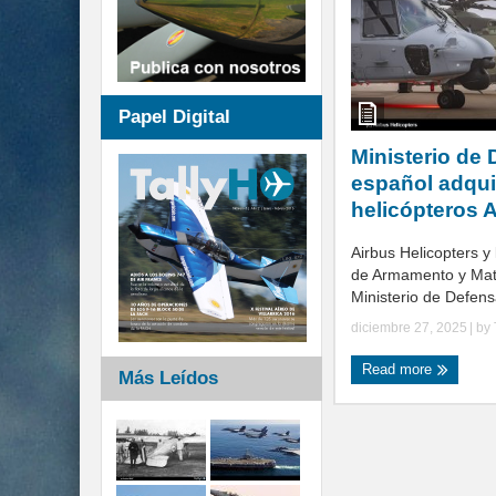
Papel Digital
Ministerio de
español adqui
helicópteros 
Airbus Helicopters y
de Armamento y Mat
Ministerio de Defens
diciembre 27, 2025
| by
Read more
Más Leídos