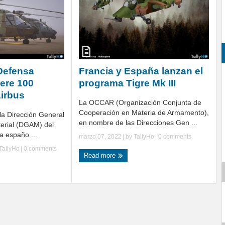
 Defensa
Francia y España lanzan el
ere 100
programa Tigre Mk III
Airbus
La OCCAR (Organización Conjunta de
Cooperación en Materia de Armamento),
 la Dirección General
en nombre de las Direcciones Gen ...
erial (DGAM) del
a españo ...
marzo 07, 2022
| by
TallyHo
|
0 comments
TallyHo
|
0 comments
Read more