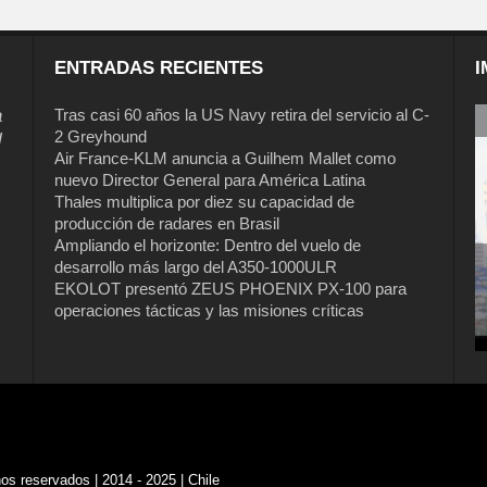
ENTRADAS RECIENTES
I
a
Tras casi 60 años la US Navy retira del servicio al C-
2 Greyhound
l
Air France-KLM anuncia a Guilhem Mallet como
nuevo Director General para América Latina
Thales multiplica por diez su capacidad de
producción de radares en Brasil
Ampliando el horizonte: Dentro del vuelo de
desarrollo más largo del A350-1000ULR
EKOLOT presentó ZEUS PHOENIX PX-100 para
Tras casi 60 años la US Navy retira del
operaciones tácticas y las misiones críticas
servicio al C-2 Greyhound
s reservados | 2014 - 2025 | Chile