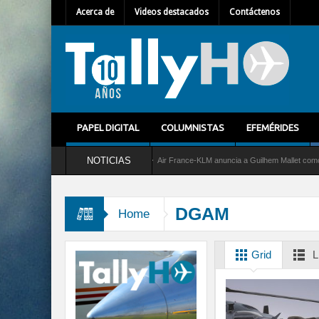
Acerca de
Videos destacados
Contáctenos
PAPEL DIGITAL
COLUMNISTAS
EFEMÉRIDES
NOTICIAS
el servicio al C-2 Greyhound
Air France-KLM anuncia a Guilhem Mallet como nuevo D
un nuevo récord de velocidad entre Los Ángeles y Farnborough, Reino Unido
DGAM
Home
Grid
L