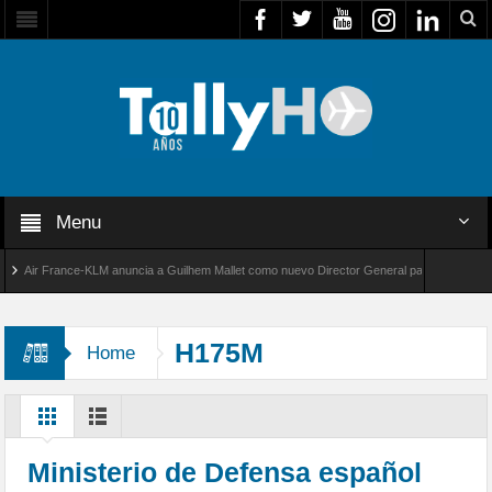
Menu
ir France-KLM anuncia a Guilhem Mallet como nuevo Director General para América Latina
l 8000 de Bombardier establece un nuevo récord de velocidad entre Los Ángeles y Farnbor
H175M
Home
Ministerio de Defensa español