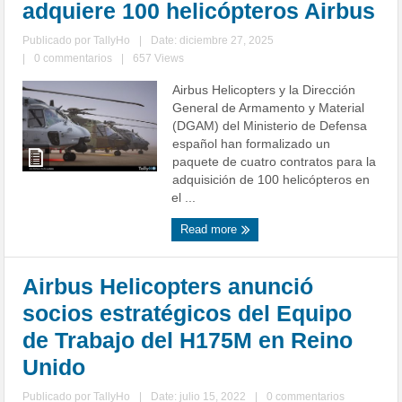
adquiere 100 helicópteros Airbus
Publicado por
TallyHo
|
Date: diciembre 27, 2025
|
0 commentarios
|
657 Views
Airbus Helicopters y la Dirección
General de Armamento y Material
(DGAM) del Ministerio de Defensa
español han formalizado un
paquete de cuatro contratos para la
adquisición de 100 helicópteros en
el ...
Read more
Airbus Helicopters anunció
socios estratégicos del Equipo
de Trabajo del H175M en Reino
Unido
Publicado por
TallyHo
|
Date: julio 15, 2022
|
0 commentarios