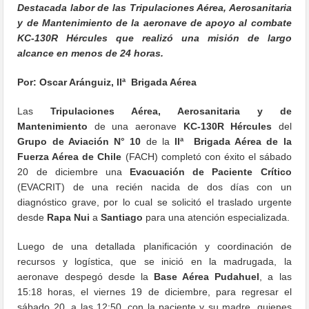
Destacada labor de las Tripulaciones Aérea, Aerosanitaria
y de Mantenimiento de la aeronave de apoyo al combate
KC-130R Hércules que realizó una misión de largo
alcance en menos de 24 horas.
Por: Oscar Aránguiz, IIª Brigada Aérea
Las
Tripulaciones Aérea, Aerosanitaria y de
Mantenimiento
de una aeronave
KC-130R Hércules
del
Grupo de Aviación N° 10
de la
IIª Brigada Aérea de la
Fuerza Aérea de Chile
(FACH) completó con éxito el sábado
20 de diciembre una
Evacuación de Paciente Crítico
(EVACRIT) de una recién nacida de dos días con un
diagnóstico grave, por lo cual se solicitó el traslado urgente
desde
Rapa Nui
a
Santiago
para una atención especializada.
Luego de una detallada planificación y coordinación de
recursos y logística, que se inició en la madrugada, la
aeronave despegó desde la
Base Aérea Pudahuel
, a las
15:18 horas, el viernes 19 de diciembre, para regresar el
sábado 20, a las 12:50, con la paciente y su madre, quienes