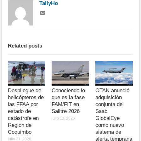
TallyHo
Related posts
Despliegue de
Conociendo lo
OTAN anunció
helicópteros de
que es la fase
adquisición
las FFAA por
FAM/FIT en
conjunta del
estado de
Salitre 2026
Saab
catástrofe en
GlobalEye
julio 13, 2026
Región de
como nuevo
Coquimbo
sistema de
alerta temprana
julio 21, 2026