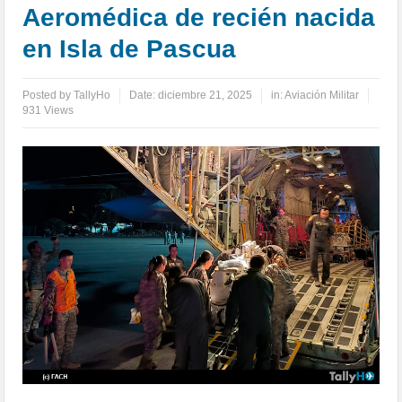
Aeromédica de recién nacida
en Isla de Pascua
Posted by
TallyHo
Date:
diciembre 21, 2025
in:
Aviación Militar
931 Views