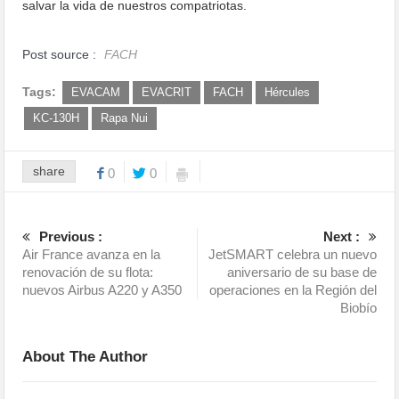
salvar la vida de nuestros compatriotas.
Post source :
FACH
Tags:
EVACAM
EVACRIT
FACH
Hércules
KC-130H
Rapa Nui
share
0
0
Previous :
Next :
Air France avanza en la
JetSMART celebra un nuevo
renovación de su flota:
aniversario de su base de
nuevos Airbus A220 y A350
operaciones en la Región del
Biobío
About The Author