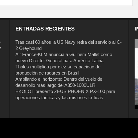
ENTRADAS RECIENTES
I
a
Tras casi 60 años la US Navy retira del servicio al C-
2 Greyhound
l
Air France-KLM anuncia a Guilhem Mallet como
nuevo Director General para América Latina
Thales multiplica por diez su capacidad de
producción de radares en Brasil
Ampliando el horizonte: Dentro del vuelo de
desarrollo más largo del A350-1000ULR
EKOLOT presentó ZEUS PHOENIX PX-100 para
Tras casi 60 años la US Navy retira del
operaciones tácticas y las misiones críticas
servicio al C-2 Greyhound