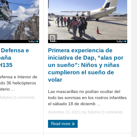
e Defensa e
Primera experiencia de
paña
iniciativa de Dap, “alas por
 H135
un sueño”: Niños y niñas
cumplieron el sueño de
efensa e Interior de
volar
do 36 helicópteros
terio ...
Las mascarillas no podían ocultar del
todo las sonrisas en los rostros infantiles
TallyHo
|
0 comments
el sábado 18 de diciemb ...
diciembre 23, 2021
| by
TallyHo
|
0 comments
Read more