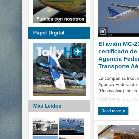
Papel Digital
El avión MC-2
certificado de 
Agencia Feder
Transporte Aé
La compañ´ía Irkut i
Agencia Federal de 
(Rosaviatsia) emitió u
diciembre 30, 2021
| by
Más Leídos
Read more