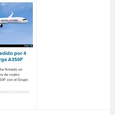
edido por 4
rga A350F
ha firmado un
ra de cuatro
50F con el Grupo
TallyHo
|
0 comments