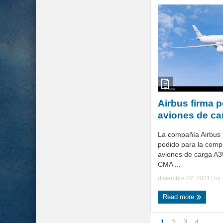
Airbus firma p
aviones de ca
La compañía Airbus 
pedido para la comp
aviones de carga A3
CMA ...
diciembre 22, 2021
| by
Read more
1
2
3
4