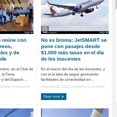
e reúne con
No es broma: JetSMART se
reos,
pone con pasajes desde
ales y de
$1.000 más tasas en el día
ile
de los inocentes
embre, en el Club de
En el marco del día de los inocentes, y
la Feria
con el la idea de seguir generando
 y del Espacio ...
facilidades de conectividad en ...
TallyHo
|
0 comments
diciembre 28, 2021
| by
TallyHo
|
0 comments
Read more