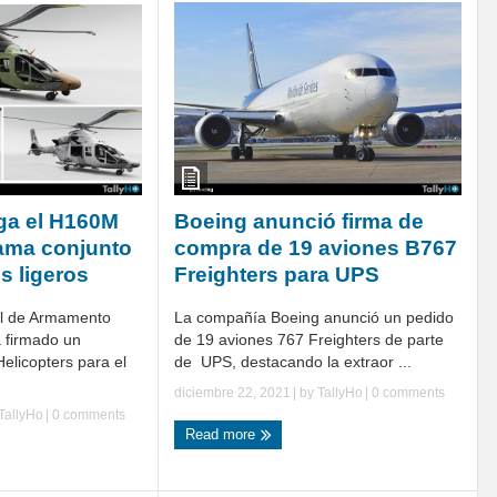
ga el H160M
Boeing anunció firma de
ama conjunto
compra de 19 aviones B767
s ligeros
Freighters para UPS
al de Armamento
La compañía Boeing anunció un pedido
 firmado un
de 19 aviones 767 Freighters de parte
Helicopters para el
de UPS, destacando la extraor ...
diciembre 22, 2021
| by
TallyHo
|
0 comments
TallyHo
|
0 comments
Read more