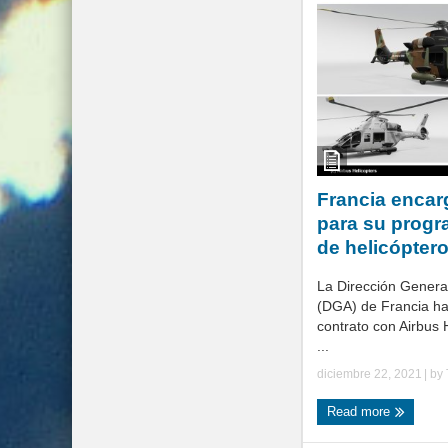
Francia encar
para su progr
de helicóptero
La Dirección Gener
(DGA) de Francia ha
contrato con Airbus 
...
diciembre 22, 2021
| by
Read more