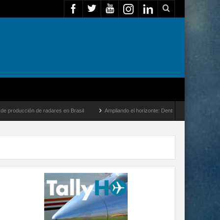
de radares en Brasil
Ampliando el horizonte: Dentro del vuelo de desarrollo más lar