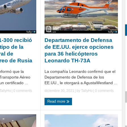
1-300 recibió
Departamento de Defensa
tipo de la
de EE.UU. ejerce opciones
al de
para 36 helicópteros
reo de Rusia
Leonardo TH-73A
nformó que la
La compañía Leonardo confirmó que el
Transporte Aéreo
Departamento de Defensa de los
n certificado ...
EE.UU., le otorgará a AgustaWestland ...
TallyHo
|
0 comments
diciembre 30, 2021
| by
TallyHo
|
0 comments
Read more