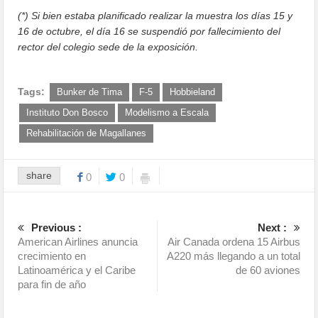
(*) Si bien estaba planificado realizar la muestra los días 15 y
16 de octubre, el día 16 se suspendió por fallecimiento del
rector del colegio sede de la exposición.
Tags:
Bunker de Tima
F-5
Hobbieland
Instituto Don Bosco
Modelismo a Escala
Rehabilitación de Magallanes
share
0
0
Previous :
Next :
American Airlines anuncia
Air Canada ordena 15 Airbus
crecimiento en
A220 más llegando a un total
Latinoamérica y el Caribe
de 60 aviones
para fin de año