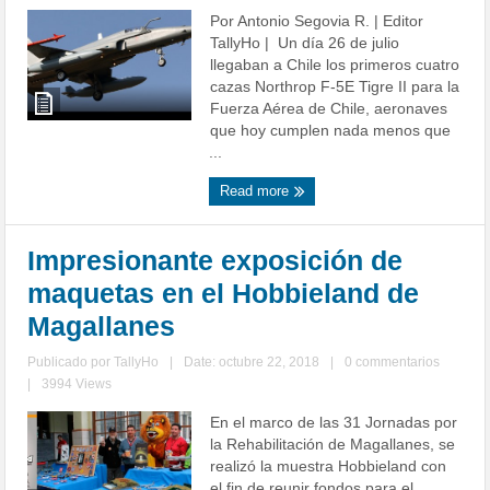
Por Antonio Segovia R. | Editor
TallyHo | Un día 26 de julio
llegaban a Chile los primeros cuatro
cazas Northrop F-5E Tigre II para la
Fuerza Aérea de Chile, aeronaves
que hoy cumplen nada menos que
...
Read more
Impresionante exposición de
maquetas en el Hobbieland de
Magallanes
Publicado por
TallyHo
|
Date: octubre 22, 2018
|
0 commentarios
|
3994 Views
En el marco de las 31 Jornadas por
la Rehabilitación de Magallanes, se
realizó la muestra Hobbieland con
el fin de reunir fondos para el