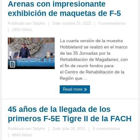
Arenas con impresionante
exhibición de maquetas de F-5
Publicado por
TallyHo
|
Date: octubre 25, 2022
|
0 commentarios
|
2460 Views
La cuarta versión de la muestra
Hobbieland se realizó en el marco
de las 35 Jornadas por la
Rehabilitación de Magallanes, con
el fin de reunir fondos para
el Centro de Rehabilitación de la
Región que ...
Read more
45 años de la llegada de los
primeros F-5E Tigre II de la FACH
Publicado por
TallyHo
|
Date: julio 26, 2021
|
0 commentarios
|
4940 Views