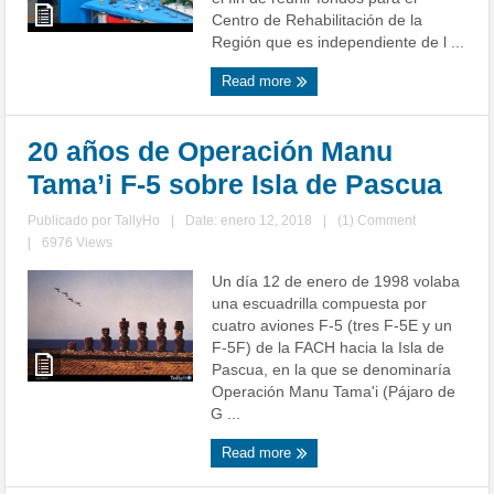
Centro de Rehabilitación de la
Región que es independiente de l ...
Read more
20 años de Operación Manu
Tama’i F-5 sobre Isla de Pascua
Publicado por
TallyHo
|
Date: enero 12, 2018
|
(1) Comment
|
6976 Views
Un día 12 de enero de 1998 volaba
una escuadrilla compuesta por
cuatro aviones F-5 (tres F-5E y un
F-5F) de la FACH hacia la Isla de
Pascua, en la que se denominaría
Operación Manu Tama'i (Pájaro de
G ...
Read more