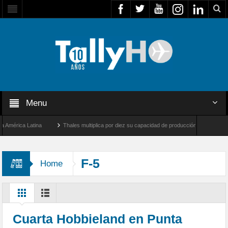
Menu
ica Latina
Thales multiplica por diez su capacidad de producción de radares en Brasi
geles y Farnborough, Reino Unido
Airbus U030 Flexrotor inicia sus operaciones con
F-5
Home
Cuarta Hobbieland en Punta