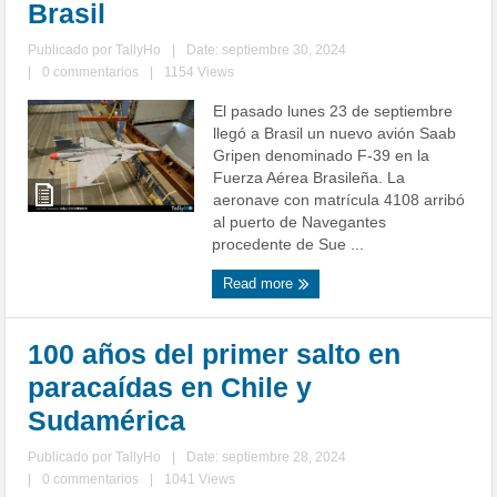
Brasil
Publicado por
TallyHo
|
Date: septiembre 30, 2024
|
0 commentarios
|
1154 Views
El pasado lunes 23 de septiembre
llegó a Brasil un nuevo avión Saab
Gripen denominado F-39 en la
Fuerza Aérea Brasileña. La
aeronave con matrícula 4108 arribó
al puerto de Navegantes
procedente de Sue ...
Read more
100 años del primer salto en
paracaídas en Chile y
Sudamérica
Publicado por
TallyHo
|
Date: septiembre 28, 2024
|
0 commentarios
|
1041 Views