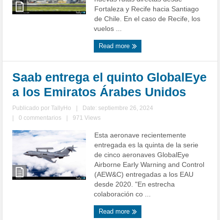
Fortaleza y Recife hacia Santiago
de Chile. En el caso de Recife, los
vuelos ...
Read more
Saab entrega el quinto GlobalEye
a los Emiratos Árabes Unidos
Publicado por
TallyHo
|
Date: septiembre 26, 2024
|
0 commentarios
|
971 Views
Esta aeronave recientemente
entregada es la quinta de la serie
de cinco aeronaves GlobalEye
Airborne Early Warning and Control
(AEW&C) entregadas a los EAU
desde 2020. "En estrecha
colaboración co ...
Read more