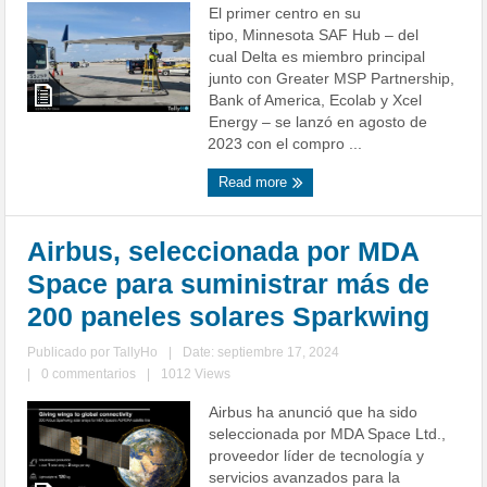
El primer centro en su
tipo, Minnesota SAF Hub – del
cual Delta es miembro principal
junto con Greater MSP Partnership,
Bank of America, Ecolab y Xcel
Energy – se lanzó en agosto de
2023 con el compro ...
Read more
Airbus, seleccionada por MDA
Space para suministrar más de
200 paneles solares Sparkwing
Publicado por
TallyHo
|
Date: septiembre 17, 2024
|
0 commentarios
|
1012 Views
Airbus ha anunció que ha sido
seleccionada por MDA Space Ltd.,
proveedor líder de tecnología y
servicios avanzados para la