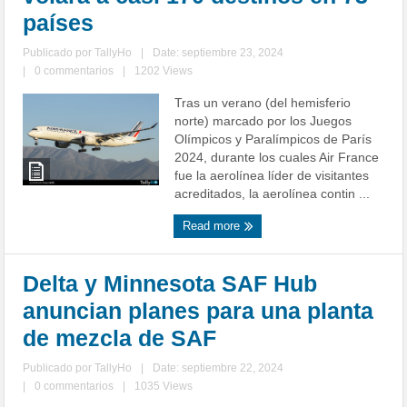
países
Publicado por
TallyHo
|
Date: septiembre 23, 2024
|
0 commentarios
|
1202 Views
Tras un verano (del hemisferio
norte) marcado por los Juegos
Olímpicos y Paralímpicos de París
2024, durante los cuales Air France
fue la aerolínea líder de visitantes
acreditados, la aerolínea contin ...
Read more
Delta y Minnesota SAF Hub
anuncian planes para una planta
de mezcla de SAF
Publicado por
TallyHo
|
Date: septiembre 22, 2024
|
0 commentarios
|
1035 Views