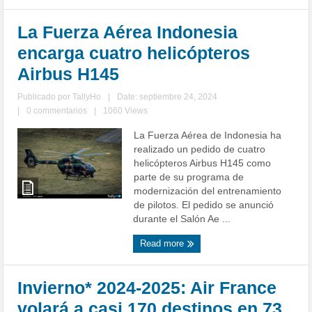
La Fuerza Aérea Indonesia
encarga cuatro helicópteros
Airbus H145
Publicado por
TallyHo
|
Date: septiembre 24, 2024
|
0 commentarios
|
1060 Views
La Fuerza Aérea de Indonesia ha
realizado un pedido de cuatro
helicópteros Airbus H145 como
parte de su programa de
modernización del entrenamiento
de pilotos. El pedido se anunció
durante el Salón Ae ...
Read more
Invierno* 2024-2025: Air France
volará a casi 170 destinos en 73