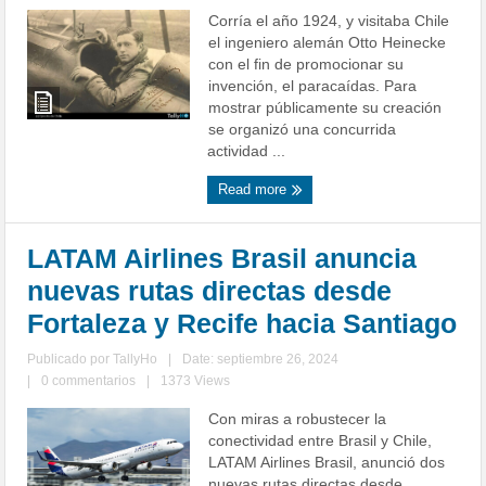
Corría el año 1924, y visitaba Chile
el ingeniero alemán Otto Heinecke
con el fin de promocionar su
invención, el paracaídas. Para
mostrar públicamente su creación
se organizó una concurrida
actividad ...
Read more
LATAM Airlines Brasil anuncia
nuevas rutas directas desde
Fortaleza y Recife hacia Santiago
Publicado por
TallyHo
|
Date: septiembre 26, 2024
|
0 commentarios
|
1373 Views
Con miras a robustecer la
conectividad entre Brasil y Chile,
LATAM Airlines Brasil, anunció dos
nuevas rutas directas desde