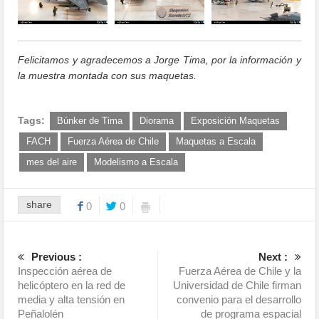
Felicitamos y agradecemos a Jorge Tima, por la información y
la muestra montada con sus maquetas.
Tags:
Búnker de Tima
Diorama
Exposición Maquetas
FACH
Fuerza Aérea de Chile
Maquetas a Escala
mes del aire
Modelismo a Escala
share
0
0
Previous :
Next :
Inspección aérea de
Fuerza Aérea de Chile y la
helicóptero en la red de
Universidad de Chile firman
media y alta tensión en
convenio para el desarrollo
Peñalolén
de programa espacial