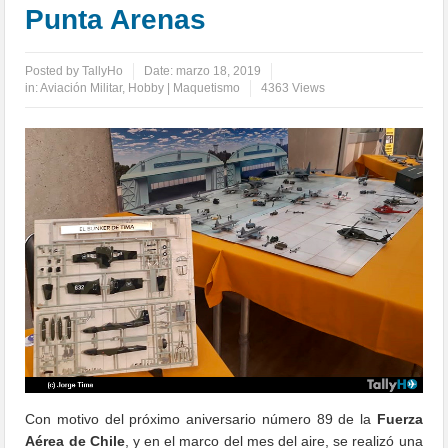
Punta Arenas
Posted by
TallyHo
Date:
marzo 18, 2019
in:
Aviación Militar
,
Hobby | Maquetismo
4363 Views
Con motivo del próximo aniversario número 89 de la
Fuerza
Aérea de Chile
, y en el marco del mes del aire, se realizó una