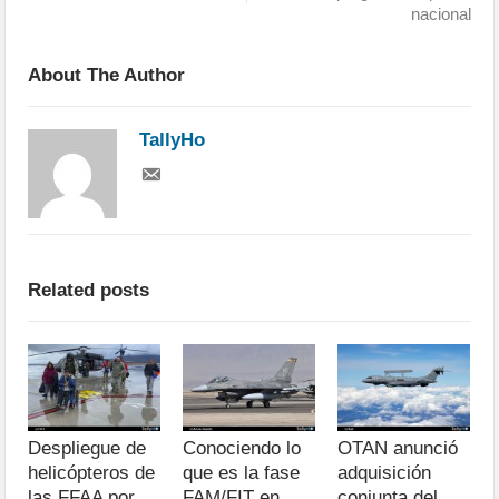
nacional
About The Author
TallyHo
Related posts
Despliegue de
Conociendo lo
OTAN anunció
helicópteros de
que es la fase
adquisición
las FFAA por
FAM/FIT en
conjunta del