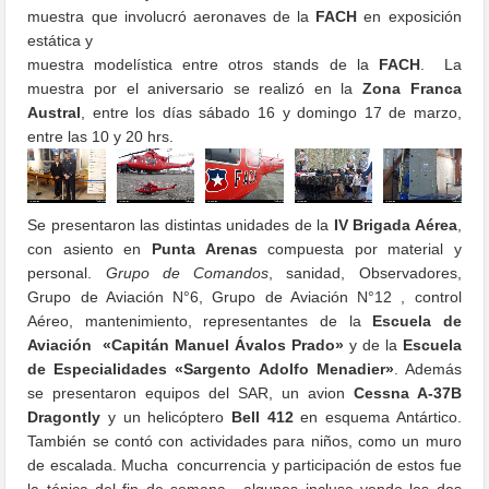
muestra que involucró aeronaves de la
FACH
en exposición
estática y
muestra modelística entre otros stands de la
FACH
. La
muestra por el aniversario se realizó en la
Zona Franca
Austral
, entre los días sábado 16 y domingo 17 de marzo,
entre las 10 y 20 hrs.
Se presentaron las distintas unidades de la
IV Brigada Aérea
,
con asiento en
Punta Arenas
compuesta por material y
personal.
Grupo de Comandos
, sanidad, Observadores,
Grupo de Aviación N°6, Grupo de Aviación N°12 , control
Aéreo, mantenimiento, representantes de la
Escuela de
Aviación «Capitán Manuel Ávalos Prado»
y de la
Escuela
de Especialidades «Sargento Adolfo Menadier»
. Además
se presentaron equipos del SAR, un avion
Cessna A-37B
Dragontly
y un helicóptero
Bell 412
en esquema Antártico.
También se contó con actividades para niños, como un muro
de escalada. Mucha concurrencia y participación de estos fue
la tónica del fin de semana, algunos incluso yendo los dos