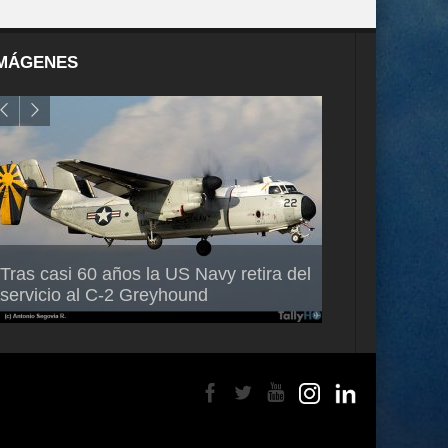
MÁGENES
Air France-KLM anuncia a Guilhem
Thales multipl
Tras casi 60 años la US Navy retira del
Mallet como nuevo Director General
capacidad de 
servicio al C-2 Greyhound
para América Latina
en Brasil