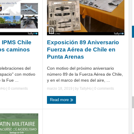
 IPMS Chile
Exposición 89 Aniversario
os caminos
Fuerza Aérea de Chile en
Punta Arenas
elebraciones del
Con motivo del próximo aniversario
Espacio" con motivo
número 89 de la Fuerza Aérea de Chile,
 la Fue ...
y en el marco del mes del aire, ...
lyHo
|
0 comments
marzo 18, 2019
| by
TallyHo
|
0 comments
Read more