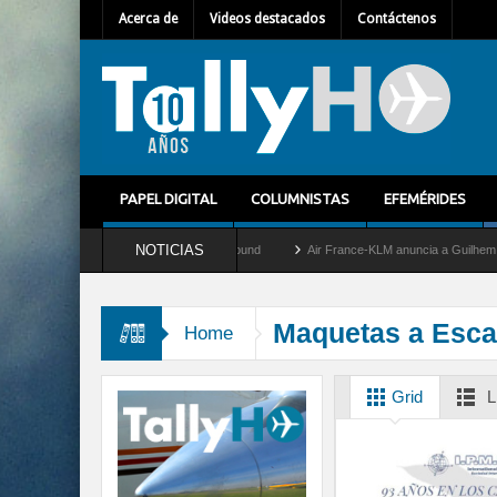
Acerca de
Videos destacados
Contáctenos
PAPEL DIGITAL
COLUMNISTAS
EFEMÉRIDES
NOTICIAS
y retira del servicio al C-2 Greyhound
Air France-KLM anuncia a Guilhem Mallet co
Maquetas a Esca
Home
Grid
L