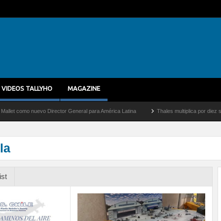
VIDEOS TALLYHO
MAGAZINE
mo nuevo Director General para América Latina
Thales multiplica por diez su capaci
la
ist