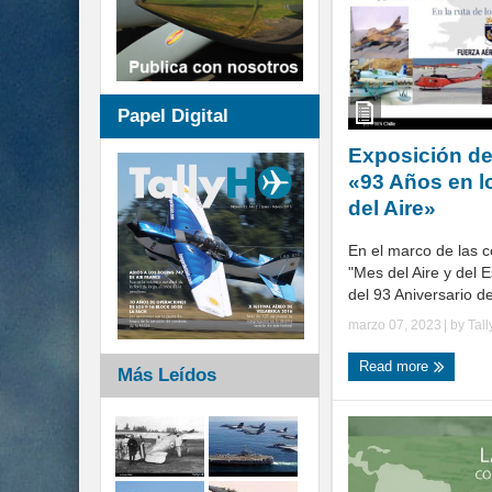
Papel Digital
Exposición de
«93 Años en l
del Aire»
En el marco de las c
"Mes del Aire y del 
del 93 Aniversario de
marzo 07, 2023
| by
Tal
Read more
Más Leídos