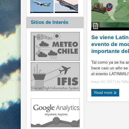
Sitios de Interés
Se viene Latinm
evento de mo
importante del
Tal como ya se ha 
hace casi un año se
el evento LATINMILIT
mayo 10, 2017
| by
Tall
Read more