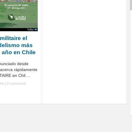
ilitaire el
delismo más
 año en Chile
anunciado desde
 acerca rápidamente
AIRE en Chil ...
yHo
|
0 comments