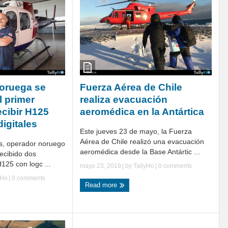
Noruega se
Fuerza Aérea de Chile
l primer
realiza evacuación
ecibir H125
aeromédica en la Antártica
igitales
Este jueves 23 de mayo, la Fuerza
Aérea de Chile realizó una evacuación
s, operador noruego
aeromédica desde la Base Antártic ...
recibido dos
H125 con logc ...
mayo 23, 2019
| by
TallyHo
|
0 comments
yHo
|
0 comments
Read more