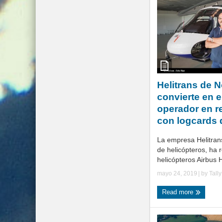
Helitrans de 
convierte en e
operador en r
con logcards d
La empresa Helitran
de helicópteros, ha 
helicópteros Airbus 
mayo 24, 2019
| by
Tall
Read more