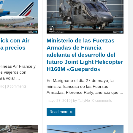
ick con Air
Ministerio de las Fuerzas
a precios
Armadas de Francia
adelanta el desarrollo del
futuro Joint Light Helicopter
líneas Air France y
H160M «Guepardo»
s viajeros con
ara volar ...
En Marignane el día 27 de mayo, la
ministra francesa de las Fuerzas
yHo
|
0 comments
Armadas, Florence Parly, anunció que ...
mayo 27, 2019
| by
TallyHo
|
0 comments
Read more