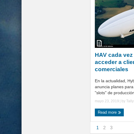
HAV cada vez
acceder a clie
comerciales
En la actualidad, Hyb
anuncia planes para 
"slots" de producción
mayo 23, 2019
| by
Tall
Read more
1
2
3