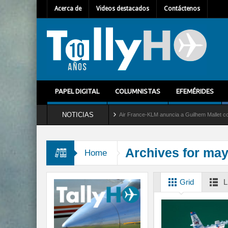
Acerca de
Videos destacados
Contáctenos
PAPEL DIGITAL
COLUMNISTAS
EFEMÉRIDES
NOTICIAS
rvicio al C-2 Greyhound
Air France-KLM anuncia a Guilhem Mallet como nuevo Direct
Archives for ma
Home
Grid
L