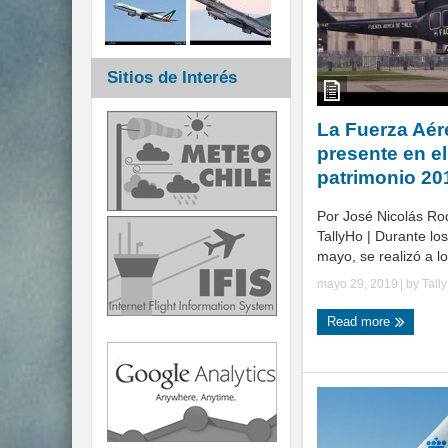
Sitios de Interés
La Fuerza Aér
presente en el
patrimonio 20
Por José Nicolás Ro
TallyHo | Durante lo
mayo, se realizó a lo 
mayo 29, 2019
| by
Tall
Read more