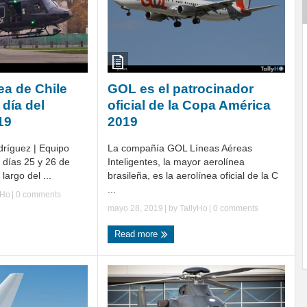
ea de Chile
GOL es el patrocinador
 día del
oficial de la Copa América
19
2019
dríguez | Equipo
La compañía GOL Líneas Aéreas
s días 25 y 26 de
Inteligentes, la mayor aerolínea
largo del ...
brasileña, es la aerolínea oficial de la C
...
yHo
|
0 comments
mayo 28, 2019
| by
TallyHo
|
0 comments
Read more