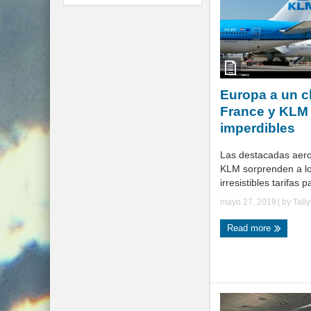
Europa a un cl
France y KLM 
imperdibles
Las destacadas aero
KLM sorprenden a lo
irresistibles tarifas p
mayo 27, 2019
| by
Tall
Read more