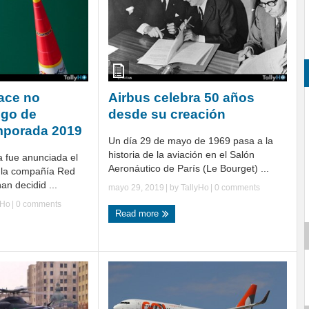
Race no
Airbus celebra 50 años
ego de
desde su creación
emporada 2019
Un día 29 de mayo de 1969 pasa a la
historia de la aviación en el Salón
a fue anunciada el
Aeronáutico de París (Le Bourget) ...
 la compañía Red
an decidid ...
mayo 29, 2019
| by
TallyHo
|
0 comments
yHo
|
0 comments
Read more