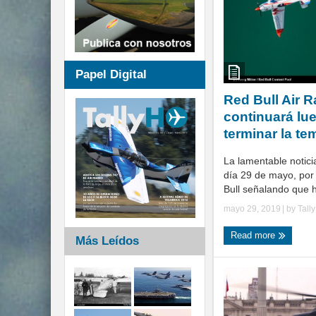
Papel Digital
Red Bull Air 
continuará lu
terminar la t
La lamentable notici
día 29 de mayo, por
Bull señalando que h
mayo 29, 2019
| by
Tall
Read more
Más Leídos