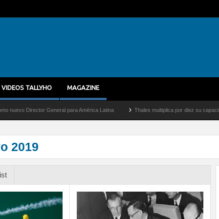
VIDEOS TALLYHO
MAGAZINE
or General para América Latina
Thales multiplica por diez su capacidad de producció
yo 2019
ist