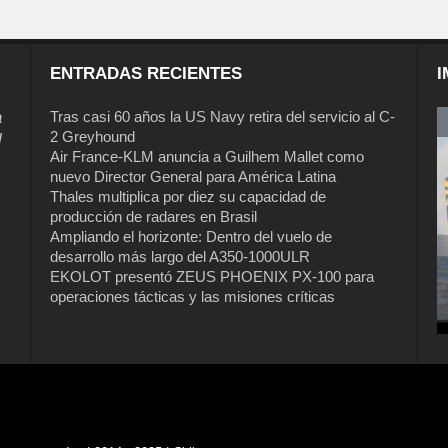
ENTRADAS RECIENTES
I
a
Tras casi 60 años la US Navy retira del servicio al C-
2 Greyhound
l
Air France-KLM anuncia a Guilhem Mallet como
nuevo Director General para América Latina
Thales multiplica por diez su capacidad de
producción de radares en Brasil
Ampliando el horizonte: Dentro del vuelo de
desarrollo más largo del A350-1000ULR
EKOLOT presentó ZEUS PHOENIX PX-100 para
Tras casi 60 años la US Navy retira del
operaciones tácticas y las misiones críticas
servicio al C-2 Greyhound