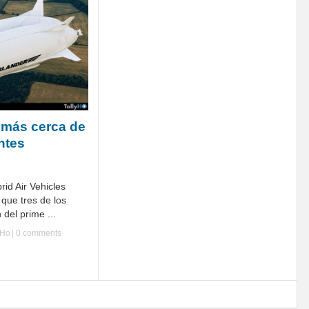
 más cerca de
ntes
rid Air Vehicles
que tres de los
 del prime ...
yHo
|
0 comments