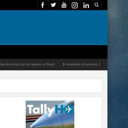
n de radares en Brasil
Ampliando el horizonte: Dentro del vuelo de desarrollo más 