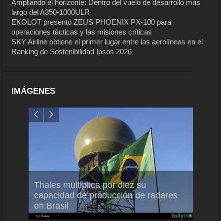
Ampliando el horizonte: Dentro del vuelo de desarrollo más
largo del A350-1000ULR
EKOLOT presentó ZEUS PHOENIX PX-100 para
operaciones tácticas y las misiones críticas
SKY Airline obtiene el primer lugar entre las aerolíneas en el
Ranking de Sostenibilidad Ipsos 2026
IMÁGENES
em
Thales multiplica por diez su
Ampli
ral
capacidad de producción de radares
vuelo
en Brasil
A350