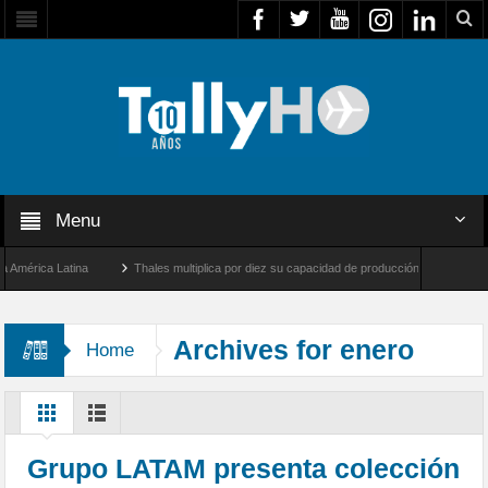
Menu
ica Latina
Thales multiplica por diez su capacidad de producción de radares en Bras
geles y Farnborough, Reino Unido
Airbus U030 Flexrotor inicia sus operaciones con
Archives for enero
Home
2024
Grupo LATAM presenta colección