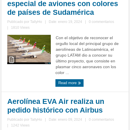
especial de aviones con colores
de países de Sudamérica
Publicado por
TallyHo
|
Date: enero 19, 2024
|
0 commentarios
|
1810 Views
Con el objetivo de reconocer el
orgullo local del principal grupo de
aerolíneas de Latinoamérica, el
grupo LATAM dio a conocer su
último proyecto, que consiste en
plasmar cinco aeronaves con los
color ...
Read more
Aerolínea EVA Air realiza un
pedido histórico con Airbus
Publicado por
TallyHo
|
Date: enero 09, 2024
|
0 commentarios
|
1242 Views