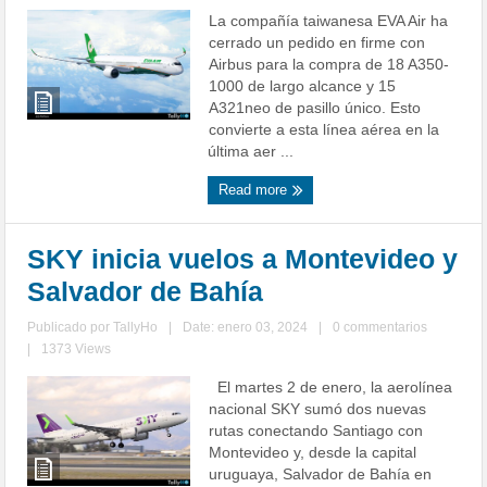
La compañía taiwanesa EVA Air ha
cerrado un pedido en firme con
Airbus para la compra de 18 A350-
1000 de largo alcance y 15
A321neo de pasillo único. Esto
convierte a esta línea aérea en la
última aer ...
Read more
SKY inicia vuelos a Montevideo y
Salvador de Bahía
Publicado por
TallyHo
|
Date: enero 03, 2024
|
0 commentarios
|
1373 Views
El martes 2 de enero, la aerolínea
nacional SKY sumó dos nuevas
rutas conectando Santiago con
Montevideo y, desde la capital
uruguaya, Salvador de Bahía en