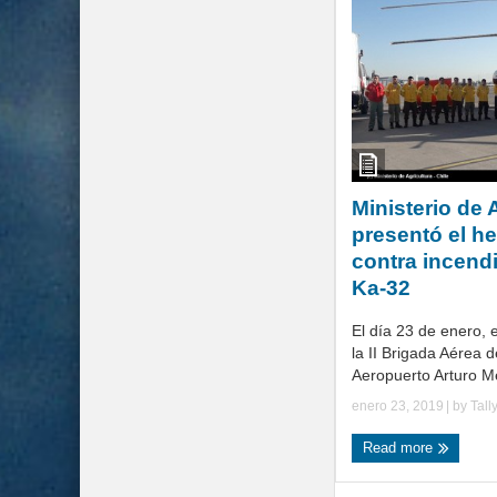
Ministerio de 
presentó el he
contra incen
Ka-32
El día 23 de enero,
la II Brigada Aérea 
Aeropuerto Arturo Me
enero 23, 2019
| by
Tall
Read more