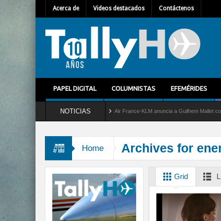
Acerca de
Videos destacados
Contáctenos
PAPEL DIGITAL
COLUMNISTAS
EFEMÉRIDES
NOTICIAS
vicio al C-2 Greyhound
Air France-KLM anuncia a Guilhem Mallet como nuevo Direct
Archives for ene
Home
Grid
L