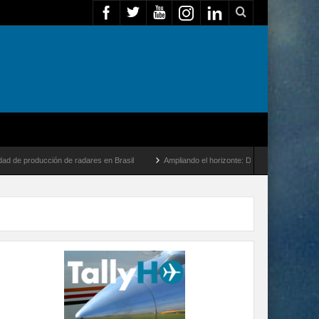
n de radares en Brasil
Ampliando el horizonte: Dentro del vuelo de desarrollo más 