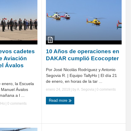
evos cadetes
10 Años de operaciones en
e Aviación
DAKAR cumplió Ecocopter
el Ávalos
Por José Nicolás Rodríguez y Antonio
Segovia R. | Equipo TallyHo | El día 21
de enero, en horas de la tar ...
 enero, la Escuela
n Manuel Ávalos
enero 24, 2019
| by
A. Segovia
|
0 comments
mañana a l ...
Read more
yHo
|
0 comments