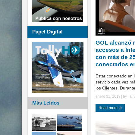
Papel Digital
GOL alcanzó 
accesos a Int
con más de 25
conectados e
Estar conectado en l
servicio cada vez m
los Clientes. Durante
enero 31, 2019
| by
Tall
Más Leídos
Read more