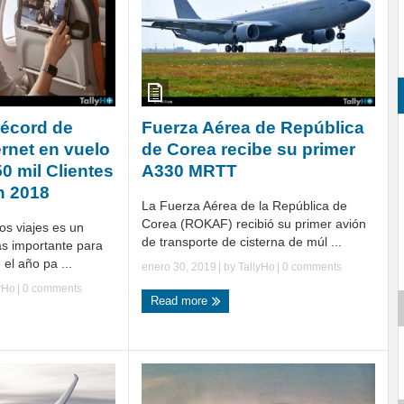
récord de
Fuerza Aérea de República
ernet en vuelo
de Corea recibe su primer
0 mil Clientes
A330 MRTT
n 2018
La Fuerza Aérea de la República de
Corea (ROKAF) recibió su primer avión
os viajes es un
de transporte de cisterna de múl ...
ás importante para
 el año pa ...
enero 30, 2019
| by
TallyHo
|
0 comments
yHo
|
0 comments
Read more