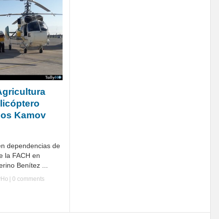
Agricultura
licóptero
dios Kamov
 en dependencias de
de la FACH en
rino Benítez ...
yHo
|
0 comments