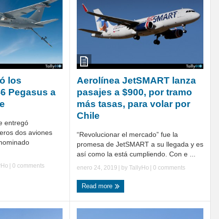
ó los
Aerolínea JetSMART lanza
46 Pegasus a
pasajes a $900, por tramo
ce
más tasas, para volar por
Chile
e entregó
meros dos aviones
“Revolucionar el mercado” fue la
enominado
promesa de JetSMART a su llegada y es
así como la está cumpliendo. Con e ...
yHo
|
0 comments
enero 24, 2019
| by
TallyHo
|
0 comments
Read more