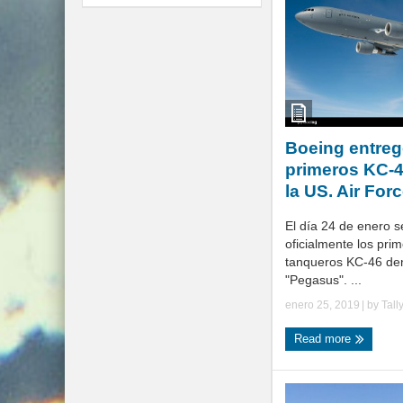
Boeing entreg
primeros KC-
la US. Air For
El día 24 de enero s
oficialmente los pri
tanqueros KC-46 d
"Pegasus". ...
enero 25, 2019
| by
Tall
Read more