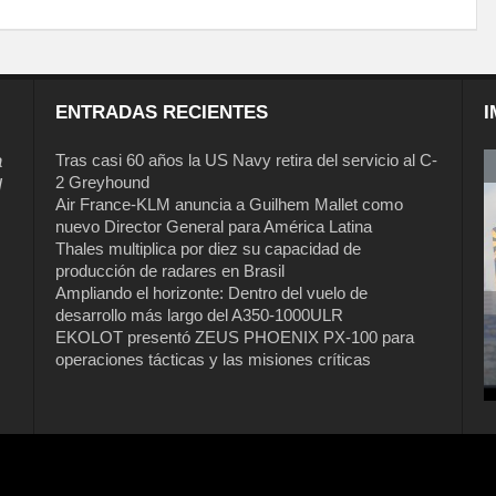
ENTRADAS RECIENTES
I
a
Tras casi 60 años la US Navy retira del servicio al C-
2 Greyhound
l
Air France-KLM anuncia a Guilhem Mallet como
nuevo Director General para América Latina
Thales multiplica por diez su capacidad de
producción de radares en Brasil
Ampliando el horizonte: Dentro del vuelo de
desarrollo más largo del A350-1000ULR
EKOLOT presentó ZEUS PHOENIX PX-100 para
Tras casi 60 años la US Navy retira del
operaciones tácticas y las misiones críticas
servicio al C-2 Greyhound