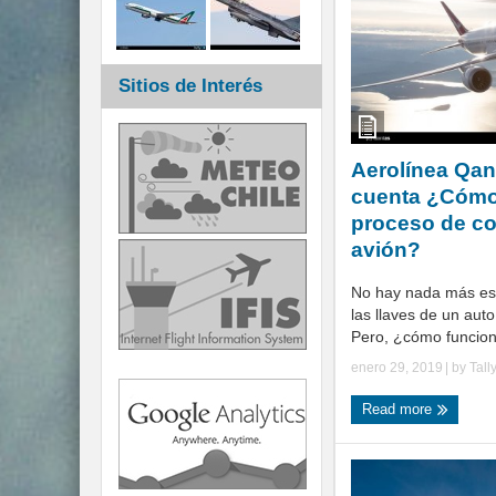
Sitios de Interés
Aerolínea Qan
cuenta ¿Cómo
proceso de c
avión?
No hay nada más es
las llaves de un aut
Pero, ¿cómo funciona
enero 29, 2019
| by
Tall
Read more