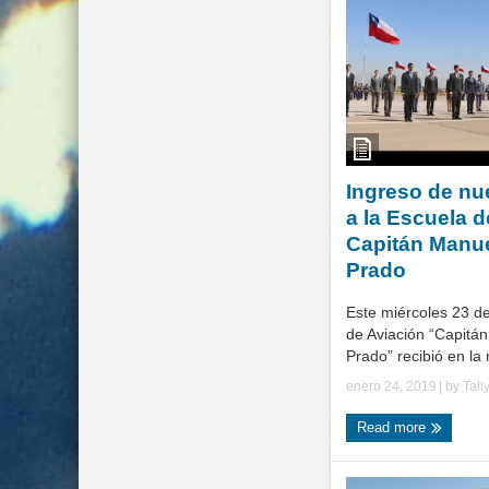
Ingreso de nu
a la Escuela d
Capitán Manu
Prado
Este miércoles 23 de
de Aviación “Capitá
Prado” recibió en la 
enero 24, 2019
| by
Tall
Read more