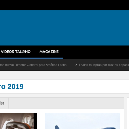
VIDEOS TALLYHO
MAGAZINE
or General para América Latina
Thales multiplica por diez su capacidad de producció
ro 2019
ist