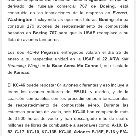
derivado del fuselaje comercial
767
de
Boeing
, está
construido en las instalaciones de la empresa en
Everett
,
Washington
. Incluyendo las opciones futuras,
Boeing
planea
construir 179 aviones de reabastecimiento de combustible
basados ​​en
Boeing 767
para que la
USAF
reemplace a su
flota de aviones tanqueros.
Los dos
KC-46 Pegasus
entregados volarán el día 25 de
enero a su respectiva unidad en la
USAF
el
22 ARW
(Air
Refueling Wing)
en la
Base Aérea Mc Connell
, en el estado
de
Kansas
.
El
KC-46
puede repostar 64 aviones diferentes y eso incluye a
todos los aviones militares de
EE.UU.
y aliados, y de la
coalición compatibles con los procedimientos internacionales
de reabastecimiento de combustible aéreo. Durante las
extensas pruebas de vuelo, seis
KC-46
han completado más
de 3.800 horas de vuelo y han descargado más de cuatro
millones de libras de combustible a aeronaves como:
A-10, B-
52, C-17, KC-10, KC-135, KC-46, Aviones F-15E, F-16 y F/A-