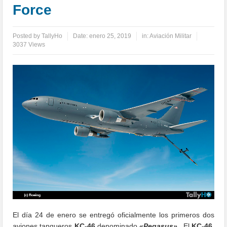
Force
Posted by
TallyHo
Date:
enero 25, 2019
in:
Aviación Militar
3037 Views
El día 24 de enero se entregó oficialmente los primeros dos
aviones tanqueros
KC-46
denominado
«Pegasus»
. El
KC-46
,