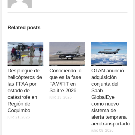
Related posts
Despliegue de
Conociendo lo
OTAN anunció
helicópteros de
que es la fase
adquisición
las FFAA por
FAM/FIT en
conjunta del
estado de
Salitre 2026
Saab
catástrofe en
GlobalEye
julio 13, 2026
Región de
como nuevo
Coquimbo
sistema de
alerta temprana
julio 21, 2026
aerotransportado
julio 08, 2026