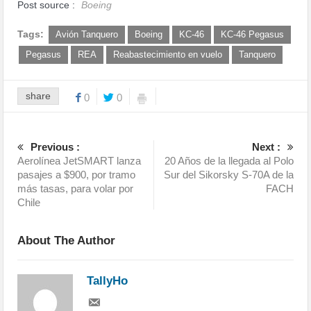
Post source :
Boeing
Tags:
Avión Tanquero
Boeing
KC-46
KC-46 Pegasus
Pegasus
REA
Reabastecimiento en vuelo
Tanquero
share
0
0
Previous :
Next :
Aerolínea JetSMART lanza
20 Años de la llegada al Polo
pasajes a $900, por tramo
Sur del Sikorsky S-70A de la
más tasas, para volar por
FACH
Chile
About The Author
TallyHo