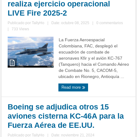
realiza ejercicio operacional
LIVE Fire 2025-2
Publicado por
TallyHo
|
Date: octubre 08, 2025
|
0 commentarios
|
733 Views
La Fuerza Aeroespacial
Colombiana, FAC, desplegó el
escuadrón de combate de
aeronaves Kfir y el avión KC-767
(Tanquero) hacia el Comando Aéreo
de Combate No. 5, CACOM-5,
ubicado en Rionegro, Antioquía ...
Read more
Boeing se adjudica otros 15
aviones cisterna KC-46A para la
Fuerza Aérea de EE.UU.
Publicado por
TallyHo
|
Date: noviembre 21, 2024