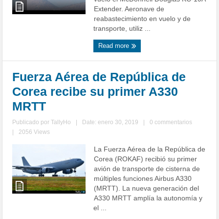
Extender. Aeronave de
reabastecimiento en vuelo y de
transporte, utiliz ...
Read more
Fuerza Aérea de República de
Corea recibe su primer A330
MRTT
Publicado por
TallyHo
|
Date: enero 30, 2019
|
0 commentarios
|
2056 Views
La Fuerza Aérea de la República de
Corea (ROKAF) recibió su primer
avión de transporte de cisterna de
múltiples funciones Airbus A330
(MRTT). La nueva generación del
A330 MRTT amplía la autonomía y
el ...