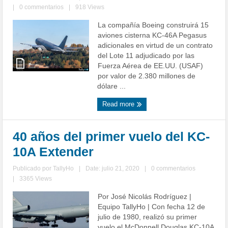
|
0 commentarios
|
918 Views
La compañía Boeing construirá 15
aviones cisterna KC-46A Pegasus
adicionales en virtud de un contrato
del Lote 11 adjudicado por las
Fuerza Aérea de EE.UU. (USAF)
por valor de 2.380 millones de
dólare ...
Read more
40 años del primer vuelo del KC-
10A Extender
Publicado por
TallyHo
|
Date: julio 21, 2020
|
0 commentarios
|
3365 Views
Por José Nicolás Rodríguez |
Equipo TallyHo | Con fecha 12 de
julio de 1980, realizó su primer
vuelo el McDonnell Douglas KC-10A