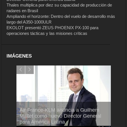
Thales multiplica por diez su capacidad de producción de
radares en Brasil
Ampliando el horizonte: Dentro del vuelo de desarrollo más
largo del A350-1000ULR
EKOLOT presentó ZEUS PHOENIX PX-100 para
operaciones tácticas y las misiones críticas
IMÁGENES
Air France-KLM anuncia a Guilhem
Thale
ra del
Mallet como nuevo Director General
capac
para América Latina
en Br