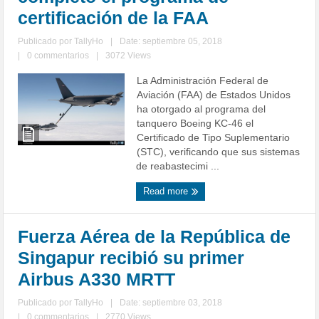
certificación de la FAA
Publicado por
TallyHo
|
Date: septiembre 05, 2018
|
0 commentarios
|
3072 Views
La Administración Federal de
Aviación (FAA) de Estados Unidos
ha otorgado al programa del
tanquero Boeing KC-46 el
Certificado de Tipo Suplementario
(STC), verificando que sus sistemas
de reabastecimi ...
Read more
Fuerza Aérea de la República de
Singapur recibió su primer
Airbus A330 MRTT
Publicado por
TallyHo
|
Date: septiembre 03, 2018
|
0 commentarios
|
2770 Views