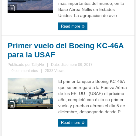
más importantes del mundo, en la
Base Aérea Nellis en Estados
Unidos. La agrupación de avio ...
Read more
Primer vuelo del Boeing KC-46A
para la USAF
Publicado por
TallyHo
|
Date: diciembre 09, 2017
|
0 commentarios
|
2533 Views
El primer tanquero Boeing KC-46A
que se entregará a la Fuerza Aérea
de los EE. UU. (USAF) el próximo
año, completó con éxito su primer
vuelo y pruebas aéreas el día 5 de
diciembre, despegando desde P ...
Read more