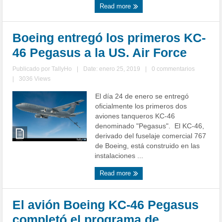
Read more
Boeing entregó los primeros KC-
46 Pegasus a la US. Air Force
Publicado por
TallyHo
|
Date: enero 25, 2019
|
0 commentarios
|
3036 Views
El día 24 de enero se entregó
oficialmente los primeros dos
aviones tanqueros KC-46
denominado "Pegasus". El KC-46,
derivado del fuselaje comercial 767
de Boeing, está construido en las
instalaciones ...
Read more
El avión Boeing KC-46 Pegasus
completó el programa de