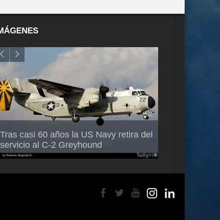
MÁGENES
Air France-KLM anuncia a Guilhem
Thales multipl
Tras casi 60 años la US Navy retira del
Mallet como nuevo Director General
capacidad de 
servicio al C-2 Greyhound
para América Latina
en Brasil