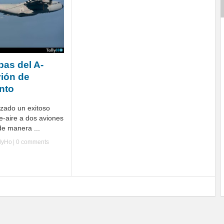
bas del A-
ión de
nto
izado un exitoso
e-aire a dos aviones
e manera ...
llyHo
|
0 comments