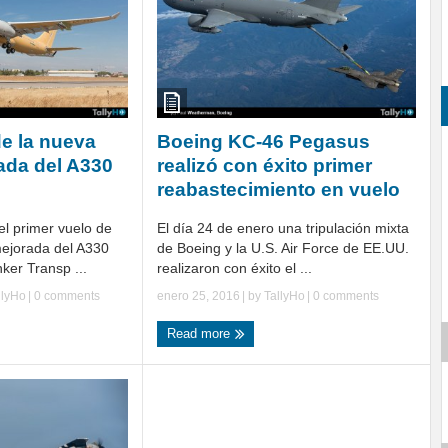
de la nueva
Boeing KC-46 Pegasus
ada del A330
realizó con éxito primer
reabastecimiento en vuelo
el primer vuelo de
El día 24 de enero una tripulación mixta
ejorada del A330
de Boeing y la U.S. Air Force de EE.UU.
ker Transp ...
realizaron con éxito el ...
llyHo
|
0 comments
enero 25, 2016
| by
TallyHo
|
0 comments
Read more