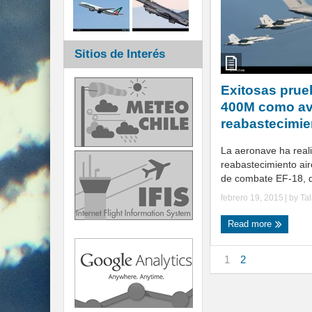
Sitios de Interés
Exitosas prue
400M como av
reabastecimie
La aeronave ha real
reabastecimiento air
de combate EF-18, d
febrero 19, 2015
| by
Ta
Read more
1
2