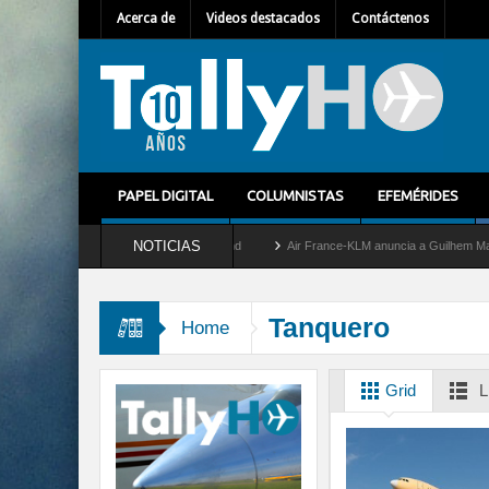
Acerca de
Videos destacados
Contáctenos
PAPEL DIGITAL
COLUMNISTAS
EFEMÉRIDES
NOTICIAS
etira del servicio al C-2 Greyhound
Air France-KLM anuncia a Guilhem Mallet como 
Tanquero
Home
Grid
L