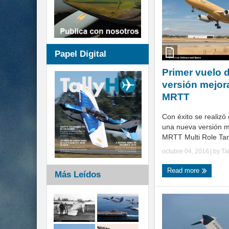
Papel Digital
Primer vuelo 
versión mejor
MRTT
Con éxito se realizó 
una nueva versión m
MRTT Multi Role Tan
octubre 04, 2016
| by
Ta
Read more
Más Leídos