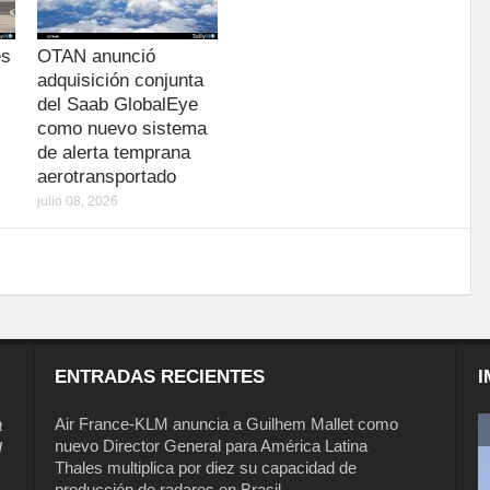
es
OTAN anunció
adquisición conjunta
del Saab GlobalEye
como nuevo sistema
de alerta temprana
aerotransportado
julio 08, 2026
ENTRADAS RECIENTES
I
a
Air France-KLM anuncia a Guilhem Mallet como
nuevo Director General para América Latina
l
Thales multiplica por diez su capacidad de
producción de radares en Brasil