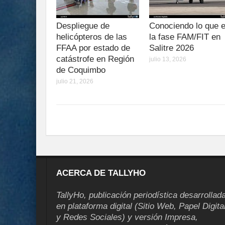
Despliegue de
Conociendo lo que 
helicópteros de las
la fase FAM/FIT en
FFAA por estado de
Salitre 2026
catástrofe en Región
julio 13, 2026
de Coquimbo
julio 21, 2026
ACERCA DE TALLYHO
TallyHo, publicación periodística desarrollad
en plataforma digital (Sitio Web, Papel Digita
y Redes Sociales) y versión Impresa,