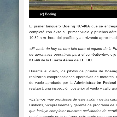
El primer tanquero
Boeing KC-46A
que se entrega
completó con éxito su primer vuelo y pruebas aére
10:32 a.m. hora del pacífico y aterrizando aproxima
«El vuelo de hoy es otro hito para el equipo de la 
de aeronaves operativas para el combatiente
«, dij
KC-46
de la
Fuerza Aérea de EE. UU.
Durante el vuelo, los pilotos de prueba de
Boein
realizaron comprobaciones operativas de motores, c
de vuelo aprobado por la
Administración Federal
realizará una inspección posterior al vuelo y calibrar
«Estamos muy orgullosos de este avión y de las cap
Gibbons, vicepresidente y gerente de programa de
que incluye completar nuestras actividades de certi
en el momento de la entrega, este avión tanquero se