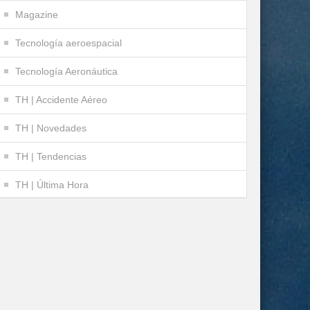
Magazine
Tecnología aeroespacial
Tecnología Aeronáutica
TH | Accidente Aéreo
TH | Novedades
TH | Tendencias
TH | Última Hora