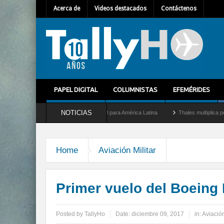
Acerca de
Videos destacados
Contáctenos
PAPEL DIGITAL
COLUMNISTAS
EFEMÉRIDES
NOTICIAS
como nuevo Director General para América Latina
Thales multiplica por diez su cap
Home
Aviación Militar
Primer vuelo del Boeing
Posted by
TallyHo
Date:
diciembre 09, 2017
in:
Aviación