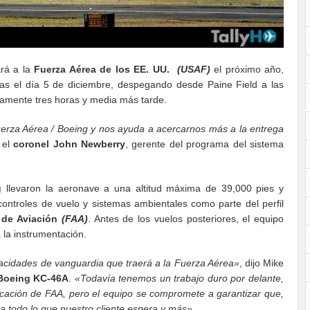
rá a la
Fuerza Aérea de los EE. UU.
(USAF)
el próximo año,
as el día 5 de diciembre, despegando desde Paine Field a las
damente tres horas y media más tarde.
Fuerza Aérea / Boeing y nos ayuda a acercarnos más a la entrega
o el
coronel John Newberry
, gerente del programa del sistema
g
llevaron la aeronave a una altitud máxima de 39,000 pies y
ontroles de vuelo y sistemas ambientales como parte del perfil
 de Aviación
(FAA)
. Antes de los vuelos posteriores, el equipo
á la instrumentación.
acidades de vanguardia que traerá a la Fuerza Aérea»
, dijo Mike
Boeing KC-46A
.
«Todavía tenemos un trabajo duro por delante,
ficación de FAA, pero el equipo se compromete a garantizar que,
a todo lo que nuestro cliente espera y más».