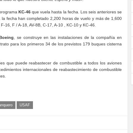
l programa
KC-46
que vuela hasta la fecha. Los seis anteriores se
sta la fecha han completado 2,200 horas de vuelo y más de 1,600
F-16, F / A-18, AV-8B, C-17, A-10 , KC-10 y KC-46.
Boeing
, se construye en las instalaciones de la compañía en
rato para los primeros 34 de los previstos 179 buques cisterna
les que puede reabastecer de combustible a todos los aviones
ocedimientos internacionales de reabastecimiento de combustible
tes.
anquero
USAF