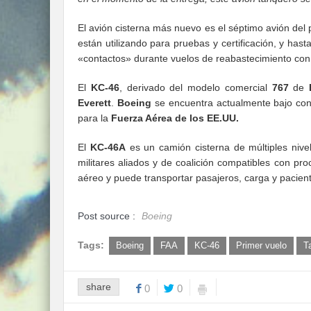
El avión cisterna más nuevo es el séptimo avión de
están utilizando para pruebas y certificación, y ha
«contactos» durante vuelos de reabastecimiento con 
El
KC-46
, derivado del modelo comercial
767
de
Everett
.
Boeing
se encuentra actualmente bajo cont
para la
Fuerza Aérea de los EE.UU.
El
KC-46A
es un camión cisterna de múltiples nive
militares aliados y de coalición compatibles con pr
aéreo y puede transportar pasajeros, carga y pacien
Post source :
Boeing
Tags:
Boeing
FAA
KC-46
Primer vuelo
T
share
0
0