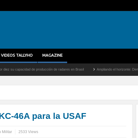
VIDEOS TALLYHO
MAGAZINE
acidad de producción de radares en Brasil
Ampliando el horizonte: Dentro del vuelo 
 KC-46A para la USAF
 Militar
2533 Views