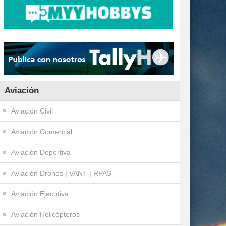
Aviación
Aviación Civil
Aviación Comercial
Aviación Deportiva
Aviación Drones | VANT | RPAS
Aviación Ejecutiva
Aviación Helicópteros