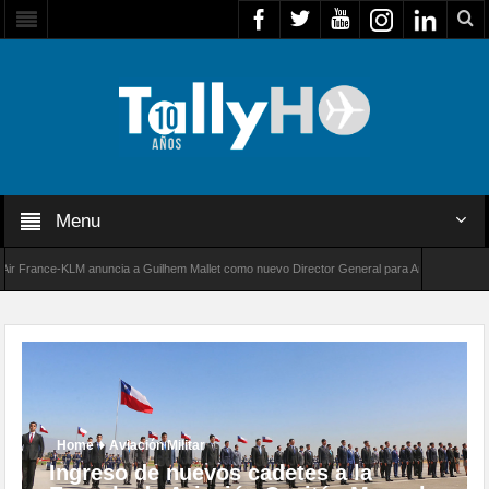
Menu
ance-KLM anuncia a Guilhem Mallet como nuevo Director General para América Latina
0 de Bombardier establece un nuevo récord de velocidad entre Los Ángeles y Farnborough,
Home
Aviación Militar
Ingreso de nuevos cadetes a la