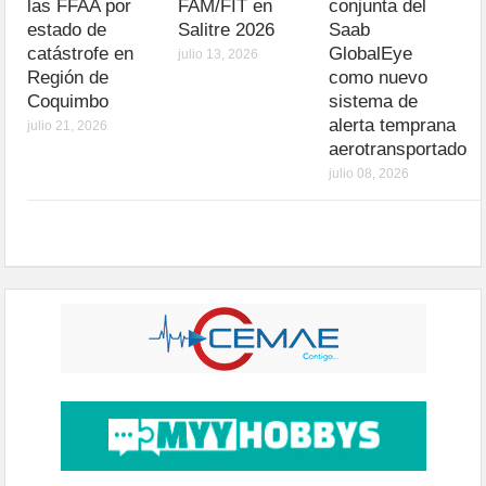
las FFAA por
FAM/FIT en
conjunta del
estado de
Salitre 2026
Saab
catástrofe en
GlobalEye
julio 13, 2026
Región de
como nuevo
Coquimbo
sistema de
alerta temprana
julio 21, 2026
aerotransportado
julio 08, 2026