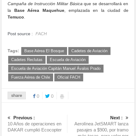
Campaña de Instrucción Militar Básica
que se desarrollará en
la
Base Aérea Maquehue
, emplazada en la ciudad de
Temuco
.
Post source :
FACH
Tags:
Base Aérea El Bosque
Cadetes de Aviación
Cadetes Reclutas
Escuela de Aviación
Escuela de Aviación Capitán Manuel Ávalos Prado
Fuerza Aérea de Chile
Oficial FACH
share
0
0
Previous :
Next :
10 Años de operaciones en
Aerolínea JetSMART lanza
DAKAR cumplió Ecocopter
pasajes a $900, por tramo
más tasas, para volar por