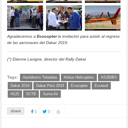
Agradecemos a
Ecocopter
la invitación para asistir al regreso
de las aeronaves del Dakar 2019.
(*) Etienne Lavigne, director del Rally Dakar
Tags:
Aeródromo Tobalaba
Airbus Helicopters
AS350B3
Dakar 2019
Dakar Perú 2019
Ecocopter
Ecureuil
H125
SCTB
Suma Air
share
0
0