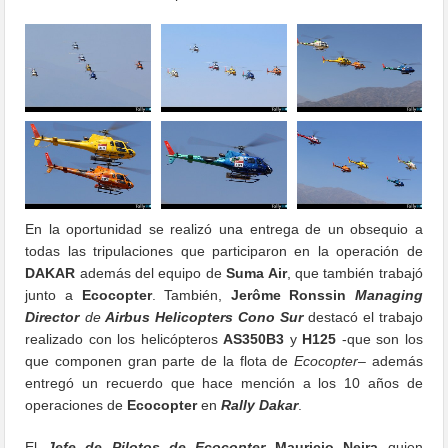
En la oportunidad se realizó una entrega de un obsequio a
todas las tripulaciones que participaron en la operación de
DAKAR
además del equipo de
Suma Air
, que también trabajó
junto a
Ecocopter
. También,
Jerôme Ronssin
Managing
Director
de
Airbus Helicopters Cono Sur
destacó el trabajo
realizado con los helicópteros
AS350B3
y
H125
-que son los
que componen gran parte de la flota de
Ecocopter
– además
entregó un recuerdo que hace mención a los 10 años de
operaciones de
Ecocopter
en
Rally Dakar
.
El
Jefe de Pilotos de Ecocopter
Mauricio Neira
quien