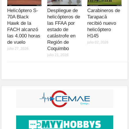
Helicóptero S-
Despliegue de
Carabineros de
70A Black
helicópteros de
Tarapacá
Hawk de la
las FFAA por
recibió nuevo
FACH alcanzó
estado de
helicóptero
las 4.000 horas
catástrofe en
H145
de vuelo
Región de
julio 02, 2026
Coquimbo
julio 27, 2026
julio 21, 2026