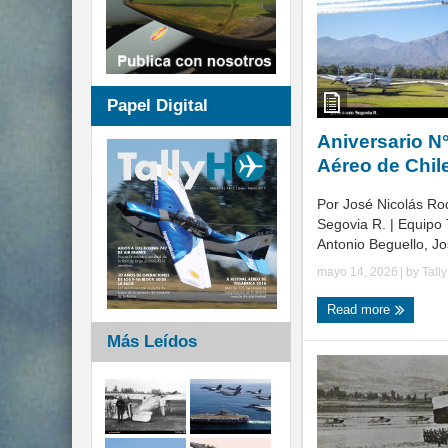
Papel Digital
Aniversario N
Aéreo de Chil
Por José Nicolás Ro
Segovia R. | Equipo 
Antonio Beguello, Jos
mayo 14, 2026
| by
Tall
Read more
Más Leídos