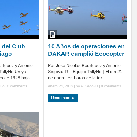
 del Club
10 Años de operaciones en
iago
DAKAR cumplió Ecocopter
dríguez y Antonio
Por José Nicolás Rodríguez y Antonio
TallyHo Un ya
Segovia R. | Equipo TallyHo | El día 21
o de 1928 bajo ...
de enero, en horas de la tar ...
yHo
|
0 comments
enero 24, 2019
| by
A. Segovia
|
0 comments
Read more