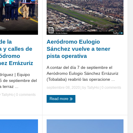
de la
Aeródromo Eulogio
 y calles de
Sánchez vuelve a tener
ródromo
pista operativa
ez Errázuriz
A contar del día 7 de septiembre el
Aeródromo Eulogio Sánchez Errázuriz
dríguez | Equipo
(Tobalaba) reabrió las operacione ...
5 de septiembre del
 terraz ...
septiembre 08, 2020
| by
TallyHo
|
0 comments
y
TallyHo
|
0 comments
Read more