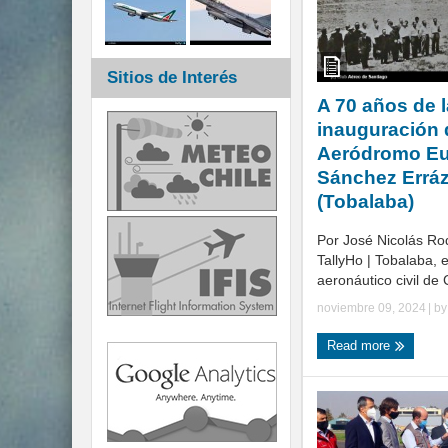
Sitios de Interés
A 70 años de l
inauguración 
Aeródromo Eu
Sánchez Erráz
(Tobalaba)
Por José Nicolás Ro
TallyHo | Tobalaba, e
aeronáutico civil de C
noviembre 09, 2024
| b
Read more