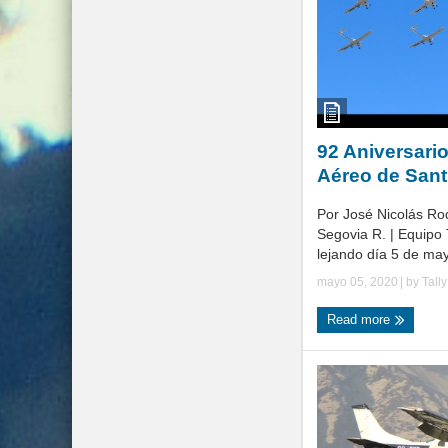
92 Aniversario
Aéreo de Sant
Por José Nicolás Ro
Segovia R. | Equipo 
lejando día 5 de may
mayo 05, 2020
| by
Tall
Read more