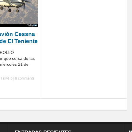
avión Cessna
de El Teniente
RROLLO
r que cerca de las
miércoles 21 de
y
TallyHo
|
0 comments