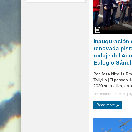
Inauguración 
renovada pista
rodaje del Ae
Eulogio Sánch
Por José Nicolás Ro
TallyHo |El pasado 1
2020 se realizó, en la
septiembre 17, 2020
| b
Read more