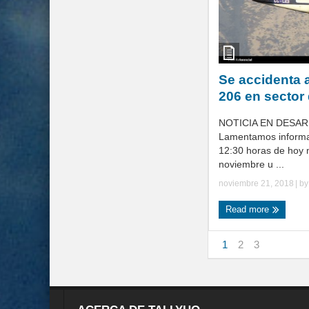
Se accidenta 
206 en sector 
NOTICIA EN DESA
Lamentamos informa
12:30 horas de hoy 
noviembre u ...
noviembre 21, 2018
| b
Read more
1
2
3