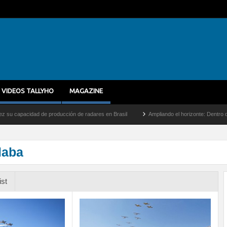
VIDEOS TALLYHO
MAGAZINE
d de producción de radares en Brasil
Ampliando el horizonte: Dentro del vuelo de de
laba
ist