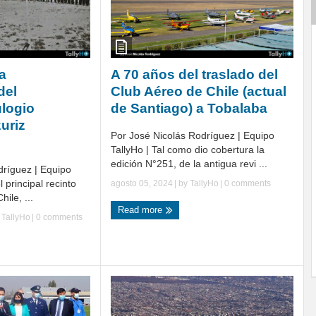
a
A 70 años del traslado del
del
Club Aéreo de Chile (actual
logio
de Santiago) a Tobalaba
uriz
Por José Nicolás Rodríguez | Equipo
TallyHo | Tal como dio cobertura la
edición N°251, de la antigua revi ...
dríguez | Equipo
l principal recinto
agosto 05, 2024
| by
TallyHo
|
0 comments
hile, ...
Read more
y
TallyHo
|
0 comments