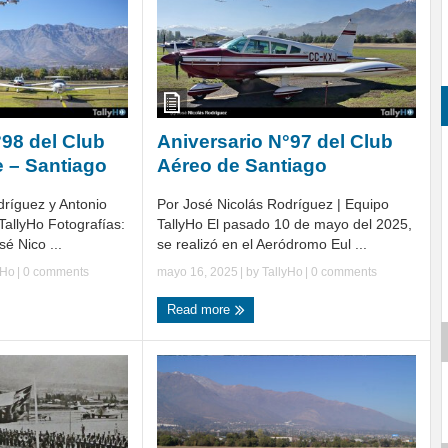
°98 del Club
Aniversario N°97 del Club
e – Santiago
Aéreo de Santiago
dríguez y Antonio
Por José Nicolás Rodríguez | Equipo
TallyHo Fotografías:
TallyHo El pasado 10 de mayo del 2025,
é Nico ...
se realizó en el Aeródromo Eul ...
yHo
|
0 comments
mayo 16, 2025
| by
TallyHo
|
0 comments
Read more