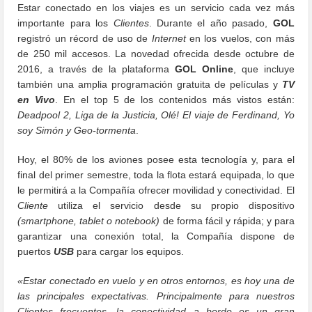
Estar conectado en los viajes es un servicio cada vez más
importante para los
Clientes
. Durante el año pasado,
GOL
registró un récord de uso de
Internet
en los vuelos, con más
de 250 mil accesos. La novedad ofrecida desde octubre de
2016, a través de la plataforma
GOL Online
, que incluye
también una amplia programación gratuita de películas y
TV
en Vivo
. En el top 5 de los contenidos más vistos están:
Deadpool 2, Liga de la Justicia, Olé! El viaje de Ferdinand, Yo
soy Simón y Geo-tormenta
.
Hoy, el 80% de los aviones posee esta tecnología y, para el
final del primer semestre, toda la flota estará equipada, lo que
le permitirá a la Compañía ofrecer movilidad y conectividad. El
Cliente
utiliza el servicio desde su propio dispositivo
(smartphone, tablet o notebook)
de forma fácil y rápida; y para
garantizar una conexión total, la Compañía dispone de
puertos
USB
para cargar los equipos.
«Estar conectado en vuelo y en otros entornos, es hoy una de
las principales expectativas. Principalmente para nuestros
Clientes frecuentes, la conectividad a bordo es un gran