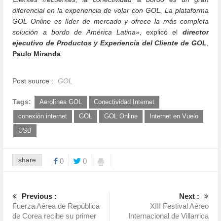
diferencial en la experiencia de volar con GOL. La plataforma
GOL Online es líder de mercado y ofrece la más completa
solución a bordo de América Latina»
, explicó el
director
ejecutivo de Productos y Experiencia del Cliente de GOL
,
Paulo Miranda
.
Post source :
GOL
Tags:
Aerolínea GOL
Conectividad Internet
conexión internet
GOL
GOL Online
Internet en Vuelo
USB
share
0
0
Previous :
Next :
Fuerza Aérea de República
XIII Festival Aéreo
de Corea recibe su primer
Internacional de Villarrica