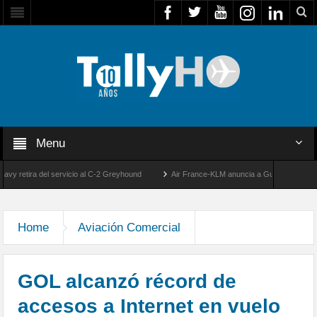
Menu
tira del servicio al C-2 Greyhound
Air France-KLM anuncia a Guilhem Mallet como n
50 años de la llegada de los primeros F-5E Tigre II de la FACH
Home
Aviación Comercial
GOL alcanzó récord de
accesos a Internet en vuelo