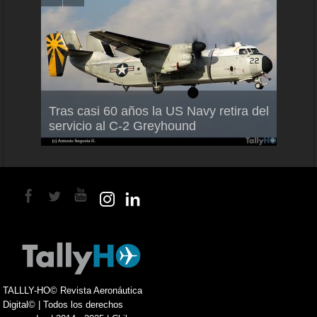
Air F
nio
Tras casi 60 años la US Navy retira del
Malle
servicio al C-2 Greyhound
para 
TALLLY-HO© Revista Aeronáutica
Digital© | Todos los derechos