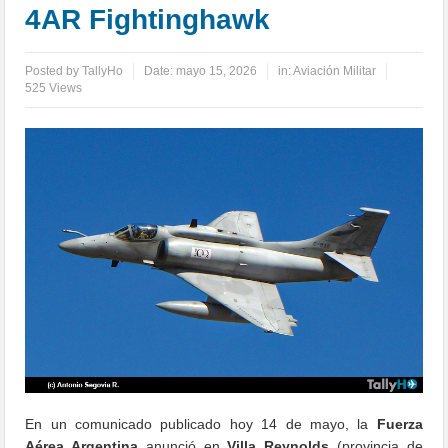
4AR Fightinghawk
Posted by
TallyHo
Date:
mayo 15, 2026
in:
Aviación Militar
525 Views
En un comunicado publicado hoy 14 de mayo, la
Fuerza
Aérea Argentina
anunció en
Villa Reynolds
(provincia de