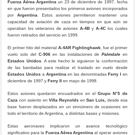
Fuerza Aérea Argentina
un 23 de diciembre de 1997, fecha
en que fueron presentados los primeros aviones incorporados
por
Argentina
. Estos aviones permitieron mantener una
capacidad de aviación de caza en tiempos en que aún se
operaban los veteranos de aviones
A-4B
y
A-4C
los cuales
fueron retirados del servicio en 1999.
El primer hito del material
A-4AR Fightinghawk
, fue el primer
vuelo solo del
C-906
en las instalaciones de
Palmdale
en
Estados Unidos
. A este hecho le siguieron la conformación
de las bandadas para realizar el traslado en vuelo desde
Estados Unidos
a
Argentina
en las denominadas
Ferry I
en
diciembre de 1997 y
Ferry II
en mayo de 1998.
Estos aviones quedaron encuadrados en el
Grupo N°5 de
Caza
con asiento en
Villa Reynolds
en
San Luis,
desde esa
base fueron desplazados en un sinnúmero de ocasiones en
todo el territorio de Argentina, a distintas bases y misiones.
Estas aeronaves implicaron un avance tecnológico
significativo para la
Fuerza Aérea Argentina
al operar aviones