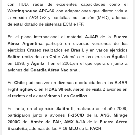
con HUD, radar de excelentes capacidades como el
Westinghouse APG-66
con adaptaciones que dieron vida a
la versión
ARG-1v2
y pantallas multifunción (MFD), además
de estar dotado de sistemas ECM e IFF.
En el plano internacional el material
A-4AR
de la
Fuerza
Aérea Argentina
participó en diversas versiones de los
ejercicios
Cruzex
realizados en
Brasil
, y en varios ejercicios
Salitre
realizados en
Chile
. Además de los ejercicios
Águila I
en 1998, y
Águila II
en el 2001,en el que operaron junto a
aviones del
Guardia Aérea Nacional
.
En
Chile
pudimos ver en diversas oportunidades a los
A-4AR
Fightinghawk
, en
FIDAE 98
estuvieron de visita 2 aviones en
el recinto del ex aeródromo
Los Cerrillos
.
En tanto, en el ejercicio
Salitre II
, realizado en el año 2009,
participaron junto a aviones
F-15C/D
de la
ANG
,
Mirage
2000C
del
Armée de l’Air
,
AMX A-1A
de la
Fuerza Aérea
Brasileña
, además de los
F-16 MLU
de la
FACH
.