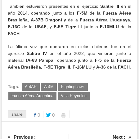
También estuvieron presentes en el ejercicio
Salitre III
en el
año 2014, operando junto a los
F-5M
de la
Fuerza Aérea
Brasileña
,
A-37B
Dragonfly
de la
Fuerza Aérea Uruguaya
,
F-16C
de la
USAF
, y
F-5E Tigre
III junto a
F-16MLU
de la
FACH
.
La última vez que operaron en cielos chilenos fue en el
ejercicio
Salitre IV
en el año 2022, que vinieron junto a
material
IA-63 Pampa
, operando junto a
F-5
de la
Fuerza
Aérea Brasileña,
F-5E Tigre III
,
F-16MLU
y
A-36
de la
FACH
.
Tags:
A-4AR
A-4M
Fightinghawk
Fuerza Aérea Argentina
Villa Reynolds
share
0
0
Previous :
Next :