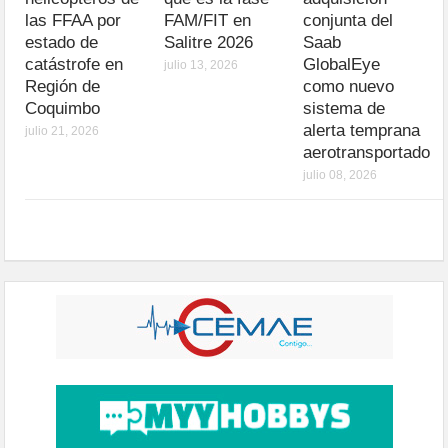
las FFAA por
FAM/FIT en
conjunta del
estado de
Salitre 2026
Saab
catástrofe en
GlobalEye
julio 13, 2026
Región de
como nuevo
Coquimbo
sistema de
alerta temprana
julio 21, 2026
aerotransportado
julio 08, 2026