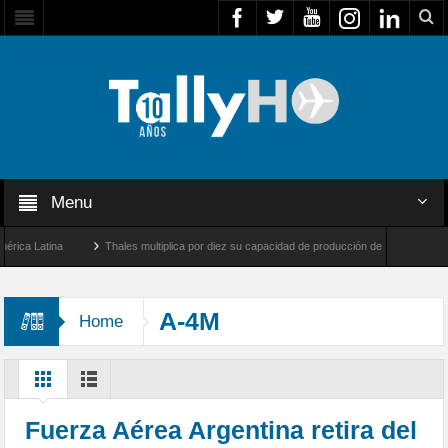
Menu
a Latina
Thales multiplica por diez su capacidad de producción de radares en Brasil
les y Farnborough, Reino Unido
Airbus U030 Flexrotor inicia sus operaciones con l
A-4M
Home
Fuerza Aérea Argentina retira del