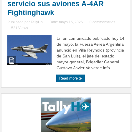
servicio sus aviones A-4AR
Fightinghawk
Publicado por
TallyHo
|
Date: mayo 15, 2026
|
0 commentarios
|
521 Views
En un comunicado publicado hoy 14
de mayo, la Fuerza Aérea Argentina
anunció en Villa Reynolds (provincia
de San Luis), el jefe del estado
mayor general, Brigadier General
Gustavo Javier Valverde info ...
Read more