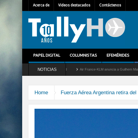
Acerca de
Videos destacados
Contáctenos
PAPEL DIGITAL
COLUMNISTAS
EFEMÉRIDES
NOTICIAS
etira del servicio al C-2 Greyhound
Air France-KLM anuncia a Guilhem Mallet como 
Home
Fuerza Aérea Argentina retira de
4ar-del-servicio-01