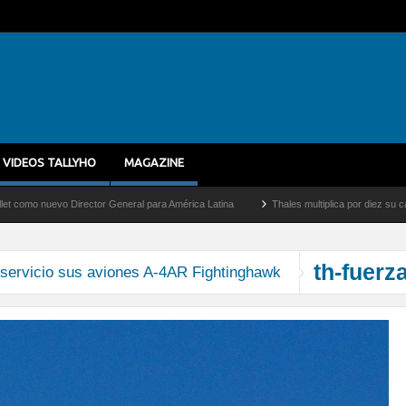
VIDEOS TALLYHO
MAGAZINE
nuevo Director General para América Latina
Thales multiplica por diez su capacidad
th-fuerz
l servicio sus aviones A-4AR Fightinghawk