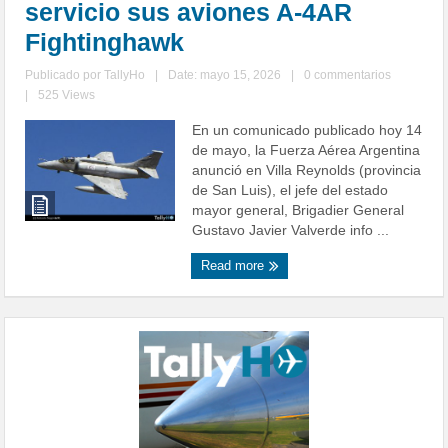
servicio sus aviones A-4AR
Fightinghawk
Publicado por
TallyHo
|
Date: mayo 15, 2026
|
0 commentarios
|
525 Views
En un comunicado publicado hoy 14
de mayo, la Fuerza Aérea Argentina
anunció en Villa Reynolds (provincia
de San Luis), el jefe del estado
mayor general, Brigadier General
Gustavo Javier Valverde info ...
Read more