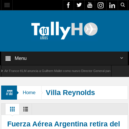
Menu
r France-KLM anuncia a Guilhem Mallet como nuevo Director General para América Latina
l 8000 de Bombardier establece un nuevo récord de velocidad entre Los Ángeles y Farnboro
Villa Reynolds
Home
Fuerza Aérea Argentina retira del