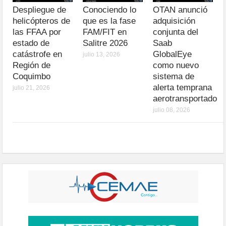
Despliegue de
Conociendo lo
OTAN anunció
helicópteros de
que es la fase
adquisición
las FFAA por
FAM/FIT en
conjunta del
estado de
Salitre 2026
Saab
catástrofe en
GlobalEye
julio 13, 2026
Región de
como nuevo
Coquimbo
sistema de
alerta temprana
julio 21, 2026
aerotransportado
julio 08, 2026