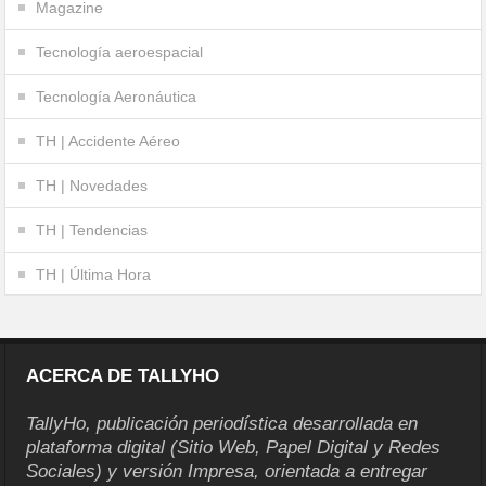
Magazine
Tecnología aeroespacial
Tecnología Aeronáutica
TH | Accidente Aéreo
TH | Novedades
TH | Tendencias
TH | Última Hora
ACERCA DE TALLYHO
TallyHo, publicación periodística desarrollada en
plataforma digital (Sitio Web, Papel Digital y Redes
Sociales) y versión Impresa, orientada a entregar