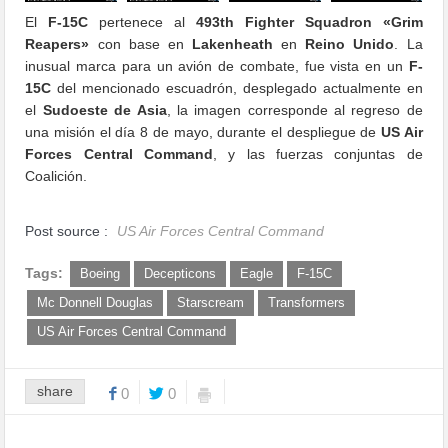
El
F-15C
pertenece al
493th Fighter Squadron «Grim
Reapers»
con base en
Lakenheath
en
Reino Unido
. La
inusual marca para un avión de combate, fue vista en un
F-
15C
del mencionado escuadrón, desplegado actualmente en
el
Sudoeste de Asia
, la imagen corresponde al regreso de
una misión el día 8 de mayo, durante el despliegue de
US Air
Forces Central Command
, y las fuerzas conjuntas de
Coalición.
Post source :
US Air Forces Central Command
Tags:
Boeing
Decepticons
Eagle
F-15C
Mc Donnell Douglas
Starscream
Transformers
US Air Forces Central Command
share
0
0