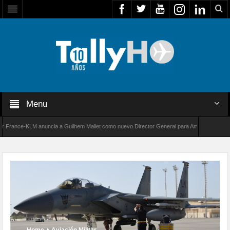
Menu
ance-KLM anuncia a Guilhem Mallet como nuevo Director General para América Latina
0 de Bombardier establece un nuevo récord de velocidad entre Los Ángeles y Farnborough,
Home
Aviación Militar