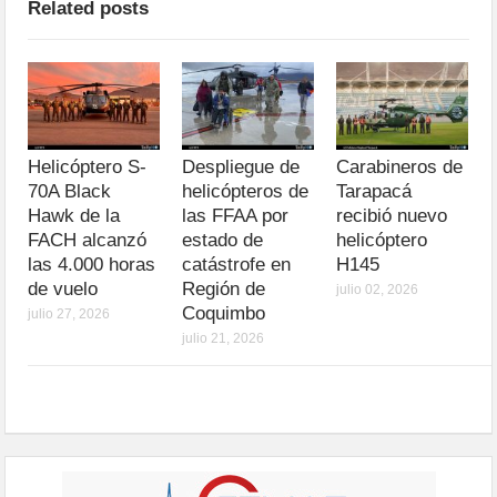
Related posts
Helicóptero S-
Despliegue de
Carabineros de
70A Black
helicópteros de
Tarapacá
Hawk de la
las FFAA por
recibió nuevo
FACH alcanzó
estado de
helicóptero
las 4.000 horas
catástrofe en
H145
de vuelo
Región de
julio 02, 2026
Coquimbo
julio 27, 2026
julio 21, 2026