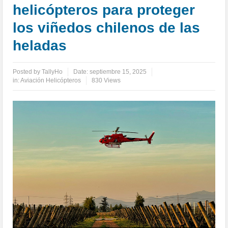
helicópteros para proteger
los viñedos chilenos de las
heladas
Posted by
TallyHo
Date:
septiembre 15, 2025
in:
Aviación Helicópteros
830 Views