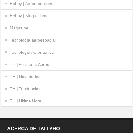
Hobby | Aeromodelismo
Hobby | Maquetismo
Magazine
Tecnología aeroespacial
Tecnología Aeronáutica
TH | Accidente Aéreo
TH | Novedades
TH | Tendencias
TH | Última Hora
ACERCA DE TALLYHO