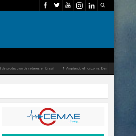
de radares en Brasil
Ampliando el horizonte: Dentro del vuelo de desarrollo más la