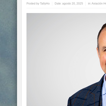
Posted by
TallyHo
Date:
agosto 20, 2025
in:
Aviación H