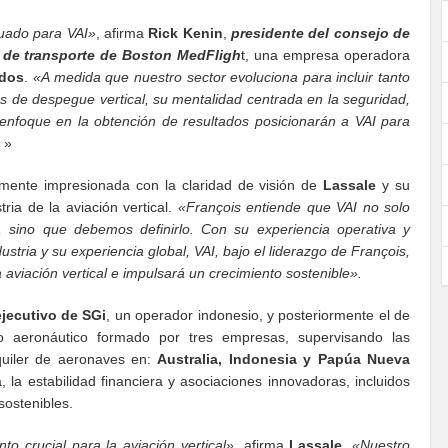
uado para VAI»
, afirma
Rick Kenin
,
presidente del consejo de
s de transporte de Boston MedFligh
t, una empresa operadora
idos
.
«A medida que nuestro sector evoluciona para incluir tanto
as de despegue vertical, su mentalidad centrada en la seguridad,
 enfoque en la obtención de resultados posicionarán a VAI para
»
lmente impresionada con la claridad de visión de
Lassale
y su
ia de la aviación vertical.
«François entiende que VAI no solo
 sino que debemos definirlo. Con su experiencia operativa y
dustria y su experiencia global, VAI, bajo el liderazgo de François,
 aviación vertical e impulsará un crecimiento sostenible».
ejecutivo de
SGi
, un operador indonesio, y posteriormente el de
po aeronáutico formado por tres empresas, supervisando las
quiler de aeronaves en:
Australia, Indonesia y Papúa Nueva
a, la estabilidad financiera y asociaciones innovadoras, incluidos
sostenibles.
 crucial para la aviación vertical»
, afirma
Lassale
.
«Nuestro