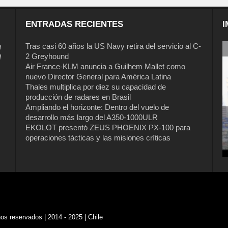
ENTRADAS RECIENTES
I
a
Tras casi 60 años la US Navy retira del servicio al C-
2 Greyhound
l
Air France-KLM anuncia a Guilhem Mallet como
nuevo Director General para América Latina
Thales multiplica por diez su capacidad de
producción de radares en Brasil
Ampliando el horizonte: Dentro del vuelo de
desarrollo más largo del A350-1000ULR
EKOLOT presentó ZEUS PHOENIX PX-100 para
Tras casi 60 años la US Navy retira del
operaciones tácticas y las misiones críticas
servicio al C-2 Greyhound
s reservados | 2014 - 2025 | Chile