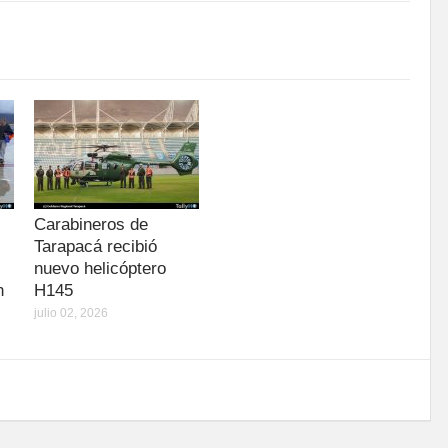
Carabineros de
Tarapacá recibió
nuevo helicóptero
n
H145
julio 02, 2026