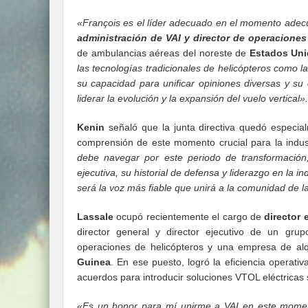
«François es el líder adecuado en el momento adec
administración de VAI y director de operacione
de ambulancias aéreas del noreste de
Estados Un
las tecnologías tradicionales de helicópteros como l
su capacidad para unificar opiniones diversas y su
liderar la evolución y la expansión del vuelo vertical».
Kenin
señaló que la junta directiva quedó especia
comprensión de este momento crucial para la industr
debe navegar por este periodo de transformación,
ejecutiva, su historial de defensa y liderazgo en la in
será la voz más fiable que unirá a la comunidad de la
Lassale
ocupó recientemente el cargo de
director 
director general y director ejecutivo de un gru
operaciones de helicópteros y una empresa de al
Guinea
. En ese puesto, logró la eficiencia operativ
acuerdos para introducir soluciones VTOL eléctricas 
«Es un honor para mí unirme a VAI en este momento