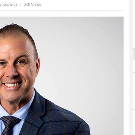
elicópteros
546 Views