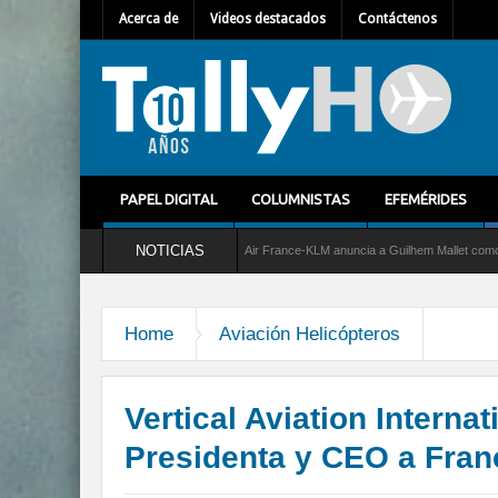
Acerca de
Videos destacados
Contáctenos
PAPEL DIGITAL
COLUMNISTAS
EFEMÉRIDES
NOTICIAS
cio al C-2 Greyhound
Air France-KLM anuncia a Guilhem Mallet como nuevo Director
Home
Aviación Helicópteros
Vertical Aviation Intern
Presidenta y CEO a Fran