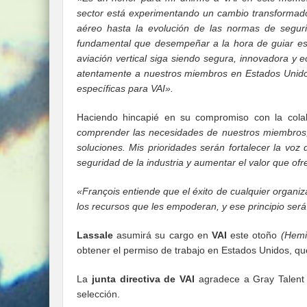
sector está experimentando un cambio transformador
aéreo hasta la evolución de las normas de segur
fundamental que desempeñar a la hora de guiar esa
aviación vertical siga siendo segura, innovadora 
atentamente a nuestros miembros en Estados Unidos 
específicas para VAI».
Haciendo hincapié en su compromiso con la cola
comprender las necesidades de nuestros miembros, s
soluciones. Mis prioridades serán fortalecer la voz 
seguridad de la industria y aumentar el valor que o
«François entiende que el éxito de cualquier organiz
los recursos que les empoderan, y ese principio ser
Lassale
asumirá su cargo en
VAI
este otoño
(Hemi
obtener el permiso de trabajo en Estados Unidos, q
La
junta directiva de VAI
agradece a Gray Talent A
selección.