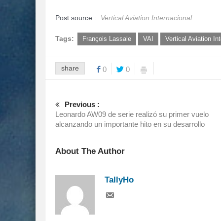
Post source :
Vertical Aviation Internacional
Tags:
François Lassale
VAI
Vertical Aviation In
share
0
0
Previous :
Leonardo AW09 de serie realizó su primer vuelo
alcanzando un importante hito en su desarrollo
About The Author
TallyHo