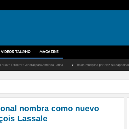
VIDEOS TALLYHO
MAGAZINE
 General para América Latina
Thales multiplica por diez su capacidad de producción 
ational nombra como nuevo
çois Lassale