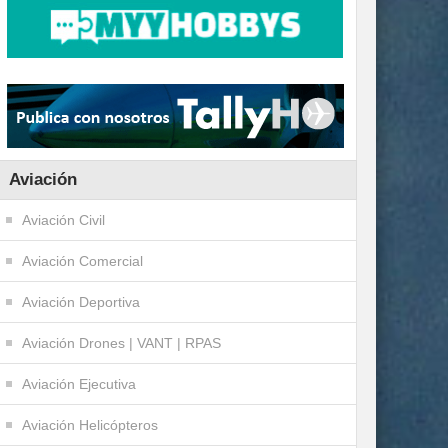
Aviación
Aviación Civil
Aviación Comercial
Aviación Deportiva
Aviación Drones | VANT | RPAS
Aviación Ejecutiva
Aviación Helicópteros