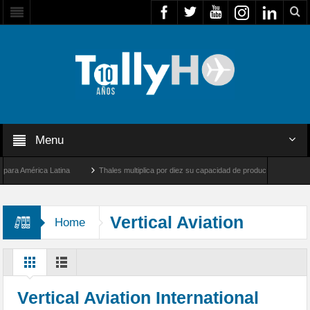
Menu
 América Latina
Thales multiplica por diez su capacidad de producción de radares en
os Ángeles y Farnborough, Reino Unido
Airbus U030 Flexrotor inicia sus operacione
Vertical Aviation
Home
Internacional
Vertical Aviation International