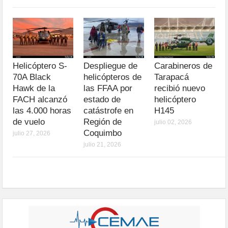
Helicóptero S-
Despliegue de
Carabineros de
70A Black
helicópteros de
Tarapacá
Hawk de la
las FFAA por
recibió nuevo
FACH alcanzó
estado de
helicóptero
las 4.000 horas
catástrofe en
H145
de vuelo
Región de
julio 02, 2026
Coquimbo
julio 27, 2026
julio 21, 2026