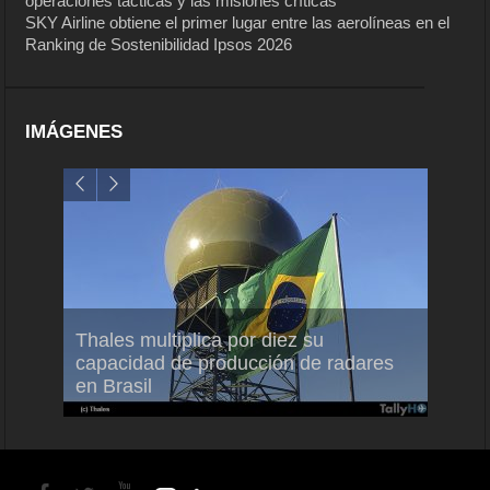
operaciones tácticas y las misiones críticas
SKY Airline obtiene el primer lugar entre las aerolíneas en el
Ranking de Sostenibilidad Ipsos 2026
IMÁGENES
em
Thales multiplica por diez su
Ampli
ral
capacidad de producción de radares
vuelo
en Brasil
A350