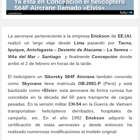
Ya está en Concepción el helicóptero
S64F Aircrane llamado «Elvis»
La aeronave perteneciente a la empresa
Erickson
de
EE.UU.
realizó un largo viaje desde
Lima
pasando por
Tacna,
Iquique, Antofagasta – Desierto de Atacama – La Serena –
Viña del Mar – Santiago
y finalmente
Concepción
donde
arribó el 2 de febrero en horas de la tarde.
El helicóptero un
Sikorsky S64F Aircrane
también conocido
como
Skycrane
tiene matrícula
OB-2081-P
(Perú) y está
bautizado como
«Elvis»
, esta aeronave de forma curiosa fue
concebida en la década del 60 para transporte de cargas
pesadas. En la versión militar
CH-54
en la
Guerra de Vietnam
transportaban helicópteros derribados, hospitales de
campaña, etc. En el año 1992
Erickson
adquirió la
certificación de estas aeronaves y desde entonces ha
realizado numerosas modificaciones al modelo original.