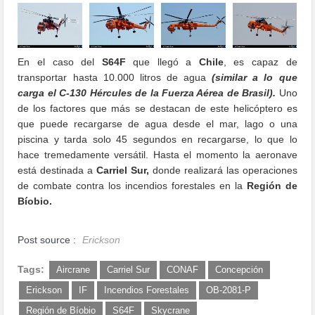
En el caso del
S64F
que llegó a
Chile
, es capaz de
transportar hasta 10.000 litros de agua
(similar a lo que
carga el C-130 Hércules de la Fuerza Aérea de Brasil).
Uno
de los factores que más se destacan de este helicóptero es
que puede recargarse de agua desde el mar, lago o una
piscina y tarda solo 45 segundos en recargarse, lo que lo
hace tremedamente versátil. Hasta el momento la aeronave
está destinada a
Carriel Sur,
donde realizará las operaciones
de combate contra los incendios forestales en la
Región de
Bíobio.
Post source :
Erickson
Tags:
Aircrane
Carriel Sur
CONAF
Concepción
Erickson
IF
Incendios Forestales
OB-2081-P
Región de Bíobio
S64F
Skycrane