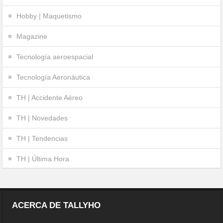
Hobby | Maquetismo
Magazine
Tecnología aeroespacial
Tecnología Aeronáutica
TH | Accidente Aéreo
TH | Novedades
TH | Tendencias
TH | Última Hora
ACERCA DE TALLYHO