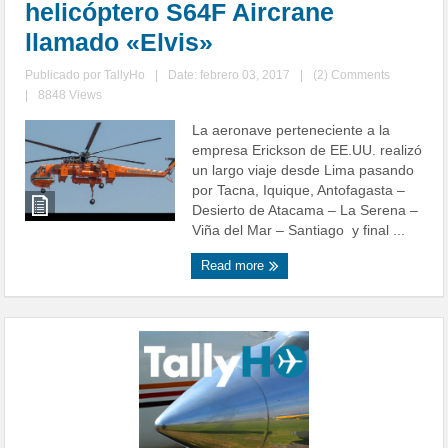
helicóptero S64F Aircrane
llamado «Elvis»
Publicado por
TallyHo
|
Date: febrero 03, 2017
|
(2) Comments
|
8848 Views
La aeronave perteneciente a la
empresa Erickson de EE.UU. realizó
un largo viaje desde Lima pasando
por Tacna, Iquique, Antofagasta –
Desierto de Atacama – La Serena –
Viña del Mar – Santiago y final ...
Read more