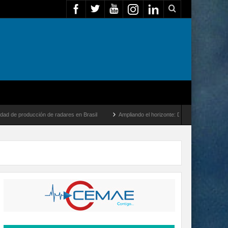
ión de radares en Brasil
Ampliando el horizonte: Dentro del vuelo de desarrollo más