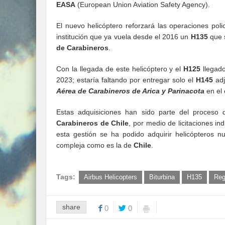
EASA
(European Union Aviation Safety Agency).
El nuevo helicóptero reforzará las operaciones poli
institución que ya vuela desde el 2016 un
H135
que 
de Carabineros
.
Con la llegada de este helicóptero y el
H125
llegado
2023; estaría faltando por entregar solo el
H145
adj
Aérea de Carabineros de Arica y Parinacota
en el
Estas adquisiciones han sido parte del proceso d
Carabineros de Chile
, por medio de licitaciones i
esta gestión se ha podido adquirir helicópteros n
compleja como es la de
Chile
.
Tags:
Airbus Helicopters
Biturbina
H135
Reg
share
0
0