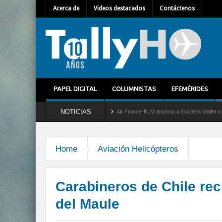
Acerca de
Videos destacados
Contáctenos
PAPEL DIGITAL
COLUMNISTAS
EFEMÉRIDES
NOTICIAS
ervicio al C-2 Greyhound
Air France-KLM anuncia a Guilhem Mallet como nuevo Direc
Home
Aviación Helicópteros
Carabineros de Chile re
del Maule