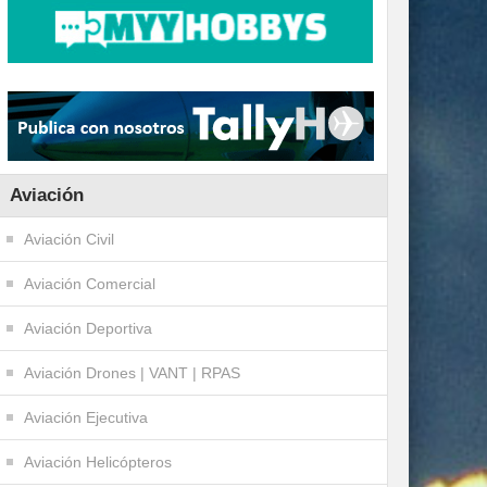
Aviación
Aviación Civil
Aviación Comercial
Aviación Deportiva
Aviación Drones | VANT | RPAS
Aviación Ejecutiva
Aviación Helicópteros