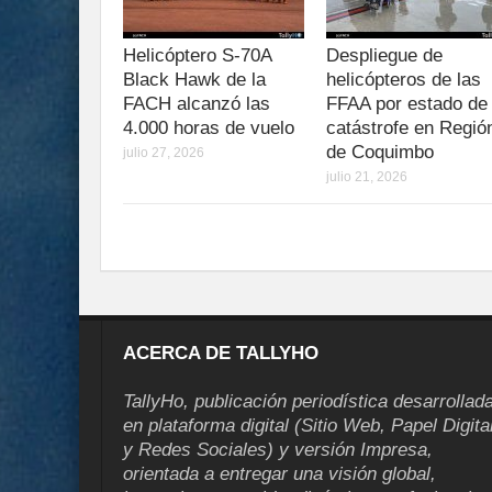
Helicóptero S-70A
Despliegue de
Black Hawk de la
helicópteros de las
FACH alcanzó las
FFAA por estado de
4.000 horas de vuelo
catástrofe en Regió
de Coquimbo
julio 27, 2026
julio 21, 2026
ACERCA DE TALLYHO
TallyHo, publicación periodística desarrollad
en plataforma digital (Sitio Web, Papel Digita
y Redes Sociales) y versión Impresa,
orientada a entregar una visión global,