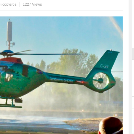
licópteros
1227 Views