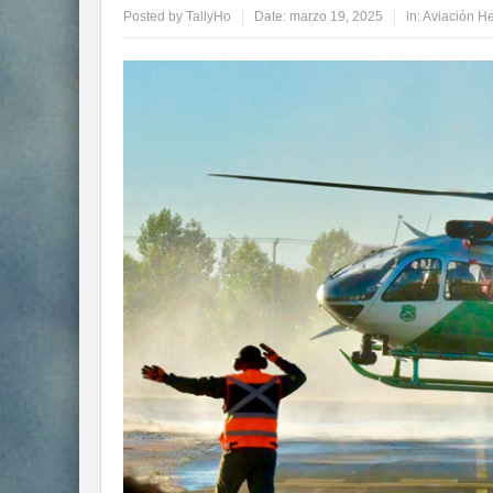
Posted by
TallyHo
Date:
marzo 19, 2025
in:
Aviación He