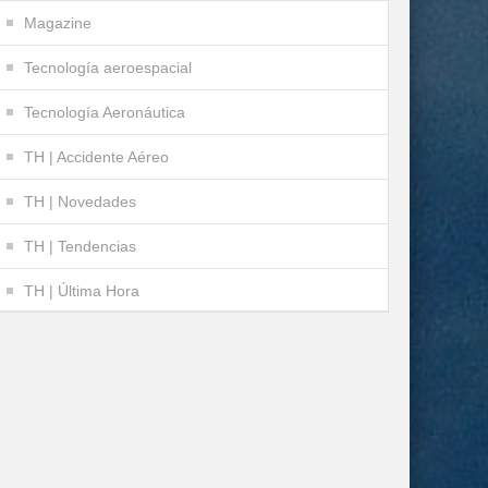
Magazine
Tecnología aeroespacial
Tecnología Aeronáutica
TH | Accidente Aéreo
TH | Novedades
TH | Tendencias
TH | Última Hora