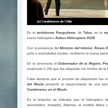
En el
aeródromo Panguilemo
, de
Talca
, en la
re
nuevo helicóptero
Airbus Helicopters H135
.
Con la presencia del
Ministro del Interior,
Álvaro E
junto a autoridades locales, recibieron la nueva aero
En la ceremonia el
Gobernador de la Región,
Ped
(matrícula C-29) que fue adquirida con fondos de la 
Cabe destacar que el proceso de adquisición fue med
del Maule
presentó el requerimiento de una aero
Carabineros en el Maule
.
En la licitación se indicaba que el helicóptero de
aeromédico, traslado). Además, el modelo debía co