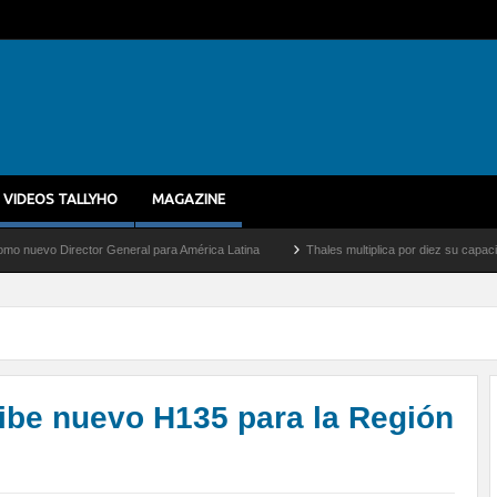
VIDEOS TALLYHO
MAGAZINE
tor General para América Latina
Thales multiplica por diez su capacidad de producc
cibe nuevo H135 para la Región