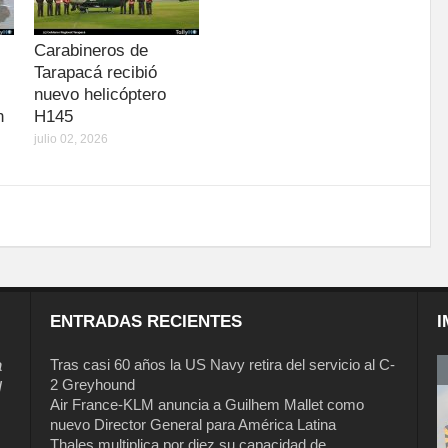
Carabineros de
Tarapacá recibió
nuevo helicóptero
n
H145
julio 02, 2026
ENTRADAS RECIENTES
I
a
Tras casi 60 años la US Navy retira del servicio al C-
2 Greyhound
l
Air France-KLM anuncia a Guilhem Mallet como
nuevo Director General para América Latina
Thales multiplica por diez su capacidad de