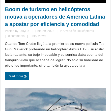
Boom de turismo en helicópteros
motiva a operadores de América Latina
a apostar por eficiencia y comodidad
Posted by
TallyHo
|
junio 29, 2022
|
in :
Aviación Helicópteros
|
0 comments
|
1910 Views
Cuando Tom Cruise llegó a la premier de su nueva película Top
Gun: Maverick piloteando un helicóptero Airbus H125, su rostro
lucía radiante, su traje impecable y su sonrisa daba cuenta del
tranquilo vuelo que acababa de lograr. No solo su habilidad de
piloto fue importante, sino también la ayuda de la a
Read more