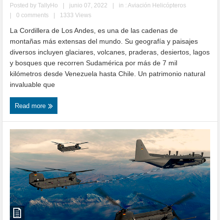
Posted by
TallyHo
|
junio 07, 2022
|
in :
Aviación Helicópteros
|
0 comments
|
1333 Views
La Cordillera de Los Andes, es una de las cadenas de
montañas más extensas del mundo. Su geografía y paisajes
diversos incluyen glaciares, volcanes, praderas, desiertos, lagos
y bosques que recorren Sudamérica por más de 7 mil
kilómetros desde Venezuela hasta Chile. Un patrimonio natural
invaluable que
Read more