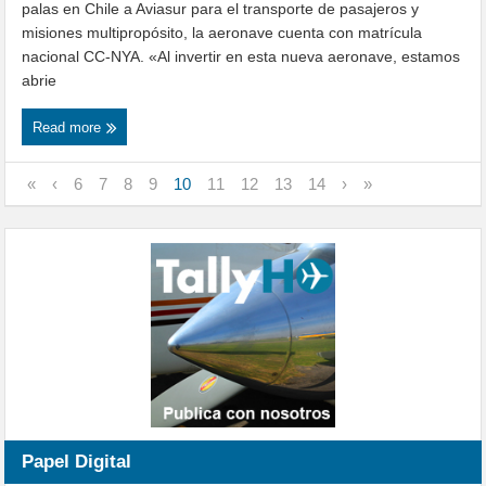
palas en Chile a Aviasur para el transporte de pasajeros y
misiones multipropósito, la aeronave cuenta con matrícula
nacional CC-NYA. «Al invertir en esta nueva aeronave, estamos
abrie
Read more
«
‹
6
7
8
9
10
11
12
13
14
›
»
Papel Digital