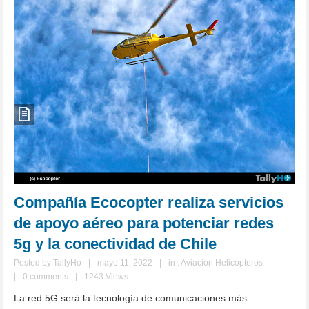
Compañía Ecocopter realiza servicios
de apoyo aéreo para potenciar redes
5g y la conectividad de Chile
Posted by
TallyHo
|
mayo 11, 2022
|
in :
Aviación Helicópteros
|
0 comments
|
1243 Views
La red 5G será la tecnología de comunicaciones más