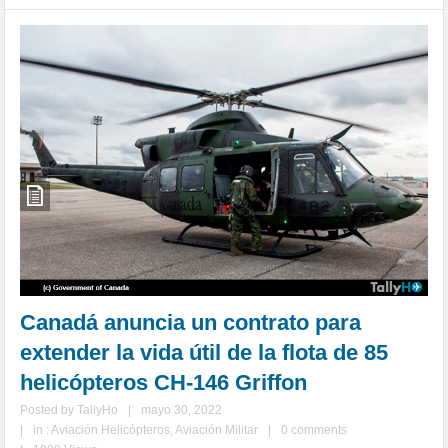
Canadá anuncia un contrato para
extender la vida útil de la flota de 85
helicópteros CH-146 Griffon
Posted by
TallyHo
|
mayo 30, 2022
|
in :
Aviación Helicópteros
,
Aviación Militar
|
0 comments