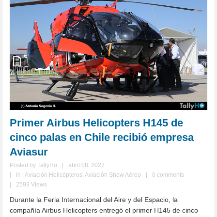
Primer Airbus Helicopters H145 de
cinco palas en Chile recibió empresa
Aviasur
Posted by
TallyHo
|
abril 08, 2022
|
in :
Aviación Helicópteros
,
Aviación Show Aéreo
|
0 comments
|
2593 Views
Durante la Feria Internacional del Aire y del Espacio, la
compañía Airbus Helicopters entregó el primer H145 de cinco