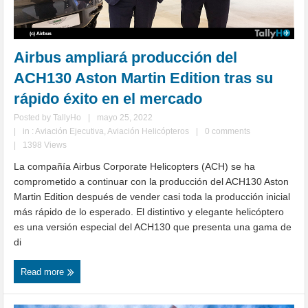
Airbus ampliará producción del
ACH130 Aston Martin Edition tras su
rápido éxito en el mercado
Posted by
TallyHo
|
mayo 25, 2022
|
in :
Aviación Ejecutiva
,
Aviación Helicópteros
|
0 comments
|
1398 Views
La compañía Airbus Corporate Helicopters (ACH) se ha
comprometido a continuar con la producción del ACH130 Aston
Martin Edition después de vender casi toda la producción inicial
más rápido de lo esperado. El distintivo y elegante helicóptero
es una versión especial del ACH130 que presenta una gama de
di
Read more