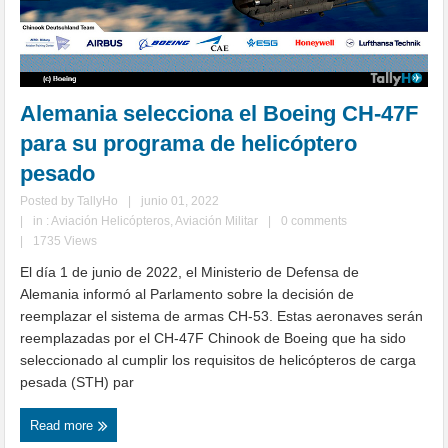
Alemania selecciona el Boeing CH-47F
para su programa de helicóptero
pesado
Posted by
TallyHo
|
junio 01, 2022
|
in :
Aviación Helicópteros
,
Aviación Militar
|
0 comments
|
1735 Views
El día 1 de junio de 2022, el Ministerio de Defensa de
Alemania informó al Parlamento sobre la decisión de
reemplazar el sistema de armas CH-53. Estas aeronaves serán
reemplazadas por el CH-47F Chinook de Boeing que ha sido
seleccionado al cumplir los requisitos de helicópteros de carga
pesada (STH) par
Read more