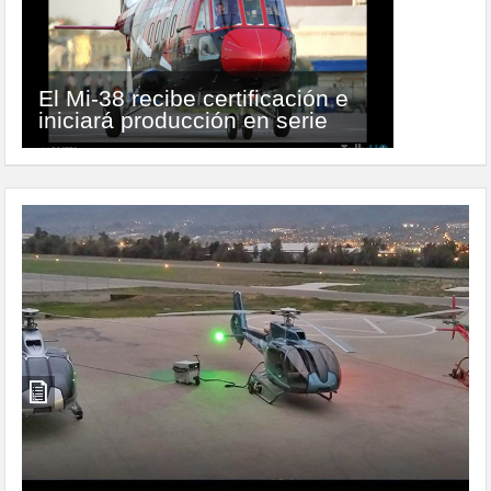
Actividades de Airbus para
El Mi-38 recibe certificación e
entretener a los niños desde
iniciará producción en serie
casa