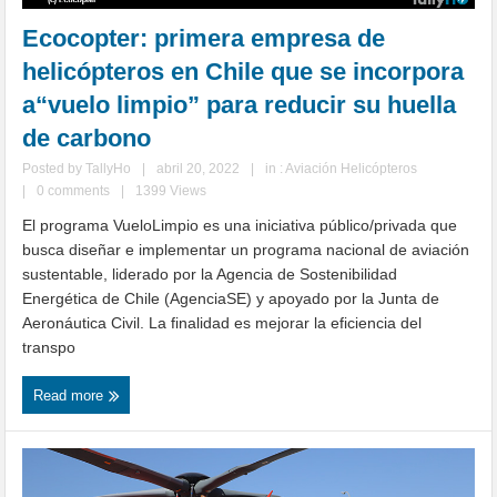
Ecocopter: primera empresa de
helicópteros en Chile que se incorpora
a“vuelo limpio” para reducir su huella
de carbono
Posted by
TallyHo
|
abril 20, 2022
|
in :
Aviación Helicópteros
|
0 comments
|
1399 Views
El programa VueloLimpio es una iniciativa público/privada que
busca diseñar e implementar un programa nacional de aviación
sustentable, liderado por la Agencia de Sostenibilidad
Energética de Chile (AgenciaSE) y apoyado por la Junta de
Aeronáutica Civil. La finalidad es mejorar la eficiencia del
transpo
Read more