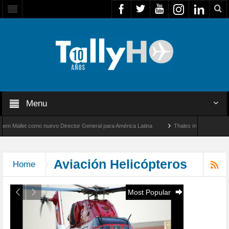
Menu
ctor General para América Latina
Thales multiplica por diez su capacidad de producc
cidad entre Los Ángeles y Farnborough, Reino Unido
Aviación Helicópteros
Home
Most Popular