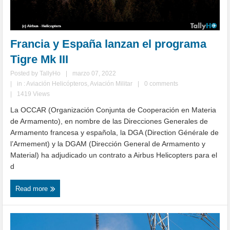
Francia y España lanzan el programa
Tigre Mk III
Posted by
TallyHo
|
marzo 07, 2022
|
in :
Aviación Helicópteros
,
Aviación Militar
|
0 comments
|
1419 Views
La OCCAR (Organización Conjunta de Cooperación en Materia
de Armamento), en nombre de las Direcciones Generales de
Armamento francesa y española, la DGA (Direction Générale de
l’Armement) y la DGAM (Dirección General de Armamento y
Material) ha adjudicado un contrato a Airbus Helicopters para el
d
Read more