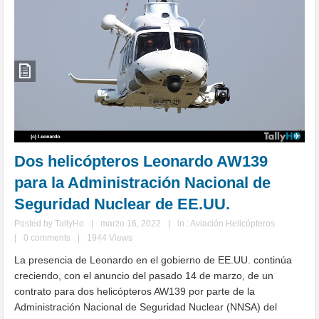
Dos helicópteros Leonardo AW139
para la Administración Nacional de
Seguridad Nuclear de EE.UU.
Posted by
TallyHo
|
marzo 16, 2022
|
in :
Aviación Helicópteros
|
0 comments
|
1944 Views
La presencia de Leonardo en el gobierno de EE.UU. continúa
creciendo, con el anuncio del pasado 14 de marzo, de un
contrato para dos helicópteros AW139 por parte de la
Administración Nacional de Seguridad Nuclear (NNSA) del