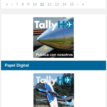
«
‹
7
8
9
10
11
12
13
14
15
›
»
Papel Digital