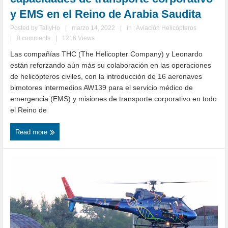
y EMS en el Reino de Arabia Saudita
Posted by
TallyHo
|
marzo 14, 2022
|
in :
Aviación Helicópteros
|
0 comments
|
1216 Views
Las compañías THC (The Helicopter Company) y Leonardo
están reforzando aún más su colaboración en las operaciones
de helicópteros civiles, con la introducción de 16 aeronaves
bimotores intermedios AW139 para el servicio médico de
emergencia (EMS) y misiones de transporte corporativo en todo
el Reino de
Read more