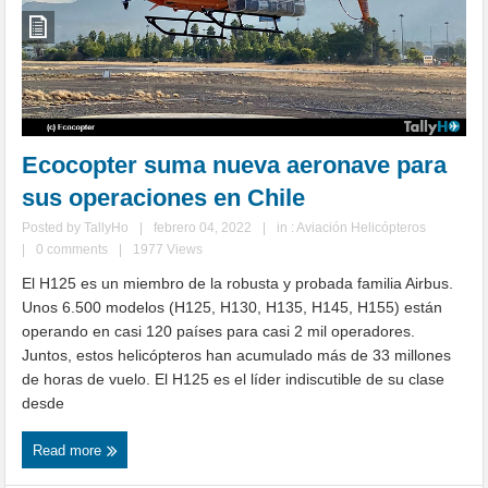
Ecocopter suma nueva aeronave para
sus operaciones en Chile
Posted by
TallyHo
|
febrero 04, 2022
|
in :
Aviación Helicópteros
|
0 comments
|
1977 Views
El H125 es un miembro de la robusta y probada familia Airbus.
Unos 6.500 modelos (H125, H130, H135, H145, H155) están
operando en casi 120 países para casi 2 mil operadores.
Juntos, estos helicópteros han acumulado más de 33 millones
de horas de vuelo. El H125 es el líder indiscutible de su clase
desde
Read more