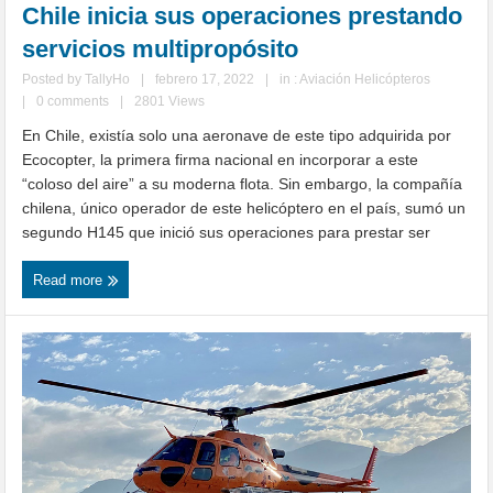
Chile inicia sus operaciones prestando
servicios multipropósito
Posted by
TallyHo
|
febrero 17, 2022
|
in :
Aviación Helicópteros
|
0 comments
|
2801 Views
En Chile, existía solo una aeronave de este tipo adquirida por
Ecocopter, la primera firma nacional en incorporar a este
“coloso del aire” a su moderna flota. Sin embargo, la compañía
chilena, único operador de este helicóptero en el país, sumó un
segundo H145 que inició sus operaciones para prestar ser
Read more