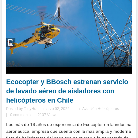
Ecocopter y BBosch estrenan servicio
de lavado aéreo de aisladores con
helicópteros en Chile
Posted by
TallyHo
|
marzo 02, 2022
|
in :
Aviación Helicópteros
|
0 comments
|
2137 Views
Los más de 18 años de experiencia de Ecocopter en la industria
aeronáutica, empresa que cuenta con la más amplia y moderna
flota de helicópteros del cono sur, se suman a la trayectoria de