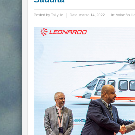
Posted by
TallyHo
Date:
marzo 14, 2022
in:
Aviación He