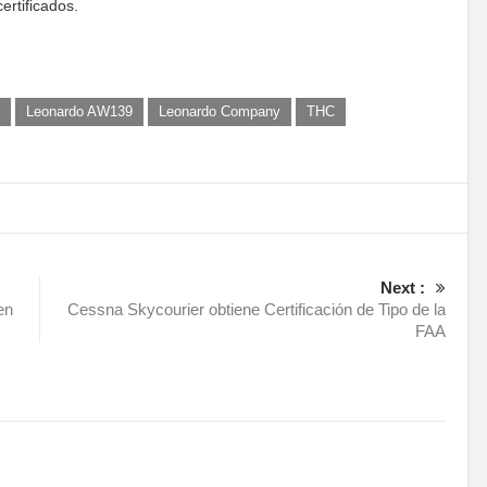
ertificados.
Leonardo AW139
Leonardo Company
THC
Next :
en
Cessna Skycourier obtiene Certificación de Tipo de la
FAA