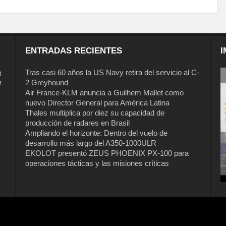
ENTRADAS RECIENTES
I
a
Tras casi 60 años la US Navy retira del servicio al C-
2 Greyhound
l
Air France-KLM anuncia a Guilhem Mallet como
nuevo Director General para América Latina
Thales multiplica por diez su capacidad de
producción de radares en Brasil
Ampliando el horizonte: Dentro del vuelo de
desarrollo más largo del A350-1000ULR
EKOLOT presentó ZEUS PHOENIX PX-100 para
Tras casi 60 años la US Navy retira del
operaciones tácticas y las misiones críticas
servicio al C-2 Greyhound