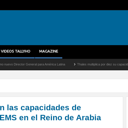
VIDEOS TALLYHO
MAGAZINE
r General para América Latina
Thales multiplica por diez su capacidad de producció
n las capacidades de
 EMS en el Reino de Arabia