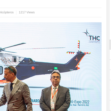
licópteros
1217 Views