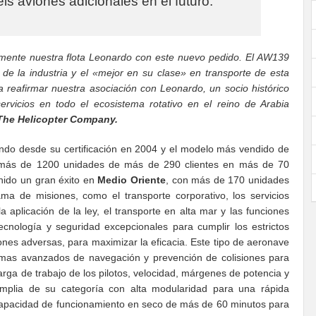
eis aviones adicionales en el futuro.
mente nuestra flota Leonardo con este nuevo pedido. El AW139
de la industria y el «mejor en su clase» en transporte de esta
 reafirmar nuestra asociación con Leonardo, un socio histórico
rvicios en todo el ecosistema rotativo en el reino de Arabia
The Helicopter Company.
ndo desde su certificación en 2004 y el modelo más vendido de
 más de 1200 unidades de más de 290 clientes en más de 70
enido un gran éxito en
Medio Oriente
, con más de 170 unidades
a de misiones, como el transporte corporativo, los servicios
 aplicación de la ley, el transporte en alta mar y las funciones
cnología y seguridad excepcionales para cumplir los estrictos
ones adversas, para maximizar la eficacia. Este tipo de aeronave
emas avanzados de navegación y prevención de colisiones para
carga de trabajo de los pilotos, velocidad, márgenes de potencia y
amplia de su categoría con alta modularidad para una rápida
 capacidad de funcionamiento en seco de más de 60 minutos para