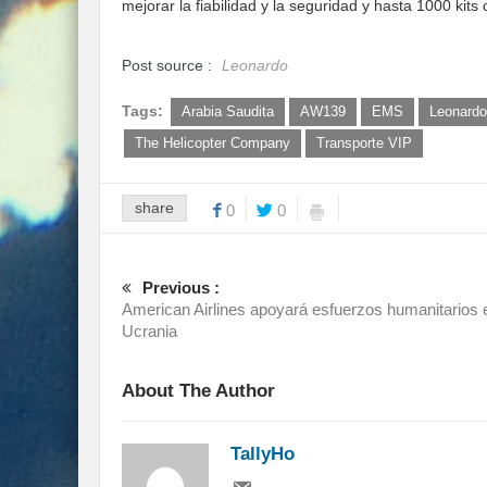
mejorar la fiabilidad y la seguridad y hasta 1000 kits c
Post source :
Leonardo
Tags:
Arabia Saudita
AW139
EMS
Leonardo
The Helicopter Company
Transporte VIP
share
0
0
Previous :
American Airlines apoyará esfuerzos humanitarios 
Ucrania
About The Author
TallyHo