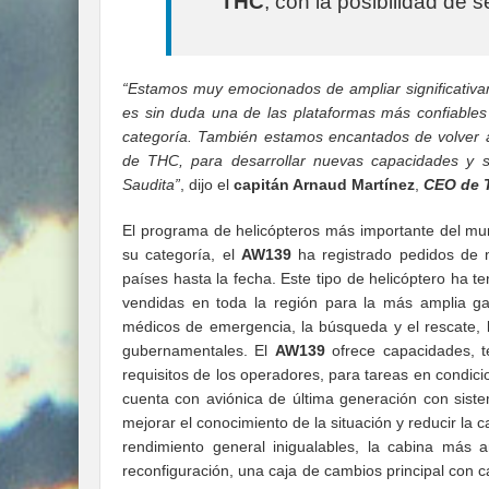
THC
, con la posibilidad de s
“Estamos muy emocionados de ampliar significativa
es sin duda una de las plataformas más confiables 
categoría. También estamos encantados de volver a
de THC, para desarrollar nuevas capacidades y se
Saudita”
, dijo el
capitán Arnaud Martínez
,
CEO de 
El programa de helicópteros más importante del mu
su categoría, el
AW139
ha registrado pedidos de
países hasta la fecha. Este tipo de helicóptero ha t
vendidas en toda la región para la más amplia gam
médicos de emergencia, la búsqueda y el rescate, la
gubernamentales. El
AW139
ofrece capacidades, te
requisitos de los operadores, para tareas en condici
cuenta con aviónica de última generación con sist
mejorar el conocimiento de la situación y reducir la 
rendimiento general inigualables, la cabina más 
reconfiguración, una caja de cambios principal con