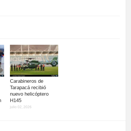
Carabineros de
Tarapacá recibió
nuevo helicóptero
n
H145
julio 02, 2026