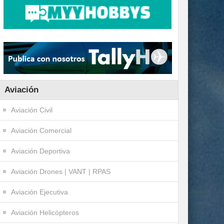
Aviación
Aviación Civil
Aviación Comercial
Aviación Deportiva
Aviación Drones | VANT | RPAS
Aviación Ejecutiva
Aviación Helicópteros