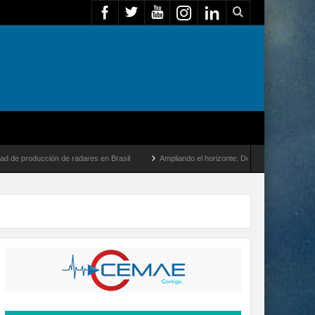
n de radares en Brasil
Ampliando el horizonte: Dentro del vuelo de desarrollo más l