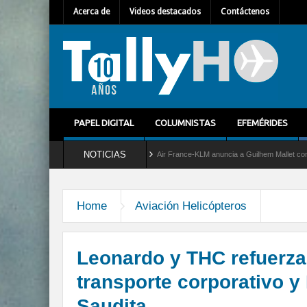
Acerca de
Videos destacados
Contáctenos
PAPEL DIGITAL
COLUMNISTAS
EFEMÉRIDES
NOTICIAS
vicio al C-2 Greyhound
Air France-KLM anuncia a Guilhem Mallet como nuevo Directo
Home
Aviación Helicópteros
Leonardo y THC refuerza
transporte corporativo y
Saudita