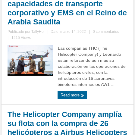
capacidades de transporte
corporativo y EMS en el Reino de
Arabia Saudita
Publicado por
TallyHo
|
Date: marzo 14, 2022
|
0 commentarios
|
1215 Views
Las compañías THC (The
Helicopter Company) y Leonardo
están reforzando aún más su
colaboración en las operaciones de
helicópteros civiles, con la
introducción de 16 aeronaves
bimotores intermedios AW1 ...
Read more
The Helicopter Company amplía
su flota con la compra de 26
helicópteros a Airbus Helicopters