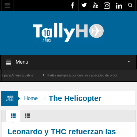
Menu
 América Latina
Thales multiplica por diez su capacidad de producción de radares en
os Ángeles y Farnborough, Reino Unido
Airbus U030 Flexrotor inicia sus operacione
The Helicopter
Home
Company
Leonardo y THC refuerzan las