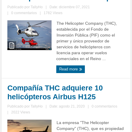
Publicado por
TallyHo
|
Date: diciembre 07, 2021
|
0 commentarios
|
1782 Views
The Helicopter Company (THC),
establecida por el Fondo de
Inversión Pública (PIF) como el
primer y único proveedor de
servicios de helicópteros con
licencia para operar vuelos
comerciales en el Reino ...
Read more
Compañía THC adquiere 10
helicópteros Airbus H125
Publicado por
TallyHo
|
Date: agosto 21, 2020
|
0 commentarios
|
2022 Views
La empresa "The Helicopter
Company" (THC), que es propiedad