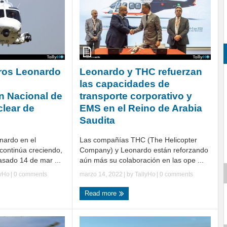
ros Leonardo
Leonardo y THC refuerzan
las capacidades de
n Nacional de
transporte corporativo y
lear de
EMS en el Reino de Arabia
Saudita
nardo en el
Las compañías THC (The Helicopter
continúa creciendo,
Company) y Leonardo están reforzando
asado 14 de mar ...
aún más su colaboración en las ope ...
lyHo
|
0 comments
marzo 14, 2022
| by
TallyHo
|
0 comments
Read more