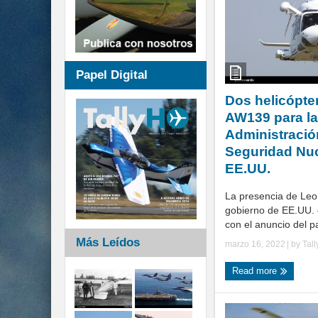
Papel Digital
Dos helicópte
AW139 para la
Administració
Seguridad Nuc
EE.UU.
La presencia de Leo
gobierno de EE.UU. 
con el anuncio del p
Más Leídos
marzo 16, 2022
| by
Tal
Read more