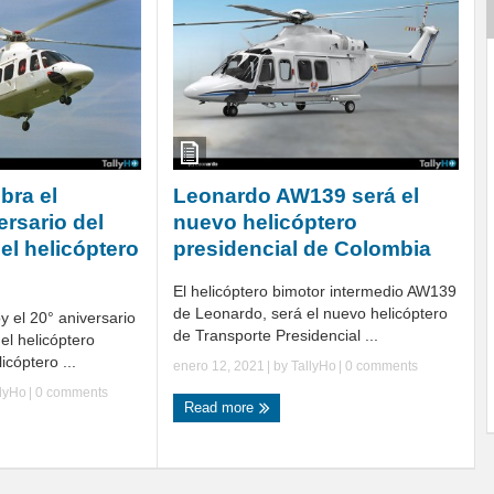
bra el
Leonardo AW139 será el
ersario del
nuevo helicóptero
el helicóptero
presidencial de Colombia
El helicóptero bimotor intermedio AW139
de Leonardo, será el nuevo helicóptero
 el 20° aniversario
de Transporte Presidencial ...
el helicóptero
icóptero ...
enero 12, 2021
| by
TallyHo
|
0 comments
llyHo
|
0 comments
Read more