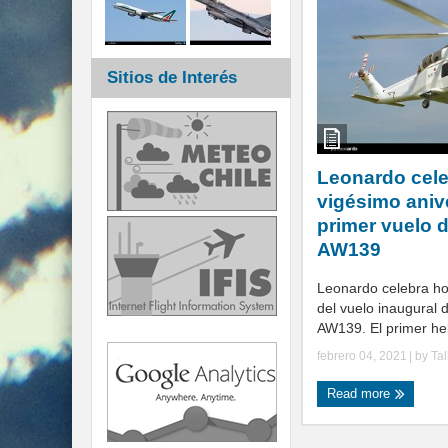
Sitios de Interés
Leonardo cele
vigésimo aniv
primer vuelo d
AW139
Leonardo celebra hoy
del vuelo inaugural d
AW139. El primer hel
febrero 04, 2021
| by
Ta
Read more