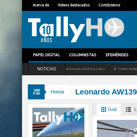
Acerca de
Videos destacados
Contáctenos
PAPEL DIGITAL
COLUMNISTAS
EFEMÉRIDES
NOTICIAS
em Mallet como nuevo Director General para América Latina
Thales multiplica por d
Leonardo AW139
Home
Grid
L