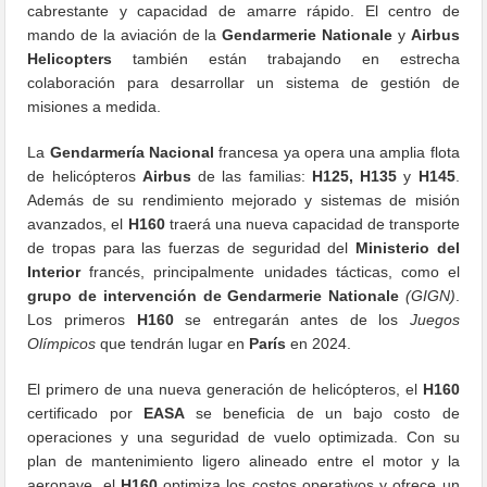
cabrestante y capacidad de amarre rápido. El centro de
mando de la aviación de la
Gendarmerie Nationale
y
Airbus
Helicopters
también están trabajando en estrecha
colaboración para desarrollar un sistema de gestión de
misiones a medida.
La
Gendarmería Nacional
francesa ya opera una amplia flota
de helicópteros
Airbus
de las familias:
H125, H135
y
H145
.
Además de su rendimiento mejorado y sistemas de misión
avanzados, el
H160
traerá una nueva capacidad de transporte
de tropas para las fuerzas de seguridad del
Ministerio del
Interior
francés, principalmente unidades tácticas, como el
grupo de intervención de
Gendarmerie Nationale
(GIGN)
.
Los primeros
H160
se entregarán antes de los
Juegos
Olímpicos
que tendrán lugar en
París
en 2024.
El primero de una nueva generación de helicópteros, el
H160
certificado por
EASA
se beneficia de un bajo costo de
operaciones y una seguridad de vuelo optimizada. Con su
plan de mantenimiento ligero alineado entre el motor y la
aeronave, el
H160
optimiza los costos operativos y ofrece un