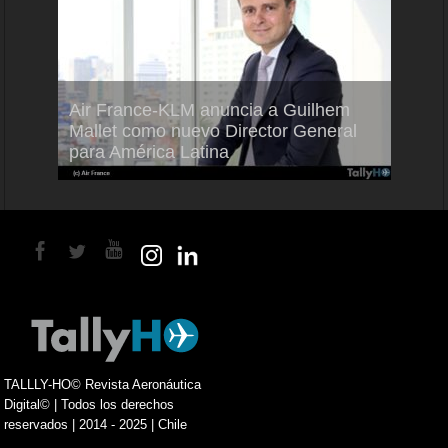
Air France-KLM anuncia a Guilhem
Thale
ra del
Mallet como nuevo Director General
capac
para América Latina
en Br
TALLLY-HO© Revista Aeronáutica
Digital© | Todos los derechos
reservados | 2014 - 2025 | Chile