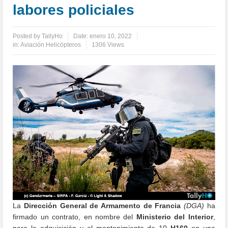
labores policiales
Posted by
TallyHo
Date:
enero 10, 2022
in:
Aviación Helicópteros
1306 Views
La
Dirección General de Armamento de Francia
(DGA)
ha
firmado un contrato, en nombre del
Ministerio del Interior
,
para la adquisición y el mantenimiento de 10
H160
en una