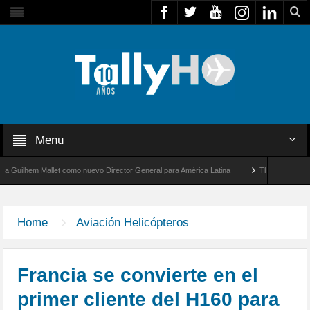
Menu
lhem Mallet como nuevo Director General para América Latina
Thales multiplica por
ece un nuevo récord de velocidad entre Los Ángeles y Farnborough, Reino Unido
Home
Aviación Helicópteros
Francia se convierte en el
primer cliente del H160 para