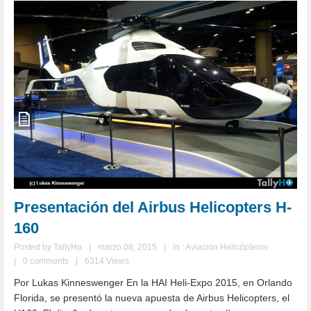
Presentación del Airbus Helicopters H-
160
Posted by
TallyHo
|
marzo 08, 2015
|
in :
Aviación Helicópteros
|
0 comments
|
6314 Views
Por Lukas Kinneswenger En la HAI Heli-Expo 2015, en Orlando
Florida, se presentó la nueva apuesta de Airbus Helicopters, el