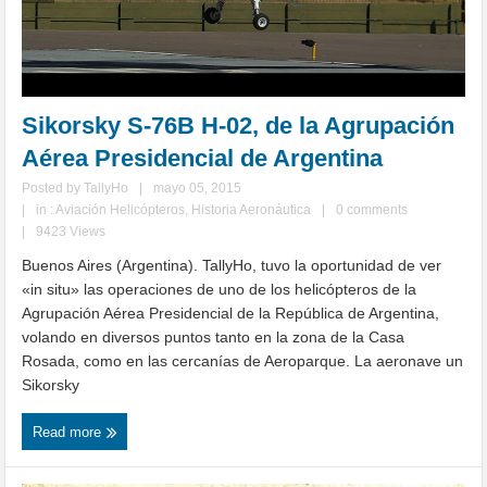
Sikorsky S-76B H-02, de la Agrupación
Aérea Presidencial de Argentina
Posted by
TallyHo
|
mayo 05, 2015
|
in :
Aviación Helicópteros
,
Historia Aeronáutica
|
0 comments
|
9423 Views
Buenos Aires (Argentina). TallyHo, tuvo la oportunidad de ver
«in situ» las operaciones de uno de los helicópteros de la
Agrupación Aérea Presidencial de la República de Argentina,
volando en diversos puntos tanto en la zona de la Casa
Rosada, como en las cercanías de Aeroparque. La aeronave un
Sikorsky
Read more