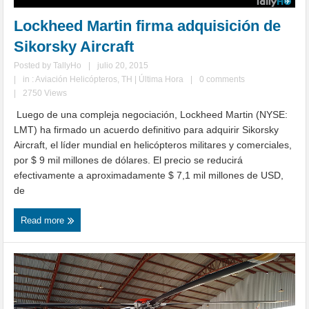
Lockheed Martin firma adquisición de
Sikorsky Aircraft
Posted by
TallyHo
|
julio 20, 2015
|
in :
Aviación Helicópteros
,
TH | Última Hora
|
0 comments
|
2750 Views
Luego de una compleja negociación, Lockheed Martin (NYSE:
LMT) ha firmado un acuerdo definitivo para adquirir Sikorsky
Aircraft, el líder mundial en helicópteros militares y comerciales,
por $ 9 mil millones de dólares. El precio se reducirá
efectivamente a aproximadamente $ 7,1 mil millones de USD,
de
Read more