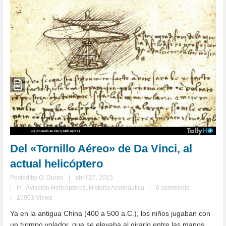
Del «Tornillo Aéreo» de Da Vinci, al
actual helicóptero
Posted by
O. Durán
|
abril 27, 2015
|
in :
Aviación Helicópteros
,
Historia Aeronáutica
|
0 comments
|
15963 Views
Ya en la antigua China (400 a 500 a.C.), los niños jugaban con
un trompo volador, que se elevaba al girarlo entre las manos.