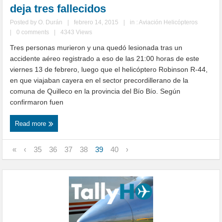
deja tres fallecidos
Posted by
O. Durán
|
febrero 14, 2015
|
in :
Aviación Helicópteros
|
0 comments
|
4343 Views
Tres personas murieron y una quedó lesionada tras un
accidente aéreo registrado a eso de las 21:00 horas de este
viernes 13 de febrero, luego que el helicóptero Robinson R-44,
en que viajaban cayera en el sector precordillerano de la
comuna de Quilleco en la provincia del Bío Bío. Según
confirmaron fuen
Read more
«
‹
35
36
37
38
39
40
›