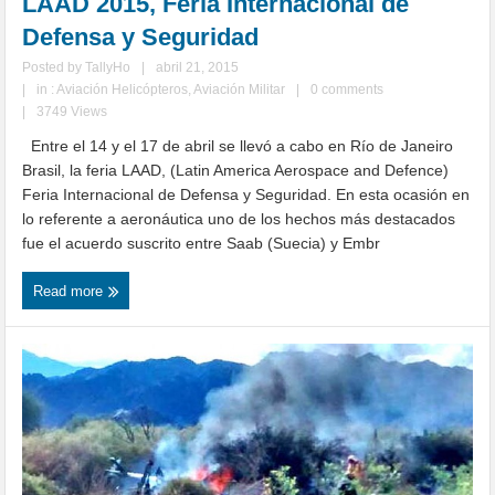
LAAD 2015, Feria Internacional de
Defensa y Seguridad
Posted by
TallyHo
|
abril 21, 2015
|
in :
Aviación Helicópteros
,
Aviación Militar
|
0 comments
|
3749 Views
Entre el 14 y el 17 de abril se llevó a cabo en Río de Janeiro
Brasil, la feria LAAD, (Latin America Aerospace and Defence)
Feria Internacional de Defensa y Seguridad. En esta ocasión en
lo referente a aeronáutica uno de los hechos más destacados
fue el acuerdo suscrito entre Saab (Suecia) y Embr
Read more