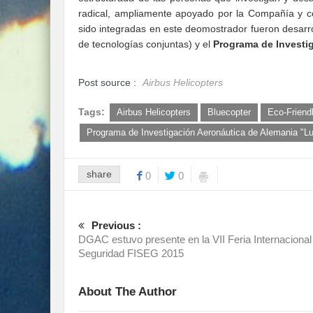
radical, ampliamente apoyado por la Compañía y co
sido integradas en este deomostrador fueron desarr
de tecnologías conjuntas) y el
Programa de Investi
Post source :
Airbus Helicopters
Tags:
Airbus Helicopters
Bluecopter
Eco-Friend
Programa de Investigación Aeronáutica de Alemania "L
share
0
0
Previous :
DGAC estuvo presente en la VII Feria Internacional
Seguridad FISEG 2015
About The Author