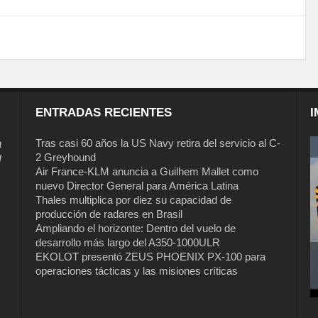
ENTRADAS RECIENTES
I
a
Tras casi 60 años la US Navy retira del servicio al C-
2 Greyhound
l
Air France-KLM anuncia a Guilhem Mallet como
nuevo Director General para América Latina
Thales multiplica por diez su capacidad de
producción de radares en Brasil
Ampliando el horizonte: Dentro del vuelo de
desarrollo más largo del A350-1000ULR
EKOLOT presentó ZEUS PHOENIX PX-100 para
Tras casi 60 años la US Navy retira del
operaciones tácticas y las misiones críticas
servicio al C-2 Greyhound