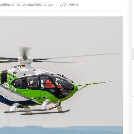
cópteros
,
Tecnología Aeronáutica
5884 Views