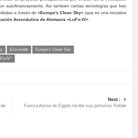
n autofinanciamiento. Así también ciertas tecnologías que han
olladas a través de
«Europe’s Clean Sky»
(que es una iniciativa
gación Aeronáutica de Alemania «LuFo-IV»
.
ly
Eco-mode
Europe’s Clean Sky
uFo-IV"
Next :
 de
Fuerza Aérea de Egipto recibe sus primeros Rafale