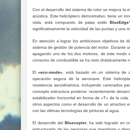
Con el desarrollo del sistema de rotor se mejora la 
acústica. Este helicóptero demostrativo, tiene un in
vista, está compuesto de palas estilo
BlueEdg
significativamente la velocidad de las puntas y una mej
En atención a lograr los ambiciosos objetivos de
sistema de gestión de potencia del motor. Durante u
apagando uno de los dos motores, de este modo e
consumo de combustible se ha visto drásticamente r
El
«eco-mode»
, está basado en un sistema de co
operación segura de la aeronave. Este helicópt
resistencia aerodinámica, incluyendo carenados para 
concepto estructura posterior recientemente desar
estabilizador horizontal en forma de «T» de la cola
otros aspectos como el desarrollo de un atractivo
con las últimas tecnologías de pinturas al agua.
El desarrollo del
Bluecopter
, ha sido logrado en c
estructurada de las personas que investigan y desa