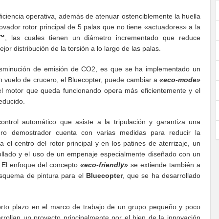
eficiencia operativa, además de atenuar ostenciblemente la huella
novador rotor principal de 5 palas que no tiene «actuadores» a la
e™
, las cuales tienen un diámetro incrementado que reduce
or distribución de la torsión a lo largo de las palas.
 disminución de emisión de CO2, es que se ha implementado un
n vuelo de crucero, el Bluecopter, puede cambiar a
«eco-mode»
l motor que queda funcionando opera más eficientemente y el
educido.
ntrol automático que asiste a la tripulación y garantiza una
ero demostrador cuenta con varias medidas para reducir la
el centro del rotor principal y en los patines de aterrizaje, un
rollado y el uso de un empenaje especialmente diseñado con un
. El enfoque del concepto
«eco-friendly»
se extiende también a
 esquema de pintura para el
Bluecopter
, que se ha desarrollado
orto plazo en el marco de trabajo de un grupo pequeño y poco
rrollan un proyecto principalmente por el bien de la innovación