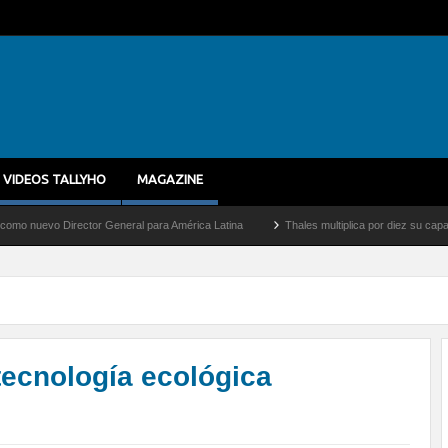
VIDEOS TALLYHO
MAGAZINE
ctor General para América Latina
Thales multiplica por diez su capacidad de produc
tecnología ecológica