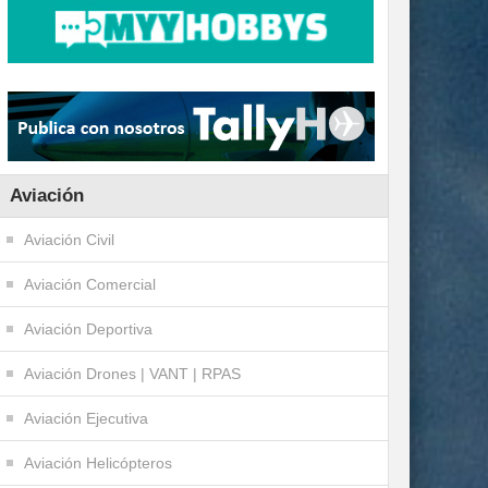
Aviación
Aviación Civil
Aviación Comercial
Aviación Deportiva
Aviación Drones | VANT | RPAS
Aviación Ejecutiva
Aviación Helicópteros