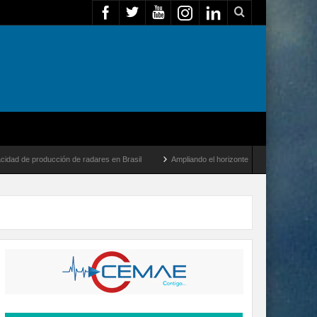
ción de radares en Brasil
Ampliando el horizonte: Dentro del vuelo de desarrollo m