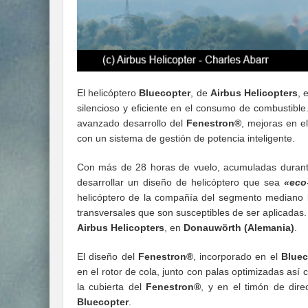
El helicóptero
Bluecopter
, de
Airbus Helicopters
, 
silencioso y eficiente en el consumo de combustible
avanzado desarrollo del
Fenestron®
, mejoras en el
con un sistema de gestión de potencia inteligente.
Con más de 28 horas de vuelo, acumuladas durante 
desarrollar un diseño de helicóptero que sea
«eco-
helicóptero de la compañía del segmento mediano li
transversales que son susceptibles de ser aplicadas. 
Airbus Helicopters
, en
Donauwörth (Alemania)
.
El diseño del
Fenestron®
, incorporado en el
Bluec
en el rotor de cola, junto con palas optimizadas así 
la cubierta del
Fenestron®
, y en el timón de dire
Bluecopter
.