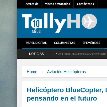
Acerca de
Videos destacados
Contáctenos
PAPEL DIGITAL
COLUMNISTAS
EFEMÉRIDES
NOTICIAS
servicio al C-2 Greyhound
Air France-KLM anuncia a Guilhem Mallet como nuevo Dire
Home
Aviación Helicópteros
Helicóptero BlueCopter, 
pensando en el futuro