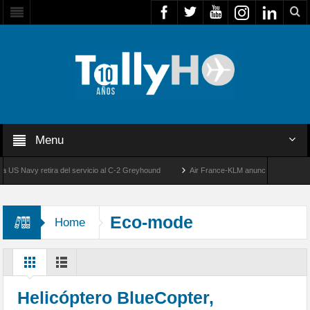
Menu
 Navy retira del servicio al C-2 Greyhound
Air France-KLM anuncia a Guilhem Malle
o
50 años de la llegada de los primeros F-5E Tigre II de la FACH
Eco-mode
Home
Helicóptero BlueCopter,